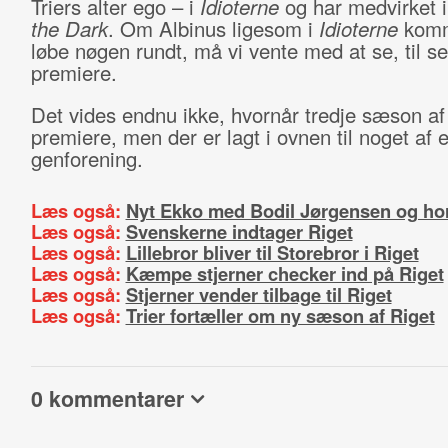
Triers alter ego – i
Idioterne
og har medvirket 
the Dark
. Om Albinus ligesom i
Idioterne
komme
løbe nøgen rundt, må vi vente med at se, til se
premiere.
Det vides endnu ikke, hvornår tredje sæson a
premiere, men der er lagt i ovnen til noget af 
genforening.
Læs også:
Nyt Ekko med Bodil Jørgensen og ho
Læs også:
Svenskerne indtager Riget
Læs også:
Lillebror bliver til Storebror i Riget
Læs også:
Kæmpe stjerner checker ind på Riget
Læs også:
Stjerner vender tilbage til Riget
Læs også:
Trier fortæller om ny sæson af Riget
0 kommentarer