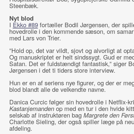
Steenbæk.
Nyt blod
I
Ekko #89
fortæller Bodil Jørgensen, der spill
hovedrolle i den kommende sæson, om samar
med Lars von Trier.
”Hold op, det var vildt, sjovt og alvorligt at op
Og manuskriptet er helt sindssygt. Gud er me
Satan. Det er fuldstændigt fantastisk,” siger B
Jørgensen i det ti tiders store interview.
Hun er en af seriens nye figurer, og der er meg
blod blandt alle de velkendte navne.
Danica Curcic følger sin hovedrolle i Netflix-k
Kastanjemanden
op med en tur i den hvide kitt
selskab af instruktøren bag
Margrete den Førs
Charlotte Sieling, der også spiller læge på neu
afdeling.