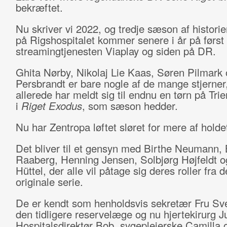
bekræftet.
Nu skriver vi 2022, og tredje sæson af historie
på Rigshospitalet kommer senere i år på først
streamingtjenesten Viaplay og siden på DR.
Ghita Nørby, Nikolaj Lie Kaas,
Søren Pilmark
Persbrandt er bare nogle af de mange stjerne
allerede har meldt sig til endnu en tørn på Trie
i
Riget Exodus
, som sæson hedder.
Nu har Zentropa løftet sløret for mere af holde
Det bliver til et gensyn med Birthe Neumann, B
Raaberg, Henning Jensen, Solbjørg Højfeldt o
Hüttel, der alle vil påtage sig deres roller fra 
originale serie.
De er kendt som henholdsvis sekretær Fru Sv
den tidligere reservelæge og nu hjertekirurg Ju
Hospitalsdirektør Bob, sygeplejerske Camilla 