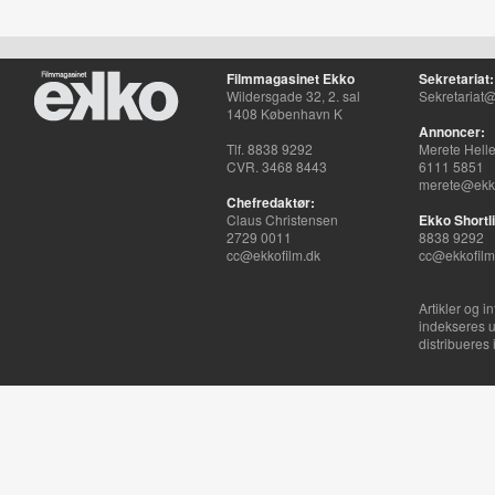
Filmmagasinet Ekko
Sekretariat:
Wildersgade 32, 2. sal
Sekretariat@
1408 København K
Annoncer:
Tlf. 8838 9292
Merete Hell
CVR. 3468 8443
6111 5851
merete@ekko
Chefredaktør:
Claus Christensen
Ekko Shortli
2729 0011
8838 9292
cc@ekkofilm.dk
cc@ekkofilm
Artikler og i
indekseres u
distribueres