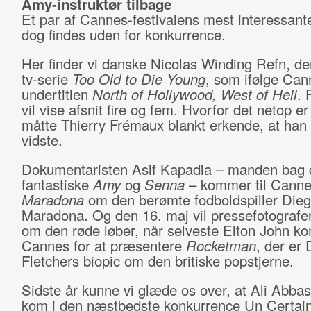
Amy-instruktør tilbage
Et par af Cannes-festivalens mest interessante 
dog findes uden for konkurrence.
Her finder vi danske Nicolas Winding Refn, der
tv-serie
Too Old to Die Young
, som ifølge Can
undertitlen
North of Hollywood, West of Hell
. 
vil vise afsnit fire og fem. Hvorfor det netop e
måtte
Thierry Frémaux blankt erkende, at han 
vidste.
Dokumentaristen Asif Kapadia – manden bag 
fantastiske
Amy
og
Senna
– kommer til Cann
Maradona
om den berømte fodboldspiller Die
Maradona. Og den 16. maj vil pressefotografer
om den røde løber, når selveste Elton John ko
Cannes for at præsentere
Rocketman
, der er 
Fletchers biopic om den britiske popstjerne.
Sidste år kunne vi glæde os over, at Ali Abba
kom i den næstbedste konkurrence Un Certai