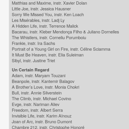
Matthias and Maxime, instr. Xavier Dolan
Little Joe, instr. Jessica Hausner
Sorry We Missed You, instr. Ken Loach
Les Misérables, instr. Ladj Ly
A Hidden Life, instr. Terrence Malick
Bacarau, instr. Kleber Mendonça Filho & Juliano Dornelles
The Whistlers, instr. Corneliu Porumboiu
Frankie, instr. Ira Sachs
Portrait of a Young Girl on Fire, instr. Céline Sciamma
It Must Be Heaven, instr. Elia Suleiman
Sibyl, instr. Justine Triet
Un Certain Regard
Adam, instr. Maryam Touzani
Beanpole, instr. Kantemir Balagov
A Brother’s Love, instr. Monia Chokri
Bull, instr. Annie Silverstein
The Climb, instr. Michael Covino
Evge, instr. Nariman Aliev
Freedom, instr. Albert Serra
Invisible Life, instr. Karim Aïnouz
Joan of Arc, instr. Bruno Dumont
Chambre 212, instr. Christophe Honoré