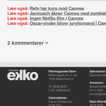
Læs også:
Refn har kurs mod Cannes
Læs også:
Jarmusch åbner Cannes med zombie
Læs også:
Ingen Netflix-film i Cannes
Læs også:
Oscar-vinder bliver juryformand i Ca
2 kommentarer
Filmmagasinet Ekko
Sekretariat:
Wildersgade 32, 2. sal
Sekretariat@
1408 København K
Annoncer:
Tlf. 8838 9292
Merete Hell
CVR. 3468 8443
6111 5851
merete@ekko
Chefredaktør:
Claus Christensen
Ekko Shortli
2729 0011
8838 9292