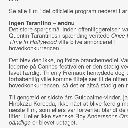
Se alle film i det officielle program nederst i ar
Ingen Tarantino – endnu
Det store spørgsmål inden offentliggørelsen v
Quentin Tarantinos i spænding ventede
Once 
Time in Hollywood
ville blive annonceret i
hovedkonkurrencen.
Det blev den ikke, og ifølge branchemediet Var
lederne på Cannes-festivalen er den stadig ved
lavet færdig. Thierry Frémaux hentydede dog ti
forhåbentlig ville komme tilføjelser til de nitten 
hovedkonkurrencen, så det er altså stadig en 
Til gengæld er sidste års Guldpalme-vinder, j
Hirokazu Koreeda, ikke nået at blive færdig m
næste film, som ellers var forventet blandt de
titler. Heller ikke svenske Roy Anderssons
Om
oändliga
er blevet udtaget.