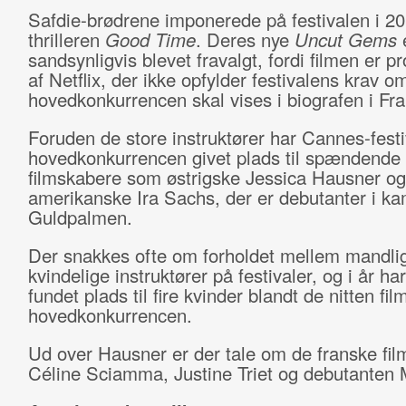
Safdie-brødrene imponerede på festivalen i 2
thrilleren
Good Time
. Deres nye
Uncut Gems
sandsynligvis blevet fravalgt, fordi filmen er p
af Netflix, der ikke opfylder festivalens krav om,
hovedkonkurrencen skal vises i biografen i Fra
Foruden de store instruktører har Cannes-festi
hovedkonkurrencen givet plads til spændende
filmskabere som østrigske Jessica Hausner og
amerikanske Ira Sachs, der er debutanter i 
Guldpalmen.
Der snakkes ofte om forholdet mellem mandli
kvindelige instruktører på festivaler, og i år h
fundet plads til fire kvinder blandt de nitten film
hovedkonkurrencen.
Ud over Hausner er der tale om de franske fi
Céline Sciamma, Justine Triet og debutanten 