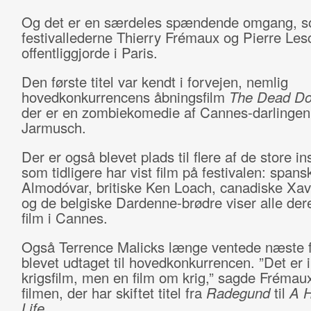
Og det er en særdeles spændende omgang, 
festivallederne Thierry Frémaux og Pierre Les
offentliggjorde i Paris.
Den første titel var kendt i forvejen, nemlig
hovedkonkurrencens åbningsfilm
The Dead Do
der er en zombiekomedie af Cannes-darlingen
Jarmusch.
Der er også blevet plads til flere af de store in
som tidligere har vist film på festivalen: span
Almodóvar, britiske Ken Loach, canadiske Xav
og de belgiske Dardenne-brødre viser alle der
film i Cannes.
Også Terrence Malicks længe ventede næste f
blevet udtaget til hovedkonkurrencen. ”Det er 
krigsfilm, men en film om krig,” sagde Fréma
filmen, der har skiftet titel fra
Radegund
til
A H
Life
.