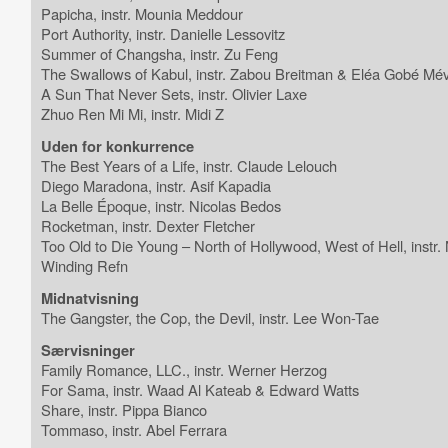
Papicha, instr. Mounia Meddour
Port Authority, instr. Danielle Lessovitz
Summer of Changsha, instr. Zu Feng
The Swallows of Kabul, instr. Zabou Breitman & Eléa Gobé Mév
A Sun That Never Sets, instr. Olivier Laxe
Zhuo Ren Mi Mi, instr. Midi Z
Uden for konkurrence
The Best Years of a Life, instr. Claude Lelouch
Diego Maradona, instr. Asif Kapadia
La Belle Époque, instr. Nicolas Bedos
Rocketman, instr. Dexter Fletcher
Too Old to Die Young – North of Hollywood, West of Hell, instr. 
Winding Refn
Midnatvisning
The Gangster, the Cop, the Devil, instr. Lee Won-Tae
Særvisninger
Family Romance, LLC., instr. Werner Herzog
For Sama, instr. Waad Al Kateab & Edward Watts
Share, instr. Pippa Bianco
Tommaso, instr. Abel Ferrara