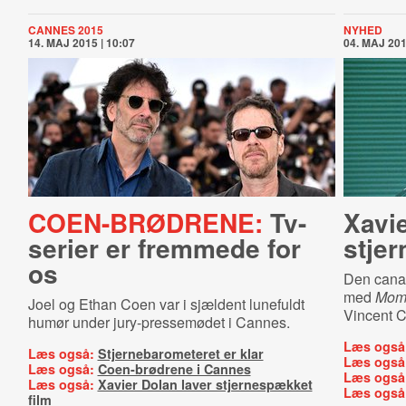
CANNES 2015
NYHED
14. MAJ 2015 | 10:07
04. MAJ 201
COEN-BRØDRENE:
Tv-
Xavie
serier er fremmede for
stje
os
Den canad
med
Mom
Joel og Ethan Coen var i sjældent lunefuldt
Vincent 
humør under jury-pressemødet i Cannes.
Læs også
Læs også:
Stjernebarometeret er klar
Læs også
Læs også:
Coen-brødrene i Cannes
Læs også
Læs også:
Xavier Dolan laver stjernespækket
Læs også
film