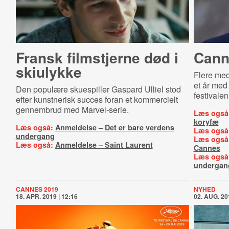
Fransk filmstjerne død i
Can­ne
skiulykke
Flere med
et år med 
Den populære skuespiller Gaspard Ulliel stod
festivalen
efter kunstnerisk succes foran et kommercielt
gennembrud med Marvel-serie.
Læs også
koryfæ
Læs også:
Anmeldelse – Det er bare verdens
Læs også
undergang
Læs også
Læs også:
Anmeldelse – Saint Laurent
Cannes
Læs også
undergan
CANNES 2019
NYHED
18. APR. 2019 | 12:16
02. AUG. 20