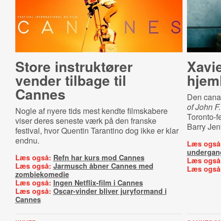
Store instruktører
Xavi
vender tilbage til
hjem
Cannes
Den canad
of John F
Nogle af nyere tids mest kendte filmskabere
Toronto-f
viser deres seneste værk på den franske
Barry Je
festival, hvor Quentin Tarantino dog ikke er klar
endnu.
Læs også
undergan
Læs også:
Refn har kurs mod Cannes
Læs også
Læs også:
Jarmusch åbner Cannes med
Læs også
zombiekomedie
Læs også:
Ingen Netflix-film i Cannes
Læs også:
Oscar-vinder bliver juryformand i
Cannes