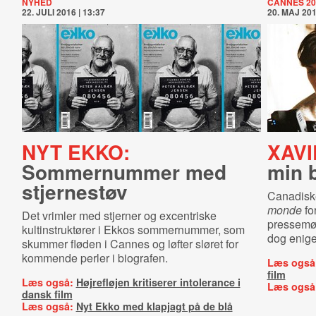
NYHED
CANNES 20
22. JULI 2016 | 13:37
20. MAJ 201
NYT EKKO:
XAVI
Sommernummer med
min b
stjernestøv
Canadisk
monde
fo
Det vrimler med stjerner og excentriske
pressemød
kultinstruktører i Ekkos sommernummer, som
dog enige
skummer fløden i Cannes og løfter sløret for
kommende perler i biografen.
Læs også
film
Læs også:
Højrefløjen kritiserer intolerance i
Læs også
dansk film
Læs også:
Nyt Ekko med klapjagt på de blå