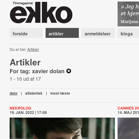
forside
artikler
anmeldelser
blogs
Du er her:
Artikler
Artikler
For tag: xavier dolan
1 - 10 ud af 17
dato
|
alfabetisk
|
mest læste
NEKROLOG
CANNES 20
19. JAN. 2022 | 17:08
14. MAJ 201