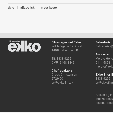
dato
|
alfabetisk
|
mest læste
Filmmagasinet Ekko
Sekretariat:
Wildersgade 32, 2. sal
Sekretariat@
1408 København K
Annoncer:
Tlf. 8838 9292
Merete Hell
CVR. 3468 8443
6111 5851
merete@ekko
Chefredaktør:
Claus Christensen
Ekko Shortli
2729 0011
8838 9292
cc@ekkofilm.dk
cc@ekkofilm
Artikler og i
indekseres u
distribueres