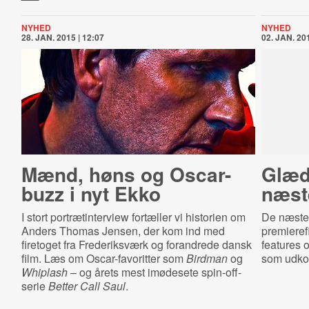
NYHED
NYHED
28. JAN. 2015 | 12:07
02. JAN. 201
Mænd, høns og Oscar-
Glæd 
buzz i nyt Ekko
næst
I stort portrætinterview fortæller vi historien om
De næste
Anders Thomas Jensen, der kom ind med
premieref
firetoget fra Frederiksværk og forandrede dansk
features 
film. Læs om Oscar-favoritter som
Birdman
og
som udkom
Whiplash
– og årets mest imødesete spin-off-
serie
Better Call Saul
.