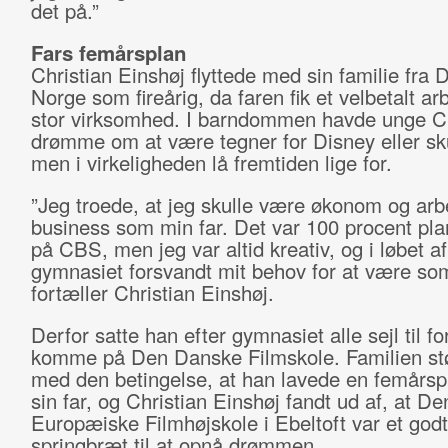
det på.”
Fars femårsplan
Christian Einshøj flyttede med sin familie fra 
Norge som fireårig, da faren fik et velbetalt ar
stor virksomhed. I barndommen havde unge Ch
drømme om at være tegner for Disney eller sku
men i virkeligheden lå fremtiden lige for.
”Jeg troede, at jeg skulle være økonom og ar
business som min far. Det var 100 procent pla
på CBS, men jeg var altid kreativ, og i løbet af
gymnasiet forsvandt mit behov for at være som
fortæller Christian Einshøj.
Derfor satte han efter gymnasiet alle sejl til fo
komme på Den Danske Filmskole. Familien st
med den betingelse, at han lavede en femårs
sin far, og Christian Einshøj fandt ud af, at De
Europæiske Filmhøjskole i Ebeltoft var et godt
springbræt til at opnå drømmen.