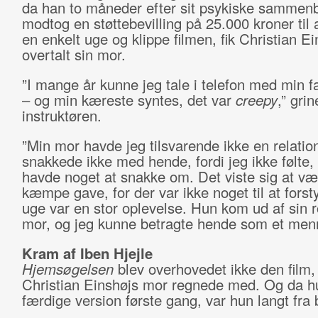
da han to måneder efter sit psykiske sammen
modtog en støttebevilling på 25.000 kroner til 
en enkelt uge og klippe filmen, fik Christian Ei
overtalt sin mor.
”I mange år kunne jeg tale i telefon med min fa
– og min kæreste syntes, det var
creepy
,” grin
instruktøren.
”Min mor havde jeg tilsvarende ikke en relation 
snakkede ikke med hende, fordi jeg ikke følte, 
havde noget at snakke om. Det viste sig at væ
kæmpe gave, for der var ikke noget til at forst
uge var en stor oplevelse. Hun kom ud af sin 
mor, og jeg kunne betragte hende som et men
Kram af Iben Hjejle
Hjemsøgelsen
blev overhovedet ikke den film
Christian Einshøjs mor regnede med. Og da h
færdige version første gang, var hun langt fra 