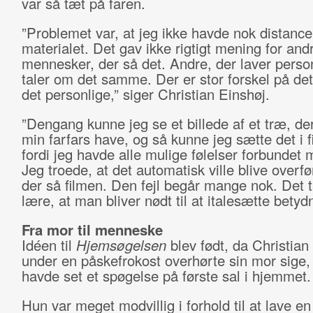
var så tæt på faren.
”Problemet var, at jeg ikke havde nok distance 
materialet. Det gav ikke rigtigt mening for and
mennesker, der så det. Andre, der laver person
taler om det samme. Der er stor forskel på det
det personlige,” siger Christian Einshøj.
”Dengang kunne jeg se et billede af et træ, de
min farfars have, og så kunne jeg sætte det i f
fordi jeg havde alle mulige følelser forbundet 
Jeg troede, at det automatisk ville blive overført
der så filmen. Den fejl begår mange nok. Det t
lære, at man bliver nødt til at italesætte betyd
Fra mor til menneske
Idéen til
Hjemsøgelsen
blev født, da Christian
under en påskefrokost overhørte sin mor sige,
havde set et spøgelse på første sal i hjemmet.
Hun var meget modvillig i forhold til at lave en