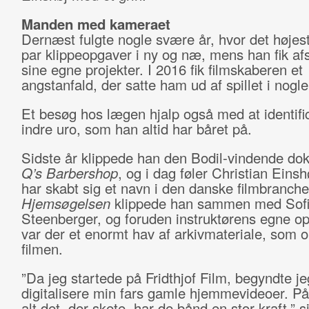
Manden med kameraet
Dernæst fulgte nogle svære år, hvor det højest 
par klippeopgaver i ny og næ, mens han fik af
sine egne projekter. I 2016 fik filmskaberen et
angstanfald, der satte ham ud af spillet i nogl
Et besøg hos lægen hjalp også med at identifi
indre uro, som han altid har båret på.
Sidste år klippede han den Bodil-vindende do
Q’s Barbershop
, og i dag føler Christian Einsh
har skabt sig et navn i den danske filmbranche
Hjemsøgelsen
klippede han sammen med Sof
Steenberger, og foruden instruktørens egne op
var der et enormt hav af arkivmateriale, som o
filmen.
”Da jeg startede på Fridthjof Film, begyndte je
digitalisere min fars gamle hjemmevideoer. På
alt det, der skete, har de bånd en stor kraft,” s