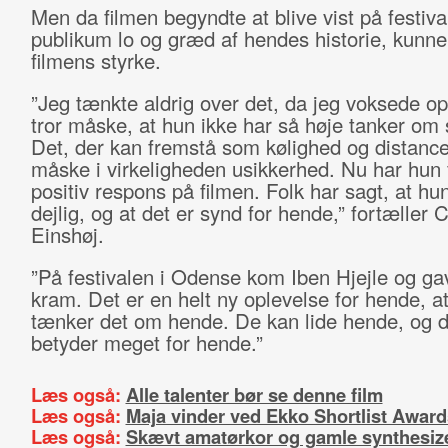
Men da filmen begyndte at blive vist på festiva
publikum lo og græd af hendes historie, kunne
filmens styrke.
”Jeg tænkte aldrig over det, da jeg voksede o
tror måske, at hun ikke har så høje tanker om s
Det, der kan fremstå som kølighed og distance
måske i virkeligheden usikkerhed. Nu har hun
positiv respons på filmen. Folk har sagt, at hu
dejlig, og at det er synd for hende,” fortæller C
Einshøj.
”På festivalen i Odense kom Iben Hjejle og ga
kram. Det er en helt ny oplevelse for hende, at
tænker det om hende. De kan lide hende, og de
betyder meget for hende.”
Læs også:
Alle talenter bør se denne film
Læs også:
Maja vinder ved Ekko Shortlist Award
Læs også:
Skævt amatørkor og gamle synthesiz