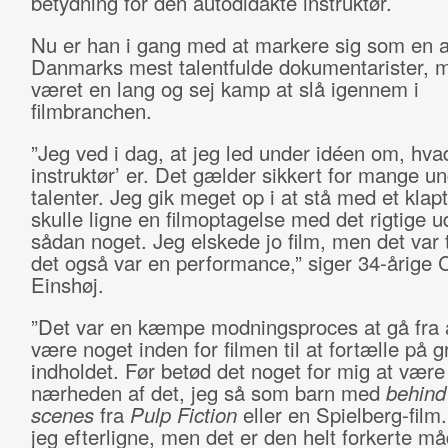
betydning for den autodidakte instruktør.
Nu er han i gang med at markere sig som en a
Danmarks mest talentfulde dokumentarister, m
været en lang og sej kamp at slå igennem i
filmbranchen.
”Jeg ved i dag, at jeg led under idéen om, hvad
instruktør’ er. Det gælder sikkert for mange u
talenter. Jeg gik meget op i at stå med et klapt
skulle ligne en filmoptagelse med det rigtige u
sådan noget. Jeg elskede jo film, men det var t
det også var en performance,” siger 34-årige C
Einshøj.
”Det var en kæmpe modningsproces at gå fra at
være noget inden for filmen til at fortælle på g
indholdet. Før betød det noget for mig at være 
nærheden af det, jeg så som barn med
behind
scenes
fra
Pulp Fiction
eller en Spielberg-film.
jeg efterligne, men det er den helt forkerte m