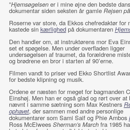
”
Hjemsøgelsen
er i mine øjne den bedste dans
dokumentar siden seksten år gamle
Rejsen på
Roserne var store, da Ekkos chefredaktør for n
kastede sin
kærlighed
på dokumentaren
Hjem
Den handler om, at instruktørens mor Eva Ein
set et spøgelse. Men under overfladen ligger
undersøgelsen af traumet, da forældrene mist
og brødrene en bror i starten af 90’erne.
Filmen vandt to priser ved Ekko Shortlist Awa
for bedste klipning og musik.
Ordene er næsten for meget for bagmanden Ch
Einshøj. Men han er også glad og rørt over at 
nævnt i samme sætning som Max Kestners
Re
ophavet
, der sammen med andre personlige
dokumentarer som Sami Saif og Phie Ambos
Ross McElwees
Sherman’s March
fra 1985 har