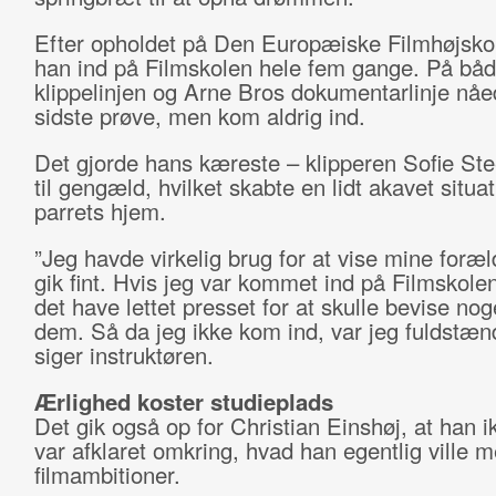
Efter opholdet på Den Europæiske Filmhøjsko
han ind på Filmskolen hele fem gange. På bå
klippelinjen og Arne Bros dokumentarlinje nåed
sidste prøve, men kom aldrig ind.
Det gjorde hans kæreste – klipperen Sofie St
til gengæld, hvilket skabte en lidt akavet situat
parrets hjem.
”Jeg havde virkelig brug for at vise mine foræl
gik fint. Hvis jeg var kommet ind på Filmskole
det have lettet presset for at skulle bevise nog
dem. Så da jeg ikke kom ind, var jeg fuldstænd
siger instruktøren.
Ærlighed koster studieplads
Det gik også op for Christian Einshøj, at han i
var afklaret omkring, hvad han egentlig ville 
filmambitioner.