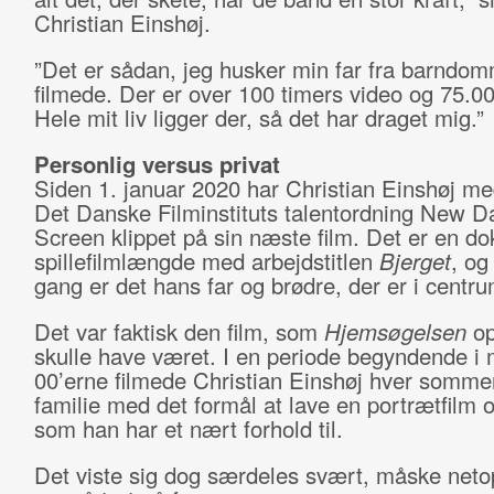
Christian Einshøj.
”Det er sådan, jeg husker min far fra barndo
filmede. Der er over 100 timers video og 75.000
Hele mit liv ligger der, så det har draget mig.”
Personlig versus privat
Siden 1. januar 2020 har Christian Einshøj med
Det Danske Filminstituts talentordning New D
Screen klippet på sin næste film. Det er en do
spillefilmlængde med arbejdstitlen
Bjerget
, og
gang er det hans far og brødre, der er i centru
Det var faktisk den film, som
Hjemsøgelsen
op
skulle have været. I en periode begyndende i 
00’erne filmede Christian Einshøj hver sommer
familie med det formål at lave en portrætfilm o
som han har et nært forhold til.
Det viste sig dog særdeles svært, måske netop