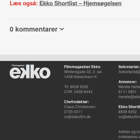
Læs også:
Ekko Shortlist – Hjemsøgelsen
0 kommentarer
Filmmagasinet Ekko
Sekretariat:
Wildersgade 32, 2. sal
Sekretariat@
1408 København K
Annoncer:
Tlf. 8838 9292
Merete Hell
CVR. 3468 8443
6111 5851
merete@ekko
Chefredaktør:
Claus Christensen
Ekko Shortli
2729 0011
8838 9292
cc@ekkofilm.dk
cc@ekkofilm
Artikler og i
indekseres u