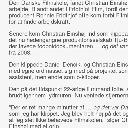
Den Danske Filmskole, fandt Christian Einshøj 
arbejde. Blandt andet i Fridthjof Film, fordi den
producent Ronnie Fridthjof ofte kom forbi Film
for at finde arbejdskraft.
Senere kom Christian Einshøj ind som klippea
det nu hedengangne produktionsselskab Tju-B
der lavede fodbolddokumentaren
… og det va
fra 2008.
Den klippede Daniel Dencik, og Christian Einsh
med egne ord nasset sig med på projektet so
assistent, men endte som b-klipper.
Den på det tidspunkt 22-årige filmmand følte, 
brudt igennem lydmuren. Nu ventede stjernern
”Der er ret mange minutter af
… og det var D
som jeg har klippet. Jeg blev helt høj på det o
at jeg slet ikke behøvede Filmskolen,” siger Ch
Einshøj med et grin.