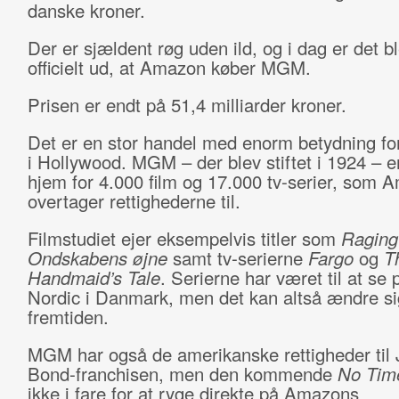
danske kroner.
Der er sjældent røg uden ild, og i dag er det b
officielt ud, at Amazon køber MGM.
Prisen er endt på 51,4 milliarder kroner.
Det er en stor handel med enorm betydning fo
i Hollywood. MGM – der blev stiftet i 1924 – e
hjem for 4.000 film og 17.000 tv-serier, som 
overtager rettighederne til.
Filmstudiet ejer eksempelvis titler som
Raging
Ondskabens øjne
samt tv-serierne
Fargo
og
T
Handmaid’s Tale
. Serierne har været til at s
Nordic i Danmark, men det kan altså ændre si
fremtiden.
MGM har også de amerikanske rettigheder til
Bond-franchisen, men den kommende
No Time
ikke i fare for at ryge direkte på Amazons