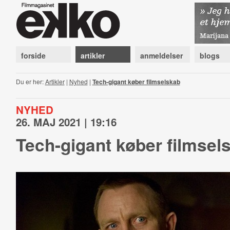
forside
artikler
anmeldelser
blogs
Du er her:
Artikler
|
Nyhed
|
Tech-gigant køber filmselskab
NYHED
26. MAJ 2021 | 19:16
Tech-gigant køber filmsel