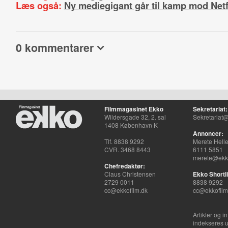
Læs også:
Ny mediegigant går til kamp mod Netf
0 kommentarer
Filmmagasinet Ekko
Sekretariat:
Wildersgade 32, 2. sal
Sekretariat@
1408 København K
Annoncer:
Tlf. 8838 9292
Merete Hell
CVR. 3468 8443
6111 5851
merete@ekko
Chefredaktør:
Claus Christensen
Ekko Shortli
2729 0011
8838 9292
cc@ekkofilm.dk
cc@ekkofilm
Artikler og i
indekseres u