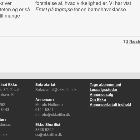
kriver
forståelse af, hvad virkelighed er. Vi har vist
teten og er så
Ernst på togrejse
for en børnehaveklasse.
 til mange
1
2
Næst
inet Ekko
Sekretariat:
Tegn abonnement
 32, 2. sal
Sekretariat@ekkofilm.dk
Løssalgssteder
nhavn K
Annoncesalg
Annoncer:
Om Ekko
292
Merete Hellerøe
Annoncørbetalt indhold
 8443
6111 5851
merete@ekkofilm.dk
tør:
stensen
Ekko Shortlist:
8838 9292
m.dk
cc@ekkofilm.dk