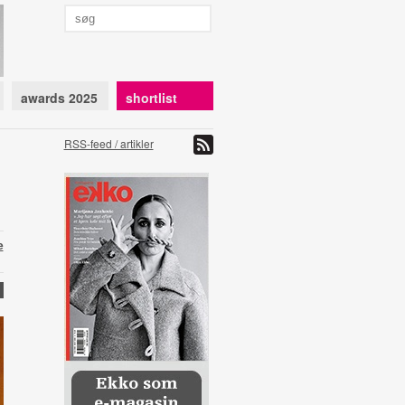
awards 2025
shortlist
RSS-feed / artikler
e
)