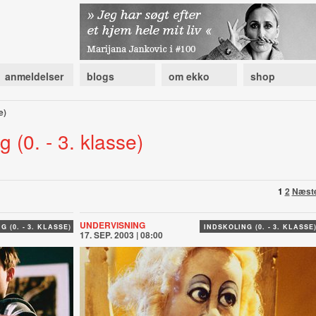
anmeldelser
blogs
om ekko
shop
e)
g (0. - 3. klasse)
1
2
Næst
UNDERVISNING
G (0. - 3. KLASSE)
INDSKOLING (0. - 3. KLASSE
17. SEP. 2003 | 08:00