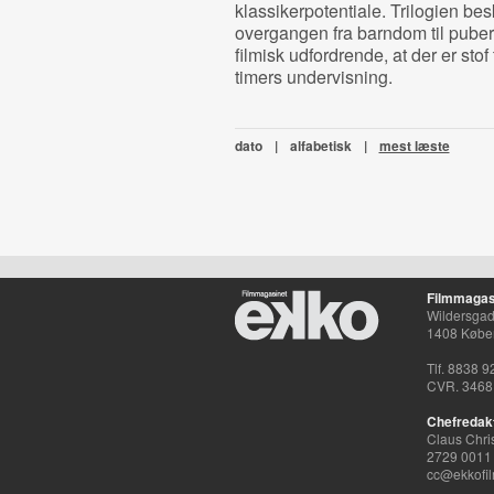
klassikerpotentiale. Trilogien bes
overgangen fra barndom til puber
filmisk udfordrende, at der er stof
timers undervisning.
dato
|
alfabetisk
|
mest læste
Filmmagas
Wildersgade
1408 Købe
Tlf. 8838 9
CVR. 3468
Chefredak
Claus Chri
2729 0011
cc@ekkofil