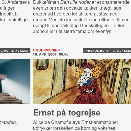
 H.C. Andersens
Dukkefilmen
Den lille ridder
er et charmerende
kolingen
eventyr om den opvakte køkkenknægt, som
ndblik i,
drager ud i verden for at lære at slås med
fra forskellige
drager. Med sin fantasifulde fortælling er filmen
oplagt til undervisning i indskolingen – enten
alene eller i et større tema om eventyr.
UNDERVISNING
G (0. - 3. KLASSE)
INDSKOLING (0. - 3. KLASSE
18. APR. 2004 | 08:00
Ernst på togrejse
manden,
Alice de Champfleurys Ernst-animationer
udtrykker forskellen på børn og voksnes