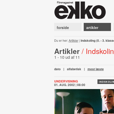
forside
artikler
Du er her:
Artikler
|
Indskoling (0. - 3. klass
Artikler
/ Indskolin
1 - 10 ud af 11
dato
|
alfabetisk
|
mest læste
UNDERVISNING
INDSKOLIN
01. AUG. 2002 | 08:00