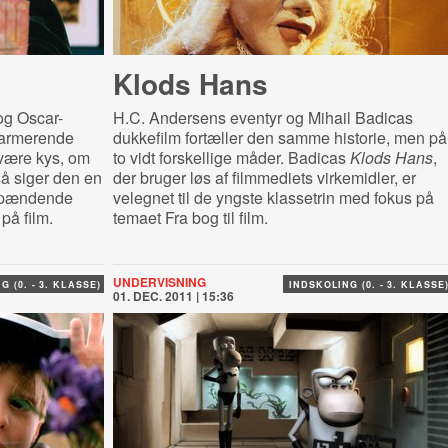
Klods Hans
og Oscar-
H.C. Andersens eventyr og Mihail Badicas
charmerende
dukkefilm fortæller den samme historie, men på
være kys, om
to vidt forskellige måder. Badicas
Klods Hans
,
så siger den en
der bruger løs af filmmediets virkemidler, er
 spændende
velegnet til de yngste klassetrin med fokus på
på film.
temaet Fra bog til film.
UNDERVISNING
G (0. - 3. KLASSE)
INDSKOLING (0. - 3. KLASSE
01. DEC. 2011 | 15:36