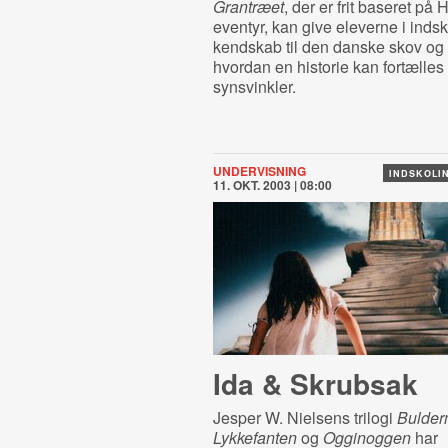
Grantræet
, der er frit baseret på
eventyr, kan give eleverne i inds
kendskab til den danske skov og i
hvordan en historie kan fortælles 
synsvinkler.
UNDERVISNING
INDSKOLIN
11. OKT. 2003 | 08:00
Ida & Skrubsak
Jesper W. Nielsens trilogi
Bulder
Lykkefanten
og
Ogginoggen
har