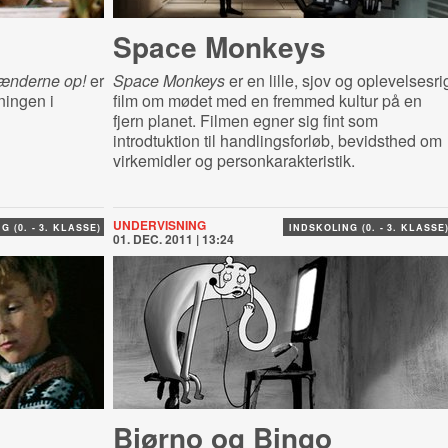
Space Monkeys
ænderne op!
er
Space Monkeys
er en lille, sjov og oplevelsesri
ningen i
film om mødet med en fremmed kultur på en
fjern planet. Filmen egner sig fint som
introdtuktion til handlingsforløb, bevidsthed om
virkemidler og personkarakteristik.
UNDERVISNING
G (0. - 3. KLASSE)
INDSKOLING (0. - 3. KLASSE
01. DEC. 2011 | 13:24
Bjørno og Bingo