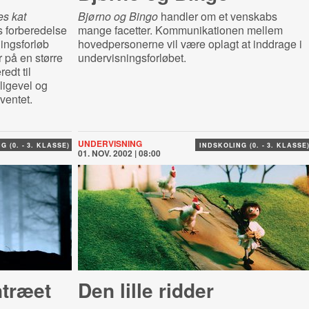
s kat
Bjørno og Bingo
handler om et venskabs
s forberedelse
mange facetter. Kommunikationen mellem
ingsforløb
hovedpersonerne vil være oplagt at inddrage i
r på en større
undervisningsforløbet.
edt til
ligevel og
ventet.
UNDERVISNING
G (0. - 3. KLASSE)
INDSKOLING (0. - 3. KLASSE
01. NOV. 2002 | 08:00
træet
Den lille ridder