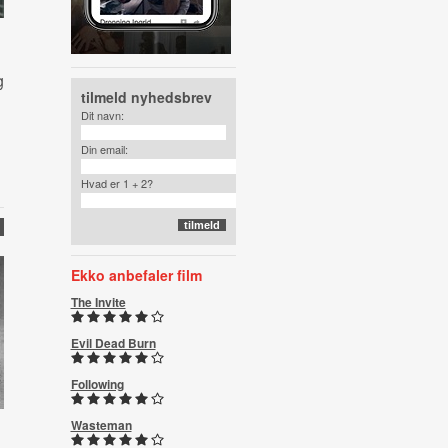
g
tilmeld nyhedsbrev
Dit navn:
Din email:
Hvad er 1 + 2?
)
Ekko anbefaler film
The Invite
Evil Dead Burn
Following
Wasteman