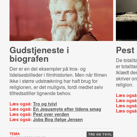
Gudstjeneste i
Pest
biografen
De totali
er totali
Der er en del eksempler på tros- og
iklædt de
lidelsesbilleder i filmhistorien. Men når filmen
skriver o
ikke i større udstrækning har haft brug for
religion.
religionen, er det muligvis, fordi mediet selv
tilfredsstiller lignende behov.
Læs også
Læs også
Læs også:
Tro og tvivl
Læs også
Læs også:
En Jesusmyte efter tidens smag
Læs også
Læs også:
Pest over verden
Læs også:
Jobs Bog ifølge Jensen
TEMA
TRO OG TVIVL