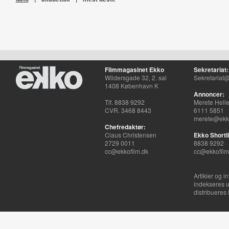
Filmmagasinet Ekko
Sekretariat:
Wildersgade 32, 2. sal
Sekretariat@
1408 København K
Annoncer:
Tlf. 8838 9292
Merete Hell
CVR. 3468 8443
6111 5851
merete@ekko
Chefredaktør:
Claus Christensen
Ekko Shortli
2729 0011
8838 9292
cc@ekkofilm.dk
cc@ekkofilm
Artikler og i
indekseres u
distribueres