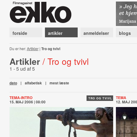
forside
artikler
anmeldelser
blogs
Du er her:
Artikler
|
Tro og tvivl
Artikler
/ Tro og tvivl
1 - 5 ud af 5
dato
|
alfabetisk
|
mest læste
TEMA-INTRO
TEMA
TRO OG TVIVL
15. MAJ 2006 | 08:00
12. MAJ 200