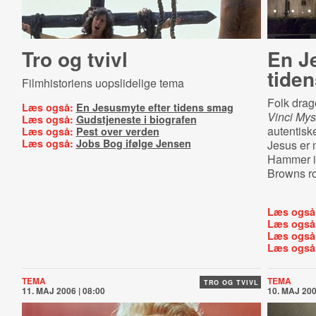
Tro og tvivl
En J
tide
Filmhistoriens uopslidelige tema
Folk drag
Læs også:
En Jesusmyte efter tidens smag
Vinci Mys
Læs også:
Gudstjeneste i biografen
autentisk
Læs også:
Pest over verden
Læs også:
Jobs Bog ifølge Jensen
Jesus er m
Hammer i 
Browns r
Læs også
Læs også
Læs også
Læs også
TEMA
TEMA
TRO OG TVIVL
11. MAJ 2006 | 08:00
10. MAJ 200