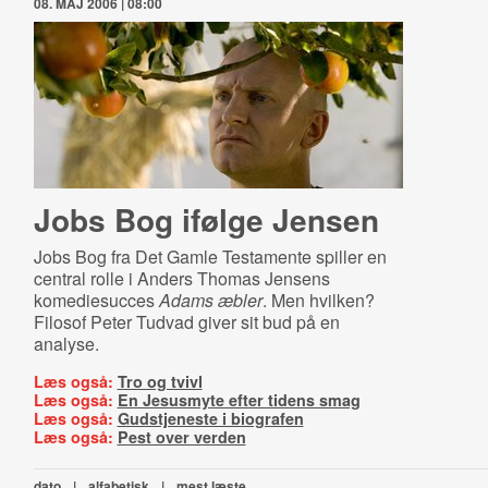
08. MAJ 2006 | 08:00
Jobs Bog ifølge Jensen
Jobs Bog fra Det Gamle Testamente spiller en
central rolle i Anders Thomas Jensens
komediesucces
Adams æbler
. Men hvilken?
Filosof Peter Tudvad giver sit bud på en
analyse.
Læs også:
Tro og tvivl
Læs også:
En Jesusmyte efter tidens smag
Læs også:
Gudstjeneste i biografen
Læs også:
Pest over verden
dato
|
alfabetisk
|
mest læste