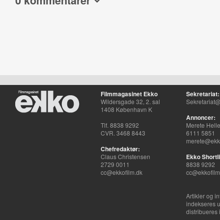
0 kommentarer
Filmmagasinet Ekko
Sekretariat:
Wildersgade 32, 2. sal
Sekretariat@
1408 København K
Annoncer:
Tlf. 8838 9292
Merete Hell
CVR. 3468 8443
6111 5851
merete@ekko
Chefredaktør:
Claus Christensen
Ekko Shortli
2729 0011
8838 9292
cc@ekkofilm.dk
cc@ekkofilm
Artikler og i
indekseres u
distribueres