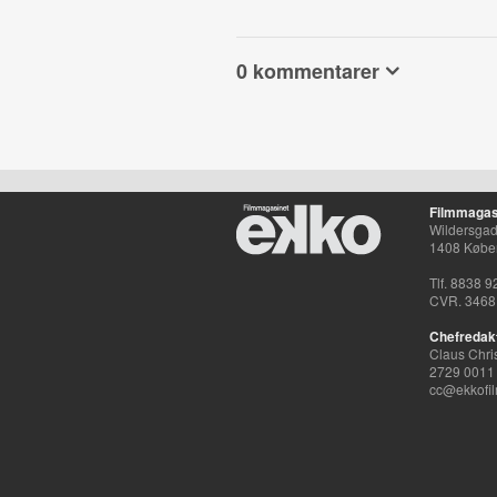
0 kommentarer
Filmmagas
Wildersgade
1408 Købe
Tlf. 8838 9
CVR. 3468
Chefredak
Claus Chri
2729 0011
cc@ekkofil