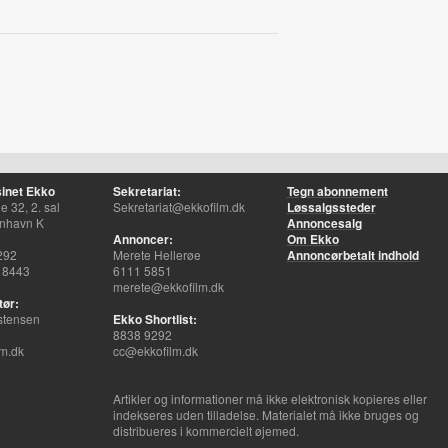
inet Ekko
Sekretariat:
Tegn abonnement
 32, 2. sal
Sekretariat@ekkofilm.dk
Løssalgssteder
nhavn K
Annoncesalg
Annoncer:
Om Ekko
292
Merete Hellerøe
Annoncørbetalt indhold
 8443
6111 5851
merete@ekkofilm.dk
tør:
stensen
Ekko Shortlist:
8838 9292
m.dk
cc@ekkofilm.dk
Artikler og informationer må ikke elektronisk kopieres eller
indekseres uden tilladelse. Materialet må ikke bruges og
distribueres i kommercielt øjemed.