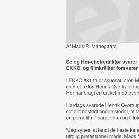
Af Mads R. Mariegaard
Se og Hør-chefredaktør svarer 
EKKO, og filmkritiker forsvarer
I EKKO #31 truer skuespilleren 
chefredaktør, Henrik Qvortrup, me
Hør har bragt en artikel med over
I lørdags svarede Henrik Qvortrup
set det bestridt nogen steder, at 
en pornofilm," sagde han og tilføj
"Jeg synes, at landt de fleste k
utrolig professionel måde. Mads M