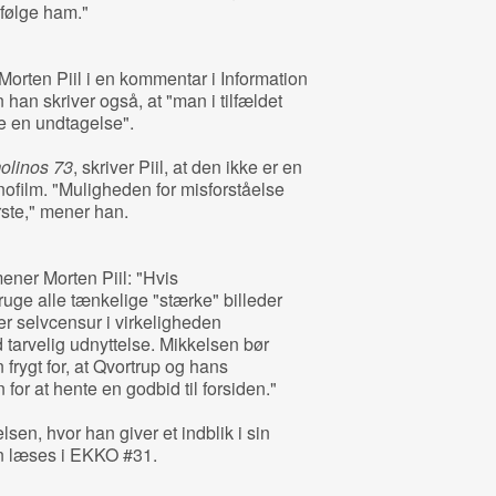
 følge ham."
n Morten Piil i en kommentar i Information
 han skriver også, at "man i tilfældet
øre en undtagelse".
olinos 73
, skriver Piil, at den ikke er en
ofilm. "Muligheden for misforståelse
rste," mener han.
ener Morten Piil: "Hvis
 bruge alle tænkelige "stærke" billeder
r selvcensur i virkeligheden
tarvelig udnyttelse. Mikkelsen bør
rygt for, at Qvortrup og hans
 for at hente en godbid til forsiden."
en, hvor han giver et indblik i sin
an læses i EKKO #31.