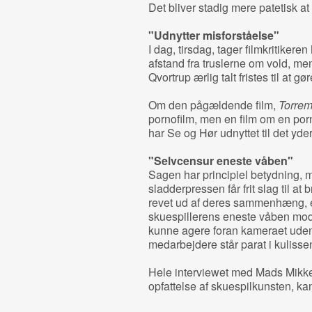
Det bliver stadig mere patetisk at
"Udnytter misforståelse"
I dag, tirsdag, tager filmkritikere
afstand fra truslerne om vold, men
Qvortrup ærlig talt fristes til at g
Om den pågældende film,
Torrem
pornofilm, men en film om en porn
har Se og Hør udnyttet til det yde
"Selvcensur eneste våben"
Sagen har principiel betydning, m
sladderpressen får frit slag til at
revet ud af deres sammenhæng, e
skuespillerens eneste våben mod 
kunne agere foran kameraet uden f
medarbejdere står parat i kulissen
Hele interviewet med Mads Mikkels
opfattelse af skuespilkunsten, k