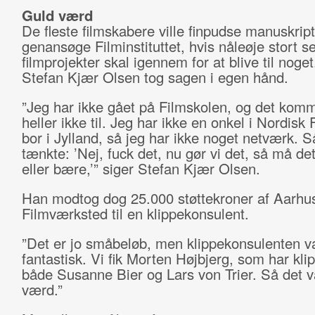
Guld værd
De fleste filmskabere ville finpudse manuskrip
genansøge Filminstituttet, hvis nåleøje stort se
filmprojekter skal igennem for at blive til noge
Stefan Kjær Olsen tog sagen i egen hånd.
”Jeg har ikke gået på Filmskolen, og det komm
heller ikke til. Jeg har ikke en onkel i Nordisk 
bor i Jylland, så jeg har ikke noget netværk. S
tænkte: ’Nej, fuck det, nu gør vi det, så må det
eller bære,’” siger Stefan Kjær Olsen.
Han modtog dog 25.000 støttekroner af Aarhu
Filmværksted til en klippekonsulent.
”Det er jo småbeløb, men klippekonsulenten v
fantastisk. Vi fik Morten Højbjerg, som har klip
både Susanne Bier og Lars von Trier. Så det va
værd.”