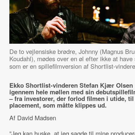
De to vejlensiske brødre, Johnny (Magnus Br
Koudahl), mødes over en øl efter ikke at have 
som er en spillefilmversion af Shortlist-vinder
Ekko Shortlist-vinderen Stefan Kjær Olsen
igennem hele møllen med sin debutspillefi
– fra investorer, der forlod filmen i utide, ti
placement, som måtte klippes ud.
Af David Madsen
”Jeg kan huske, at jeg sagde til mine producer