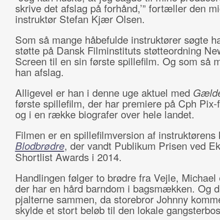
skrive det afslag på forhånd,’” fortæller den m
instruktør Stefan Kjær Olsen.
Som så mange håbefulde instruktører søgte ha
støtte på Dansk Filminstituts støtteordning N
Screen til en sin første spillefilm. Og som så 
han afslag.
Alligevel er han i denne uge aktuel med
Gæld
første spillefilm, der har premiere på Cph Pix-
og i en række biografer over hele landet.
Filmen er en spillefilmversion af instruktørens 
Blodbrødre
, der vandt Publikum Prisen ved E
Shortlist Awards i 2014.
Handlingen følger to brødre fra Vejle, Michael
der har en hård barndom i bagsmækken. Og d
pjalterne sammen, da storebror Johnny kommer
skylde et stort beløb til den lokale gangsterbos