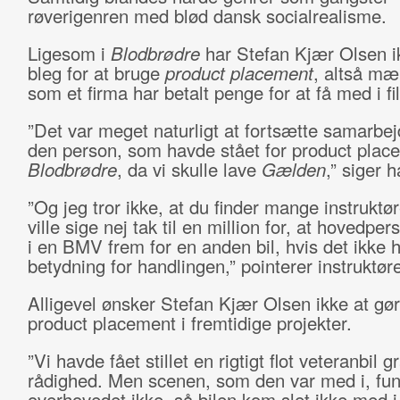
røverigenren med blød dansk socialrealisme.
Ligesom i
Blodbrødre
har Stefan Kjær Olsen i
bleg for at bruge
product placement
, altså mæ
som et firma har betalt penge for at få med i f
”Det var meget naturligt at fortsætte samarbe
den person, som havde stået for product place
Blodbrødre
, da vi skulle lave
Gælden
,” siger 
”Og jeg tror ikke, at du finder mange instruktør
ville sige nej tak til en million for, at hovedpe
i en BMV frem for en anden bil, hvis det ikke 
betydning for handlingen,” pointerer instruktør
Alligevel ønsker Stefan Kjær Olsen ikke at gør
product placement i fremtidige projekter.
”Vi havde fået stillet en rigtigt flot veteranbil gra
rådighed. Men scenen, som den var med i, fu
overhovedet ikke, så bilen kom slet ikke med i 