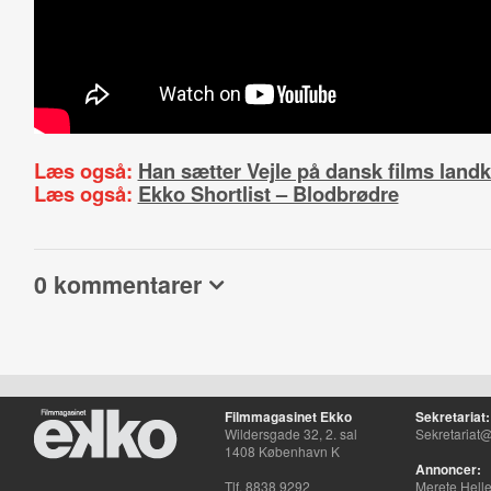
Læs også:
Han sætter Vejle på dansk films landk
Læs også:
Ekko Shortlist – Blodbrødre
0 kommentarer
Filmmagasinet Ekko
Sekretariat:
Wildersgade 32, 2. sal
Sekretariat@
1408 København K
Annoncer:
Tlf. 8838 9292
Merete Hell