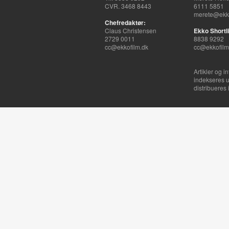
CVR. 3468 8443
6111 5851
merete@ekko
Chefredaktør:
Claus Christensen
Ekko Shortli
2729 0011
8838 9292
cc@ekkofilm.dk
cc@ekkofilm
Artikler og i
indekseres u
distribueres