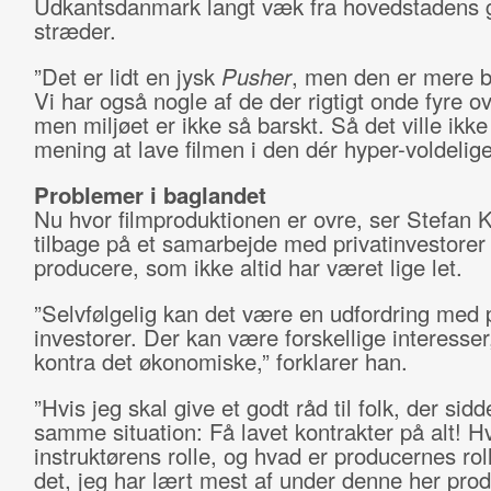
Udkantsdanmark langt væk fra hovedstadens 
stræder.
”Det er lidt en jysk
Pusher
, men den er mere bl
Vi har også nogle af de der rigtigt onde fyre ov
men miljøet er ikke så barskt. Så det ville ikke
mening at lave filmen i den dér hyper-voldelige 
Problemer i baglandet
Nu hvor filmproduktionen er ovre, ser Stefan 
tilbage på et samarbejde med privatinvestorer
producere, som ikke altid har været lige let.
”Selvfølgelig kan det være en udfordring med 
investorer. Der kan være forskellige interesser
kontra det økonomiske,” forklarer han.
”Hvis jeg skal give et godt råd til folk, der sidd
samme situation: Få lavet kontrakter på alt! H
instruktørens rolle, og hvad er producernes rol
det, jeg har lært mest af under denne her prod