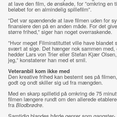
at lave den film, de ønskede, for ”omkring en t
beløbet for en almindelig spillefilm”.
”Det var spændende at lave filmen uden for s
finansiere den på en anden måde. For det giver
større frihed,” siger han noget overraskende.
”Hvor meget Filminstituttet ville have blandet s
svært at sige. Det hænger nok sammen med,
hedder Lars von Trier eller Stefan Kjær Olsen
jeg,” konstaterer han med et smil.
Veteranbil kom ikke med
Den kreative frihed kan bestemt ses på filmen,
godt og ondt skiller sig ud fra mængden.
Med en skarp spilletid på omkring de 75 minutt
filmen længere rundt om den allerede etablere
fra
Blodbrødre
.
Samtidig blandes hårde genrer som gangster-