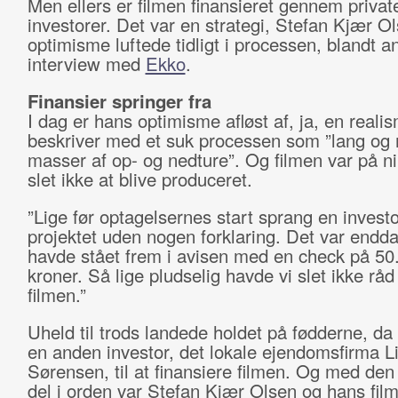
Men ellers er filmen finansieret gennem privat
investorer. Det var en strategi, Stefan Kjær Ol
optimisme luftede tidligt i processen, blandt an
interview med
Ekko
.
Finansier springer fra
I dag er hans optimisme afløst af, ja, en reali
beskriver med et suk processen som ”lang og
masser af op- og nedture”. Og filmen var på nip
slet ikke at blive produceret.
”Lige før optagelsernes start sprang en investo
projektet uden nogen forklaring. Det var endda
havde stået frem i avisen med en check på 50
kroner. Så lige pludselig havde vi slet ikke råd t
filmen.”
Uheld til trods landede holdet på fødderne, da
en anden investor, det lokale ejendomsfirma L
Sørensen, til at finansiere filmen. Og med den 
del i orden var Stefan Kjær Olsen og hans filmho