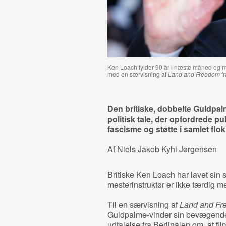
Ken Loach fylder 90 år i næste måned og måt
med en særvisning af
Land and Freedom
fr
Den britiske, dobbelte Guldpa
politisk tale, der opfordrede p
fascisme og støtte i samlet flok
Af Niels Jakob Kyhl Jørgensen
Britiske Ken Loach har lavet sin s
mesterinstruktør er ikke færdig me
Til en særvisning af
Land and Fr
Guldpalme-vinder sin bevægende
udtalelse fra Berlinalen om, at fil