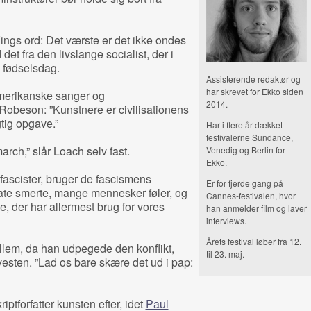
ings ord: Det værste er det ikke ondes
det fra den livslange socialist, der i
 fødselsdag.
Assisterende redaktør og
har skrevet for Ekko siden
amerikanske sanger og
2014.
obeson: ”Kunstnere er civilisationens
tig opgave.”
Har i flere år dækket
festivalerne Sundance,
arch,” slår Loach selv fast.
Venedig og Berlin for
Ekko.
 fascister, bruger de fascismens
Er for fjerde gang på
ate smerte, mange mennesker føler, og
Cannes-festivalen, hvor
de, der har allermest brug for vores
han anmelder film og laver
interviews.
Årets festival løber fra 12.
ellem, da han udpegede den konflikt,
til 23. maj.
esten. ”Lad os bare skære det ud i pap:
ptforfatter kunsten efter, idet
Paul