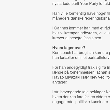
nystartede parti Your Party forfal
Han ville formentlig have noget t
måneders danske regeringsforhan
I Cannes kommer han med et råd o
hvis vi kæmper indbyrdes, vil vi i
kræver at besejre fascismen.”
Hvem tager over?
Ken Loach har brugt sin karriere
han fortæller om i et portrætinter
Før han endegyldigt trak sig fra 
længe på fornemmelsen, at han s
Hayao Miyazaki især blev ved, for
arvtager.
I sin bevægende tale beklager Ke
hvem der kan føre faklen videre ef
engagerede, politiske kunstnere.