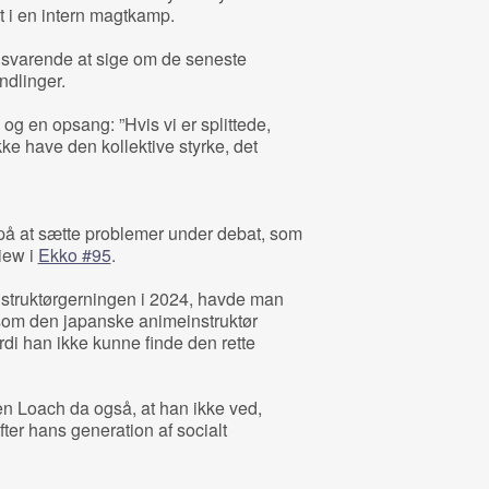
dt i en intern magtkamp.
ilsvarende at sige om de seneste
dlinger.
g en opsang: ”Hvis vi er splittede,
kke have den kollektive styrke, det
 på at sætte problemer under debat, som
view i
Ekko #95
.
instruktørgerningen i 2024, havde man
om den japanske animeinstruktør
di han ikke kunne finde den rette
n Loach da også, at han ikke ved,
ter hans generation af socialt