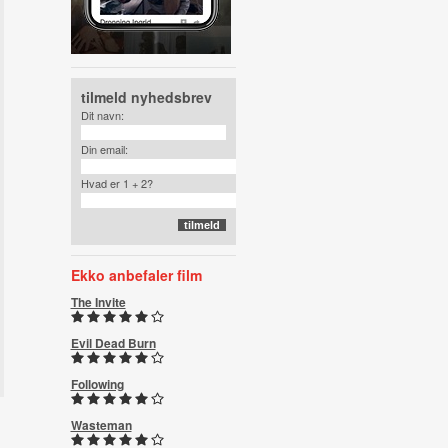
tilmeld nyhedsbrev
Dit navn:
Din email:
Hvad er 1 + 2?
Ekko anbefaler film
The Invite
Evil Dead Burn
Following
Wasteman