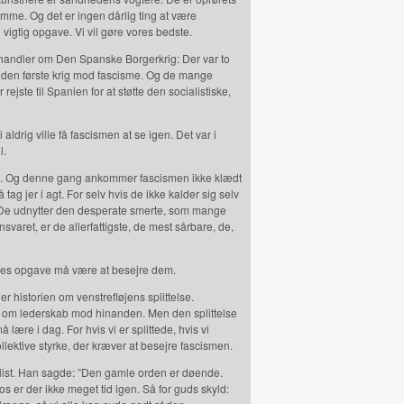
emme. Og det er ingen dårlig ting at være
 vigtig opgave. Vi vil gøre vores bedste.
er handler om Den Spanske Borgerkrig: Der var to
var den første krig mod fascisme. Og de mange
ejste til Spanien for at støtte den socialistiske,
vi aldrig ville få fascismen at se igen. Det var i
l.
ch. Og denne gang ankommer fascismen ikke klædt
 tag jer i agt. For selv hvis de ikke kalder sig selv
: De udnytter den desperate smerte, som mange
nsvaret, er de allerfattigste, de mest sårbare, de,
 vores opgave må være at besejre dem.
 er historien om venstrefløjens splittelse.
 om lederskab mod hinanden. Men den splittelse
å lære i dag. For hvis vi er splittede, hvis vi
lektive styrke, der kræver at besejre fascismen.
cialist. Han sagde: ”Den gamle orden er døende.
os er der ikke meget tid igen. Så for guds skyld: