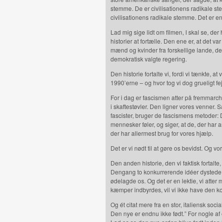
stemme. De er civilisationens radikale st
civilisationens radikale stemme. Det er en
Lad mig sige lidt om filmen, I skal se, d
historier at fortælle. Den ene er, at det 
mænd og kvinder fra forskellige lande, der r
demokratisk valgte regering.
Den historie fortalte vi, fordi vi tænkte, at 
1990’erne – og hvor tog vi dog grueligt fej
For i dag er fascismen atter på fremmar
i skaftestøvler. Den ligner vores venner. Så
fascister, bruger de fascismens metoder
mennesker føler, og siger, at de, der har a
der har allermest brug for vores hjælp.
Det er vi nødt til at gøre os bevidst. Og
Den anden historie, den vi faktisk fortalte,
Dengang to konkurrerende idéer dystede
ødelagde os. Og det er en lektie, vi atter m
kæmper indbyrdes, vil vi ikke have den kol
Og ét citat mere fra en stor, italiensk so
Den nye er endnu ikke født.” For nogle af 