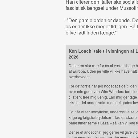
Han citerer den italienske sociali
fascistisk fængsel under Mussolin
”’Den gamle orden er døende. Den
os er der ikke meget tid igen. Så
blive født inden længe.”
Ken Loach’ tale til visningen af
2026
Det er en stor ære for os at være tilbage he
af Europa. Uden jer ville vi ikke have haft 
overhovedet.
For det første har jeg noget at sige til den
hvor min gode ven Wim Wenders foreslog, at
til at erklære mig uenig. Lad mig gentage
ikke er det ondes vold, men det godes ta
Og når vi ser udnyttelse, undertrykkelse,
krige og krigsforbrydelser – lad os skære
palæstinenserne i Gaza – så kan vi ikke fo
Der er et andet citat, jeg gerne vil give v
store amerikanske sanger, der sagde, at 