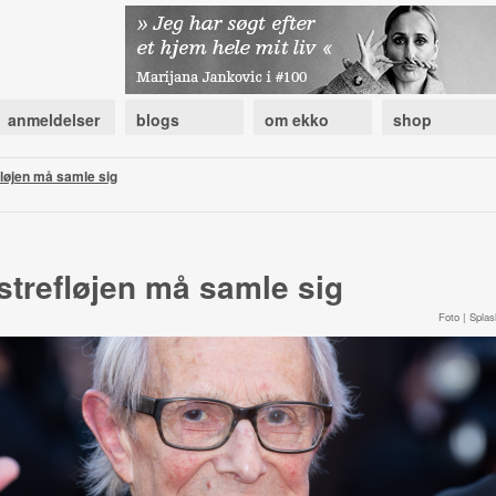
anmeldelser
blogs
om ekko
shop
løjen må samle sig
trefløjen må samle sig
Foto | Splas