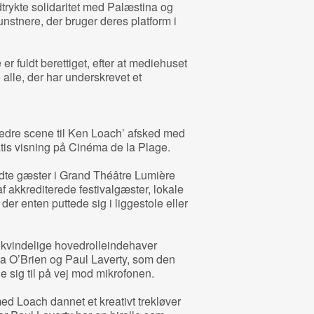
trykte solidaritet med Palæstina og
nstnere, der bruger deres platform i
r fuldt berettiget, efter at mediehuset
 alle, der har underskrevet et
 bedre scene til Ken Loach’ afsked med
is visning på Cinéma de la Plage.
lædte gæster i Grand Théâtre Lumière
af akkrediterede festivalgæster, lokale
der enten puttede sig i liggestole eller
kvindelige hovedrolleindehaver
 O’Brien og Paul Laverty, som den
 sig til på vej mod mikrofonen.
 Loach dannet et kreativt trekløver