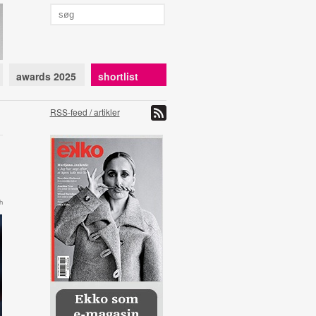
awards 2025
shortlist
RSS-feed / artikler
h