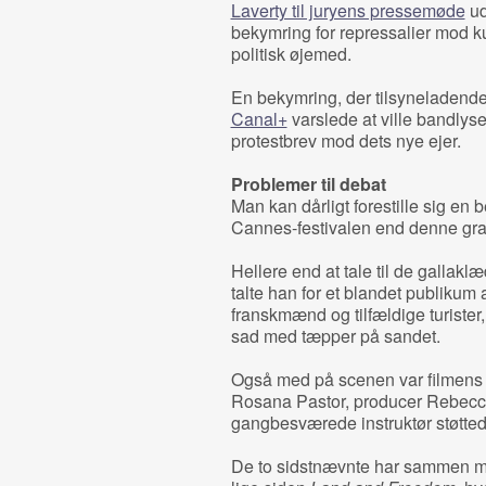
Laverty til juryens pressemøde
ud
bekymring for repressalier mod ku
politisk øjemed.
En bekymring, der tilsyneladende e
Canal+
varslede at ville bandlyse
protestbrev mod dets nye ejer.
Problemer til debat
Man kan dårligt forestille sig en
Cannes-festivalen end denne grat
Hellere end at tale til de gallak
talte han for et blandet publikum 
franskmænd og tilfældige turister, 
sad med tæpper på sandet.
Også med på scenen var filmens 
Rosana Pastor, producer Rebecca
gangbesværede instruktør støttede
De to sidstnævnte har sammen med