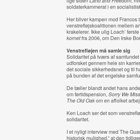
lige siden
Land and Freedom
, hv
soldaterkammerat i en socialisti
Her bliver kampen mod Francos t
venstrefløjskoalitionen mellem a
krakelerer. Ikke ulig Loach’ førs
kornet
fra 2006, om Den Irske Bor
Venstrefløjen må samle sig
Solidaritet på tværs af samfunde
udforsket gennem hele sin karrier
det sociale sikkerhedsnet og til 
på bunden af det engelske samfu
De tæller blandt andet hans an
om førtidspension,
Sorry We Mis
The Old Oak
om en affolket arbe
Ken Loach ser det som venstrefløj
solidaritet.
I et nyligt interview med The Guar
historisk mulighed,” at den tidli