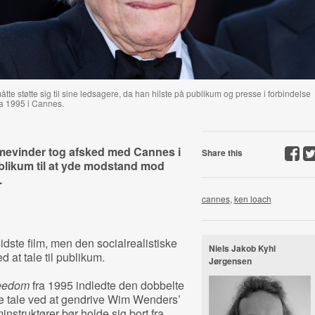
te støtte sig til sine ledsagere, da han hilste på publikum og presse i forbindelse
a 1995 i Cannes.
lmevinder tog afsked med Cannes i
Share this
ublikum til at yde modstand mod
.
cannes
,
ken loach
idste film, men den socialrealistiske
Niels Jakob Kyhl
d at tale til publikum.
Jørgensen
eedom
fra 1995 indledte den dobbelte
 tale ved at gendrive Wim Wenders’
minstruktører bør holde sig bort fra