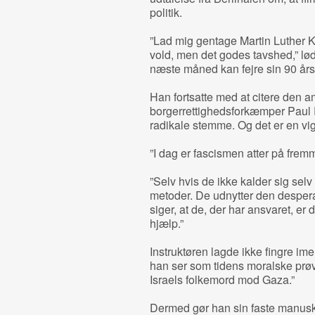
politik.
”Lad mig gentage Martin Luther K
vold, men det godes tavshed,” lød 
næste måned kan fejre sin 90 års
Han fortsatte med at citere den 
borgerrettighedsforkæmper Paul R
radikale stemme. Og det er en vig
”I dag er fascismen atter på fremm
”Selv hvis de ikke kalder sig selv
metoder. De udnytter den desper
siger, at de, der har ansvaret, er 
hjælp.”
Instruktøren lagde ikke fingre im
han ser som tidens moralske prøv
Israels folkemord mod Gaza.”
Dermed gør han sin faste manuskri