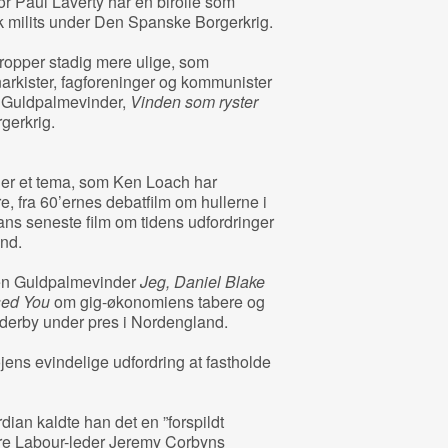
or Paul Laverty har en birolle som
sk milits under Den Spanske Borgerkrig.
ropper stadig mere ulige, som
narkister, fagforeninger og kommunister
te Guldpalmevinder,
Vinden som ryster
gerkrig.
t er et tema, som Ken Loach har
e, fra 60’ernes debatfilm om hullerne i
hans seneste film om tidens udfordringer
nd.
den Guldpalmevinder
Jeg, Daniel Blake
sed You
om gig-økonomiens tabere og
jderby under pres i Nordengland.
ens evindelige udfordring at fastholde
dian kaldte han det en ”forspildt
gere Labour-leder Jeremy Corbyns