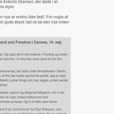
st Antonio Gramsci, der døde i et
is styre
 nye er endnu ikke født.’ For nogle af
 for guds skyld: lad os se den nye orden
 Land and Freedom i Cannes, 19. maj
r. Og også tak til alle folkene i Frankrig og resten
en karriere. Vi ville ikke have lavet de her film
 kommentar, der faldt under filmfestivalen i Berlin,
 film bør holde sig bort fra politik. Jeg er nødt
 Martin Luther Kings ord: han sagde, at det værste
vshed.
 obskøn rigdom og desperat fattigdom; når vi ser
 det ud i pap: Israels folkemord mod
rholde os tavse. Og vi vil ikke være tavse.
idere til jer. Det kommer fra Paul Robeson, den
kunstnere er sandhedens vogtere. De er oprørets