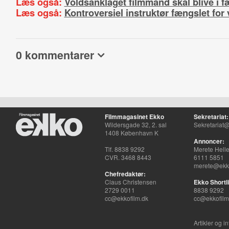
Læs også:
Voldsanklaget filmmand skal blive i 
Læs også:
Kontroversiel instruktør fængslet for 
0 kommentarer
Filmmagasinet Ekko
Sekretariat:
Wildersgade 32, 2. sal
Sekretariat@
1408 København K
Annoncer:
Tlf. 8838 9292
Merete Hell
CVR. 3468 8443
6111 5851
merete@ekko
Chefredaktør:
Claus Christensen
Ekko Shortli
2729 0011
8838 9292
cc@ekkofilm.dk
cc@ekkofilm
Artikler og i