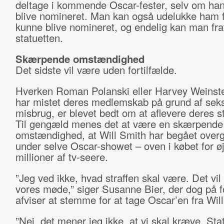
deltage i kommende Oscar-fester, selv om han
blive nomineret. Man kan også udelukke ham f
kunne blive nomineret, og endelig kan man fr
statuetten.
Skærpende omstændighed
Det sidste vil være uden fortilfælde.
Hverken Roman Polanski eller Harvey Weinste
har mistet deres medlemskab på grund af seks
misbrug, er blevet bedt om at aflevere deres st
Til gengæld menes det at være en skærpende
omstændighed, at Will Smith har begået over
under selve Oscar-showet – oven i købet for ø
millioner af tv-seere.
”Jeg ved ikke, hvad straffen skal være. Det vil 
vores møde,” siger Susanne Bier, der dog på 
afviser at stemme for at tage Oscar’en fra Wil
”Nej, det mener jeg ikke, at vi skal kræve. Sta