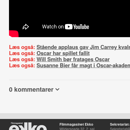
Læs også:
Stående applaus gav Jim Carrey kva
Læs også:
Oscar har spillet fallit
Læs også:
Will Smith bør fratages Oscar
Læs også:
Susanne Bier får magt i Oscar-akade
0 kommentarer
Filmmagasinet Ekko
Sekretariat:
Wildersgade 32, 2. sal
Sekretariat@