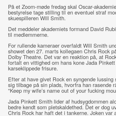
På et Zoom-møde fredag skal Oscar-akademie
bestyrelse tage stilling til en eventuel straf mo
skuespilleren Will Smith.
Det meddeler akademiets formand David Rubin
til medlemmerne.
For rullende kameraer overfaldt Will Smith un
showet den 27. marts kollegaen Chris Rock på
Dolby Theatre. Det var en reaktion på, at Roc
fortalt en vittighed om hans kone Jada Pinket
karseklippede frisure.
Efter at have givet Rock en syngende lussing 
sig tilbage på sin plads, hvorfra han rasende r
”Keep my wife’s name out of your fucking mou
Jada
Pinkett Smith
lider af hudsygdommen alo
bedre kendt som pletskaldethed. Det er dog uv
Chris Rock har haft det i tankerne. Joken var a