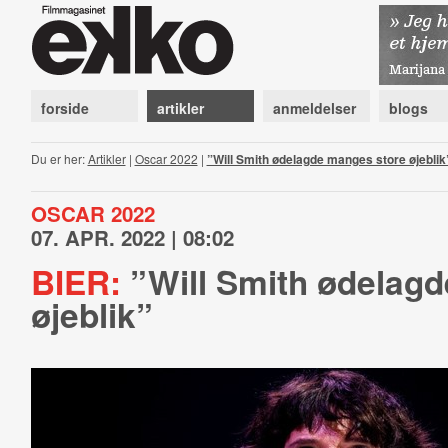
forside
artikler
anmeldelser
blogs
Du er her:
Artikler
|
Oscar 2022
|
”Will Smith ødelagde manges store øjeblik
OSCAR 2022
07. APR. 2022 | 08:02
BIER:
”Will Smith ødelag
øjeblik”