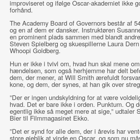
improviseret og ifølge Oscar-akademiet ikke 
forhånd.
The Academy Board of Governors består af 54 
og en af dem er dansker. Instruktøren Susanne
en prominent plads sammen med blandt andre
Steven Spielberg og skuespillerne Laura Dern
Whoopi Goldberg.
Hun er ikke i tvivl om, hvad hun skal mene om
hændelsen, som også herhjemme har delt befo
dem, der mener, at Will Smith ærefuldt forsva
kone, og dem, der synes, at han gik over stre
”Der er ingen undskyldning for at være voldeli
hvad. Det er bare ikke i orden. Punktum. Og d
egentlig ikke så meget mere at sige,” udtaler
Bier til Filmmagasinet Ekko.
”Det er synd for alle dem, der i årevis har vent
store øjeblik at vinde en Oscar, og som nu mås