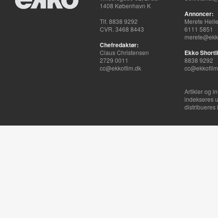
1408 København K
Annoncer:
Tlf. 8838 9292
Merete Hell
CVR. 3468 8443
6111 5851
merete@ekko
Chefredaktør:
Claus Christensen
Ekko Shortli
2729 0011
8838 9292
cc@ekkofilm.dk
cc@ekkofilm
Artikler og i
indekseres u
distribueres