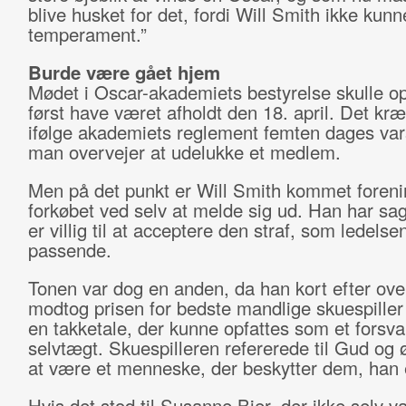
blive husket for det, fordi Will Smith ikke kunne
temperament.”
Burde være gået hjem
Mødet i Oscar-akademiets bestyrelse skulle op
først have været afholdt den 18. april. Det kr
ifølge akademiets reglement femten dages vars
man overvejer at udelukke et medlem.
Men på det punkt er Will Smith kommet foreni
forkøbet ved selv at melde sig ud. Han har sag
er villig til at acceptere den straf, som ledelse
passende.
Tonen var dog en anden, da han kort efter ove
modtog prisen for bedste mandlige skuespiller
en takketale, der kunne opfattes som et forsvar
selvtægt. Skuespilleren refererede til Gud og
at være et menneske, der beskytter dem, han 
Hvis det stod til Susanne Bier, der ikke selv va