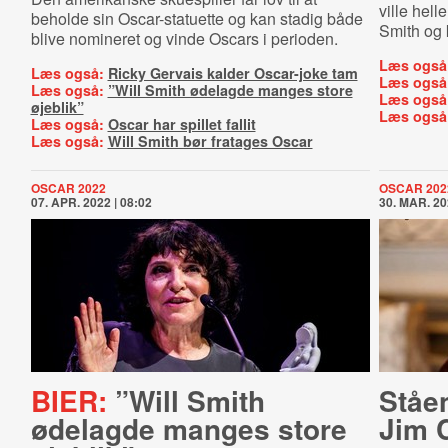
ville hel
beholde sin Oscar-statuette og kan stadig både
Smith og 
blive nomineret og vinde Oscars i perioden.
Læs også
Læs også:
Ricky Gervais kalder Oscar-joke tam
Læs også
Læs også:
”Will Smith ødelagde manges store
Læs også
øjeblik”
Læs også
Læs også:
Oscar har spillet fallit
Læs også:
Will Smith bør fratages Oscar
OSCAR 2022
OSCAR 202
07. APR. 2022 | 08:02
30. MAR. 20
BIER:
”Will Smith
Ståe
ødelagde manges store
Jim 