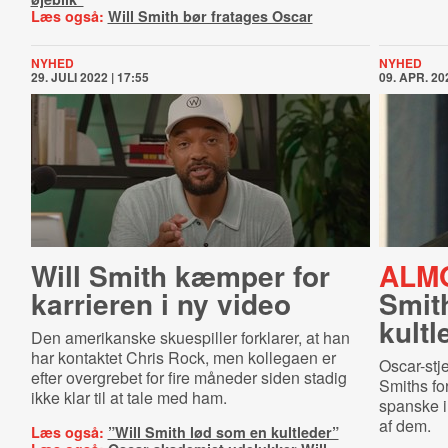
Læs også:
Will Smith bør fratages Oscar
NYHED
NYHED
29. JULI 2022 | 17:55
09. APR. 202
Will Smith kæmper for
ALM
karrieren i ny video
Smit
kultl
Den amerikanske skuespiller forklarer, at han
har kontaktet Chris Rock, men kollegaen er
Oscar-stje
efter overgrebet for fire måneder siden stadig
Smiths fo
ikke klar til at tale med ham.
spanske i
af dem.
Læs også:
”Will Smith lød som en kultleder”