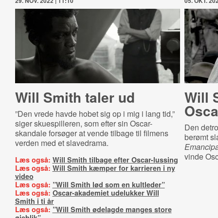
29. NOV. 2022 | 11:10
05. OKT. 202
Will Smith taler ud
Will 
Osca
”Den vrede havde hobet sig op i mig i lang tid,”
siger skuespilleren, som efter sin Oscar-
Den detro
skandale forsøger at vende tilbage til filmens
berømt sl
verden med et slavedrama.
Emancipa
vinde Osca
Læs også:
Will Smith tilbage efter Oscar-lussing
Læs også:
Will Smith kæmper for karrieren i ny
video
Læs også:
”Will Smith lød som en kultleder”
Læs også:
Oscar-akademiet udelukker Will
Smith i ti år
Læs også:
”Will Smith ødelagde manges store
øjeblik”