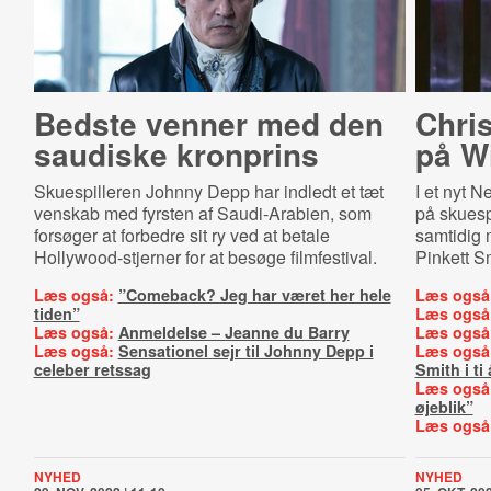
Bedste venner med den
Chris
saudiske kronprins
på Wi
Skuespilleren Johnny Depp har indledt et tæt
I et nyt 
venskab med fyrsten af Saudi-Arabien, som
på skuesp
forsøger at forbedre sit ry ved at betale
samtidig m
Hollywood-stjerner for at besøge filmfestival.
Pinkett S
Læs også:
”Comeback? Jeg har været her hele
Læs også
tiden”
Læs også
Læs også:
Anmeldelse – Jeanne du Barry
Læs også
Læs også:
Sensationel sejr til Johnny Depp i
Læs også
celeber retssag
Smith i ti 
Læs også
øjeblik”
Læs også
NYHED
NYHED