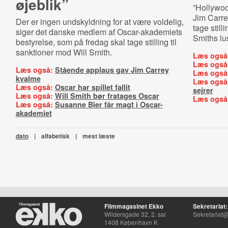
øjeblik”
”Hollywood
Jim Carre
Der er ingen undskyldning for at være voldelig,
tage still
siger det danske medlem af Oscar-akademiets
Smiths lu
bestyrelse, som på fredag skal tage stilling til
sanktioner mod Will Smith.
Læs også
Læs også
Læs også:
Stående applaus gav Jim Carrey
Læs også
kvalme
Læs også
Læs også:
Oscar har spillet fallit
sejrer
Læs også:
Will Smith bør fratages Oscar
Læs også
Læs også:
Susanne Bier får magt i Oscar-
akademiet
dato
|
alfabetisk
|
mest læste
Filmmagasinet Ekko
Sekretariat:
Wildersgade 32, 2. sal
Sekretariat@
1408 København K