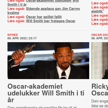
Læs også:
Oscar-akademiet udelukker Will
Læs også
Smith i ti år
Læs også
Læs også:
Stående applaus gav Jim Carrey
øjeblik”
kvalme
Læs også
Læs også:
Oscar har spillet fallit
Læs også
Læs også:
Will Smith bør fratages Oscar
Læs også
NYHED
OSCAR 202
08. APR. 2022 | 23:17
08. APR. 202
Oscar-​aka­de­mi­et
Rick
udelukker Will Smith i ti
Osca
år
Den engel
ikke se d
Den amerikanske skuespiller får lov til at