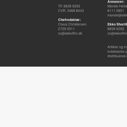
Annoncer:
Tlf. 8838 9292
Merete Hell
CVR. 3468 8443
6111 5851
merete@ekko
Chefredaktør:
Claus Christensen
Ekko Shortli
2729 0011
8838 9292
cc@ekkofilm.dk
cc@ekkofilm
Artikler og i
indekseres u
distribueres