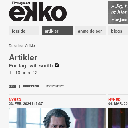
forside
artikler
anmeldelser
blogs
Du er her:
Artikler
Artikler
For tag: will smith
1 - 10 ud af 13
dato
|
alfabetisk
|
mest læste
NYHED
NYHED
23. FEB. 2024 | 15:37
06. MAR. 20