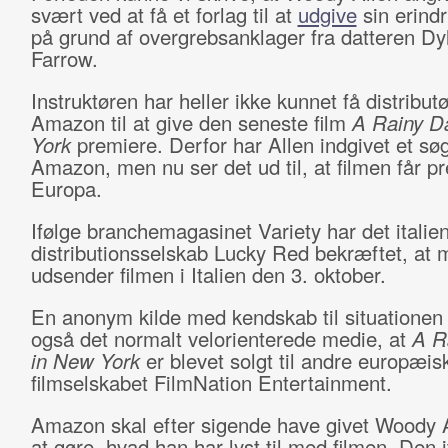
svært ved at få et forlag til at
udgive
sin erind
på grund af overgrebsanklager fra datteren Dy
Farrow.
Instruktøren har heller ikke kunnet få distribut
Amazon til at give den seneste film
A Rainy D
York
premiere. Derfor har Allen indgivet et s
Amazon, men nu ser det ud til, at filmen får pr
Europa.
Ifølge branchemagasinet Variety har det italie
distributionsselskab Lucky Red bekræftet, at 
udsender filmen i Italien den 3. oktober.
En anonym kilde med kendskab til situationen 
også det normalt velorienterede medie, at
A R
in New York
er blevet solgt til andre europæis
filmselskabet FilmNation Entertainment.
Amazon skal efter sigende have givet Woody Al
at gøre, hvad han har lyst til med filmen. Den 