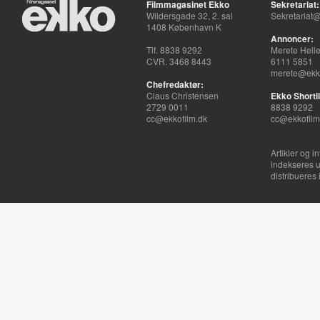
Filmmagasinet Ekko
Sekretariat:
Wildersgade 32, 2. sal
Sekretariat@
1408 København K
Annoncer:
Tlf. 8838 9292
Merete Hell
CVR. 3468 8443
6111 5851
merete@ekko
Chefredaktør:
Claus Christensen
Ekko Shortli
2729 0011
8838 9292
cc@ekkofilm.dk
cc@ekkofilm
Artikler og i
indekseres u
distribueres