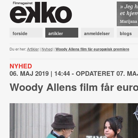
forside
artikler
anmeldelser
blogs
Du er her:
Artikler
|
Nyhed
|
Woody Allens film får europæisk premiere
NYHED
06. MAJ 2019 | 14:44 - OPDATERET 07. MAJ
Woody Allens film får eur