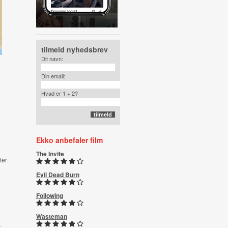
tilmeld nyhedsbrev
Dit navn:
Din email:
Hvad er 1 + 2?
Ekko anbefaler film
The Invite
ter
Evil Dead Burn
Following
Wasteman
r