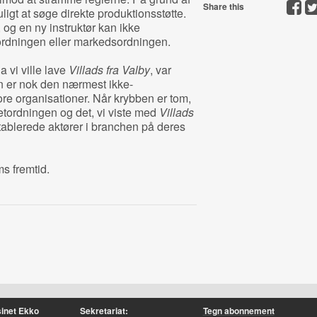
Share this
ligt at søge direkte produktionsstøtte.
 og en ny instruktør kan ikke
rdningen eller markedsordningen.
a vi ville lave
Villads fra Valby
, var
en er nok den nærmest ikke-
re organisationer. Når krybben er tom,
tordningen og det, vi viste med
Villads
e etablerede aktører i branchen på deres
ms fremtid.
inet Ekko
Sekretariat:
Tegn abonnement