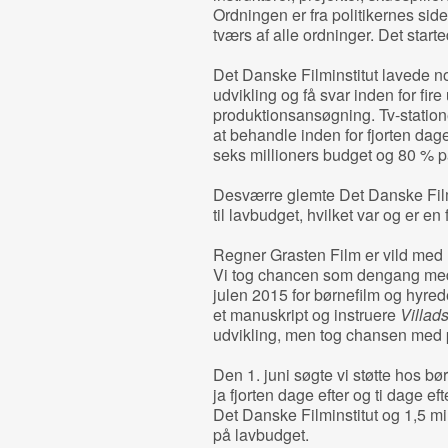
Ordningen er fra politikernes si
tværs af alle ordninger. Det starte
Det Danske Filminstitut lavede n
udvikling og få svar inden for fire
produktionsansøgning. Tv-statio
at behandle inden for fjorten dage
seks millioners budget og 80 % på
Desværre glemte Det Danske Film
til lavbudget, hvilket var og er en fa
Regner Grasten Film er vild med n
Vi tog chancen som dengang m
julen 2015 for børnefilm og hyrede 
et manuskript og instruere
Villads
udvikling, men tog chansen med 
Den 1. juni søgte vi støtte hos b
ja fjorten dage efter og ti dage efte
Det Danske Filminstitut og 1,5 m
på lavbudget.