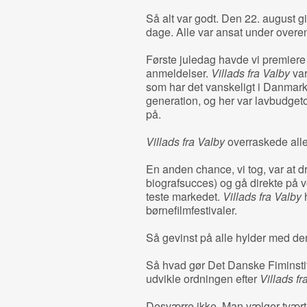
Så alt var godt. Den 22. august gi
dage. Alle var ansat under over
Første juledag havde vi premiere o
anmeldelser.
Villads fra Valby
var
som har det vanskeligt i Danmark
generation, og her var lavbudgeto
på.
Villads fra Valby
overraskede alle 
En anden chance, vi tog, var at d
biografsucces) og gå direkte på v
teste markedet.
Villads fra Valby
h
børnefilmfestivaler.
Så gevinst på alle hylder med de
Så hvad gør Det Danske Fiminsti
udvikle ordningen efter
Villads fr
Desværre ikke. Man vælger tvært