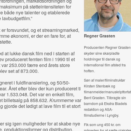
entordningen, markedsordningen og
maksimum på støtteintensiteten for
ve både nye talenter og etablerede
 lavbudgetfilm.”
r forsvundet, og et streamingmarked,
mme økonomi, er der en fare for, at
Regner Grasten
støtte.
Producenten Regner Grasten
ed at lukke dansk film ned i starten af
skyder sine skarpladte
v produceret femten film i 1990 til et
holdninger til dansk og
t var 253.000 færre end årets store
international film afsted fra
blev set af 873.000.
hoften.
Søn af maler/filminstruktør
gneret i fuldfinansiering, og 50/50-
Kirsten Stenbæk og
r. Året efter blev der kun produceret ti
filmanmelder/manuskriptforfat
var 1.533.048. Det var en enkelt film,
Bent Grasten. Tilbragte sin
t billetsalg på 858.632.
Krummerne
var
barndom på Ekstra Bladets
gjorde det lødigt at lave film til et stort
redaktion og ASA-
filmstudierne i Lyngby.
r sig igen muligheder for at skabe nye
Fik som ung 450 kr. om
re, produktionsformer og distribution.
måneden for at sætte plakate