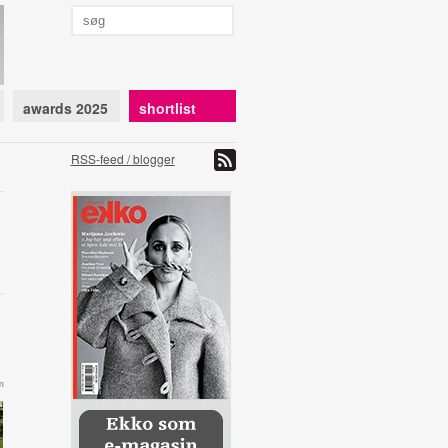
awards 2025
shortlist
RSS-feed / blogger
m