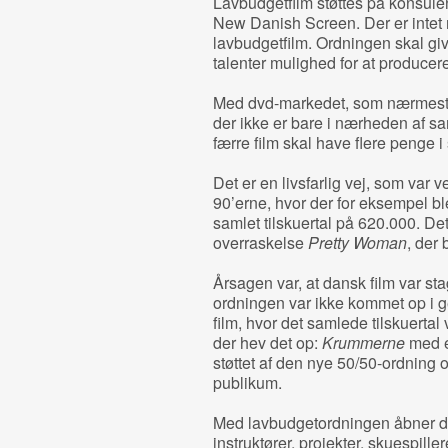
Lavbudgetfilm støttes på konsul
New Danish Screen. Der er intet 
lavbudgetfilm. Ordningen skal gi
talenter mulighed for at producere
Med dvd-markedet, som nærmest e
der ikke er bare i nærheden af sa
færre film skal have flere penge i 
Det er en livsfarlig vej, som var v
90’erne, hvor der for eksempel ble
samlet tilskuertal på 620.000. De
overraskelse
Pretty Woman
, der 
Årsagen var, at dansk film var sta
ordningen var ikke kommet op i gea
film, hvor det samlede tilskuertal 
der hev det op:
Krummerne
med e
støttet af den nye 50/50-ordning og 
publikum.
Med lavbudgetordningen åbner de
instruktører, projekter, skuespille