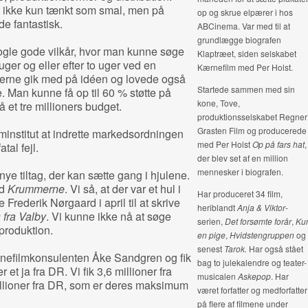
de ikke kun tænkt som smal, men på
op og skrue elpærer i hos
de fantastisk.
ABCinema. Var med til at
grundlægge biografen
ogle gode vilkår, hvor man kunne søge
Klaptræet, siden selskabet
 uger og eller efter to uger ved en
Kærnefilm med Per Holst.
nerne gik med på idéen og lovede også
Startede sammen med sin
. Man kunne få op til 60 % støtte på
kone, Tove,
 et tre millioners budget.
produktionsselskabet Regner
Grasten Film og producerede
institut at indrette markedsordningen
med Per Holst
Op på fars hat
,
tal fejl.
der blev set af en million
mennesker i biografen.
ye tiltag, der kan sætte gang i hjulene.
ed
Krummerne
. Vi så, at der var et hul i
Har produceret 34 film,
Frederik Nørgaard i april til at skrive
heriblandt
Anja & Viktor
-
 fra Valby
. Vi kunne ikke nå at søge
serien,
Det forsømte forår
,
Ku
produktion.
en pige
,
Hvidstengruppen
og
senest
Tarok.
Har også stået
ørnefilmkonsulenten Åke Sandgren og fik
bag to julekalendre og teater-
r et ja fra DR. Vi fik 3,6 millioner fra
musicalen
Askepop
.
Har
illioner fra DR, som er deres maksimum
været forfatter og medforfatter
på flere af filmene under