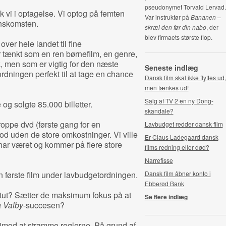
pseudonymet Torvald Lervad.
k vi i optagelse. Vi optog på femten
Var instruktør på
Bananen –
enskomsten.
skræl den før din nabo
, der
blev firmaets største flop.
ver hele landet til fine
 tænkt som en ren børnefilm, en genre,
, men som er vigtig for den næste
Seneste indlæg
rdningen perfekt til at tage en chance
Dansk film skal ikke flyttes ud,
men tænkes ud!
Salg af TV 2 en ny Dong-
og solgte 85.000 billetter.
skandale?
roppe dvd (første gang for en
Lavbudget redder dansk film
od uden de store omkostninger. Vi ville
Er Claus Ladegaard dansk
ar været og kommer på flere store
films redning eller død?
Narrefisse
n første film under lavbudgetordningen.
Dansk film åbner konto i
Ebberød Bank
tut? Sætter de maksimum fokus på at
Se flere indlæg
a Valby
-succesen?
imod at stramme reglerne. På grund af