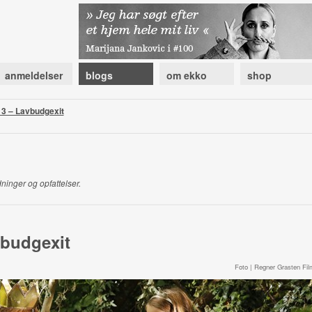
anmeldelser
blogs
om ekko
shop
3 – Lavbudgexit
ninger og opfattelser.
budgexit
Foto | Regner Grasten Fil