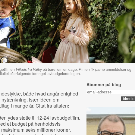
getfilmen
Villads fra Valby
på bare femten dage. Filmen fik pæne anmeldelser og
stituttet efterfølgende forringet lavbudgetordningen.
Abonner på blog
endestykke, både hvad angår enighed
 i nytænkning. Især idéen om
iltag i mange år. Citat fra aftalen
:
en ydes støtte til 12-24 lavbudgetfilm.
 med et budget på henholdsvis
 maksimum seks millioner kroner.