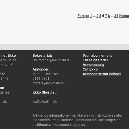
Forrige
1
...
4
5
6
7
8
...
34
Næst
inet Ekko
Sekretariat:
Tegn abonnement
 32, 2. sal
Sekretariat@ekkofilm.dk
Løssalgssteder
nhavn K
Annoncesalg
Annoncer:
Om Ekko
292
Merete Hellerøe
Annoncørbetalt indhold
 8443
6111 5851
merete@ekkofilm.dk
tør:
stensen
Ekko Shortlist:
8838 9292
m.dk
cc@ekkofilm.dk
Artikler og informationer må ikke elektronisk kopieres eller
indekseres uden tilladelse. Materialet må ikke bruges og
distribueres i kommercielt øjemed.