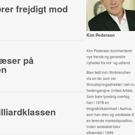
ører frejdigt mod
Kim Pedersen
Kim Pedersen kommenterer
blæser på
nye trends og generelle
nyheder fra ind- og udland.
en
Blev født ind i filmbranchen
via en far, som var
filmudlejningsdirektør i det nu
hedengangne United Artists.
Som bare tyveårig overtog
han i 1978 en
illiardklassen
biografvirksomhed i Aarhus,
som han drev og udviklede til
en førende markedsposition,
inden selskabet blev
afhændet i 1999.