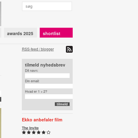
awards 2025
shortlist
RSS-feed / blogger
tilmeld nyhedsbrev
Dit navn:
Din email:
Hvad er 1 + 2?
Ekko anbefaler film
The Invite