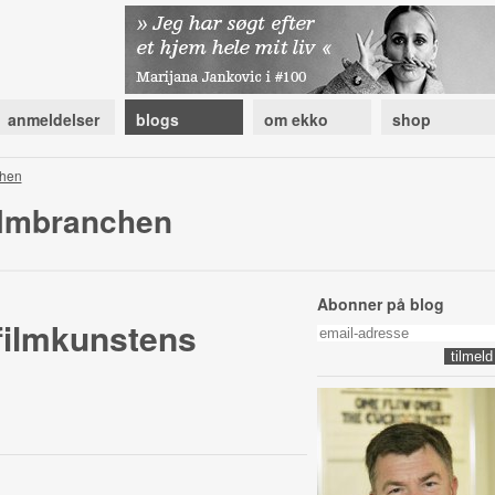
anmeldelser
blogs
om ekko
shop
chen
ilmbranchen
Abonner på blog
 filmkunstens