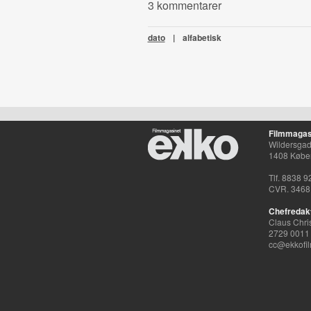
3 kommentarer
dato
|
alfabetisk
Filmmagas
Wildersgade
1408 Købe
Tlf. 8838 9
CVR. 3468
Chefredak
Claus Chri
2729 0011
cc@ekkofil