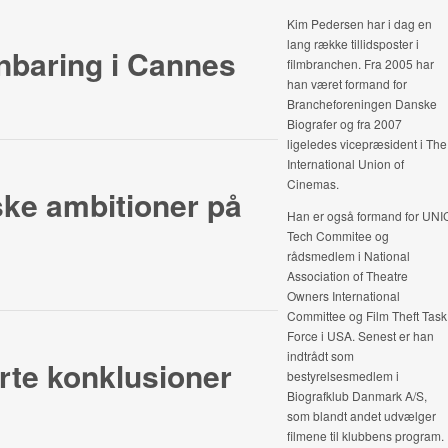
Kim Pedersen har i dag en
lang række tillidsposter i
baring i Cannes
filmbranchen. Fra 2005 har
han været formand for
Brancheforeningen Danske
Biografer og fra 2007
ligeledes vicepræsident i The
International Union of
Cinemas.
iske ambitioner på
Han er også formand for UNI
Tech Commitee og
rådsmedlem i National
Association of Theatre
Owners International
Committee og Film Theft Task
Force i USA. Senest er han
indtrådt som
erte konklusioner
bestyrelsesmedlem i
Biografklub Danmark A/S,
som blandt andet udvælger
filmene til klubbens program.