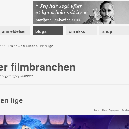
anmeldelser
blogs
om ekko
shop
chen
|
Pixar – en succes uden lige
er filmbranchen
ninger og opfattelser.
en lige
Foto | Pixar Animation Studio