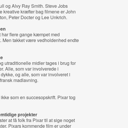
ll og Alvy Ray Smith. Steve Jobs
De kreative kræfter bag filmene er John
ton, Peter Docter og Lee Unkrich.
nen
t har flere gange kæmpet med
t. Men takket være vedholdenhed endte
ge
g utraditionelle midler tages i brug for
r. Alle, som var involverede i
 dykke, og alle, som var involveret i
e fransk madlavning.
ikke som en succesopskrift. Pixar tog
mtidige projekter
er at få folk fra Pixar til at sige noget
kter. Pixars kommende film er under