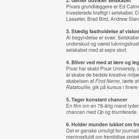
2. Genier udvikler selskabet
Pixars grundlæggere er Ed Catmu
investerede kraftigt i selskabet. 
Lasseter, Brad Bird, Andrew Stan
3. Stædig fastholdelse af visio
Al begyndelse er svær. Selskabe
underskud og været lukningstrue
selskabet med at sejre stort.
4. Bliver ved med at lære og le
Pixar har skabt Pixar University, o
at skabe de bedste kreative miljøe
skabelsen af
Find Nemo,
lærte at
Ratatouille,
gik på kursus i finer
5.
Tager konstant chancer
En film om en 78-årig mand lyder 
chancen med
Op
og triumferede.
6. Holder munden lukket om fre
Det er ganske umuligt for journalist
meningsfuldt om fremtidige proje