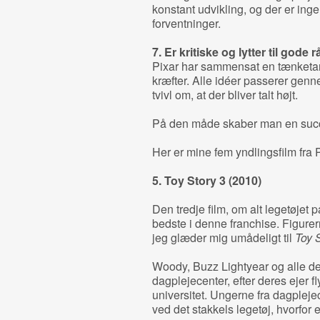
konstant udvikling, og der er inge
forventninger.
7. Er kritiske og lytter til gode r
Pixar har sammensat en tænketa
kræfter. Alle idéer passerer gen
tvivl om, at der bliver talt højt.
På den måde skaber man en succ
Her er mine fem yndlingsfilm fra 
5. Toy Story 3 (2010)
Den tredje film, om alt legetøjet
bedste i denne franchise. Figurer
jeg glæder mig umådeligt til
Toy S
Woody, Buzz Lightyear og alle de a
dagplejecenter, efter deres ejer f
universitet. Ungerne fra dagplej
ved det stakkels legetøj, hvorfor 