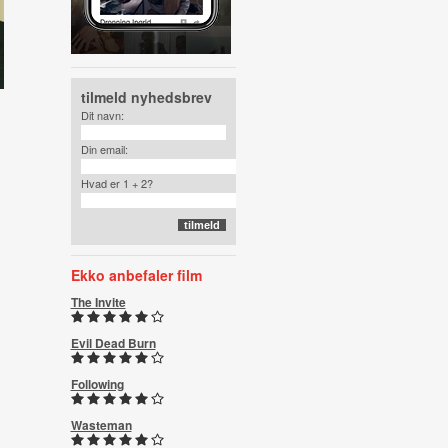
tilmeld nyhedsbrev
Dit navn:
Din email:
Hvad er 1 + 2?
Ekko anbefaler film
The Invite
Evil Dead Burn
Following
Wasteman