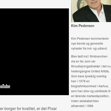
Kim Pedersen
Kim Pedersen kommenterer
nye trends og generelle
nyheder fra ind- og udland.
Blev født ind i filmbranchen
via en far, som var
filmudlejningsdirektør i det nu
hedengangne United Artists.
Som bare tyveårig overtog
han i 1978 en
biografvirksomhed i Aarhus,
som han drev og udviklede til
en førende markedsposition,
inden selskabet blev
afhændet i 1999.
r borger for kvalitet, er det Pixar