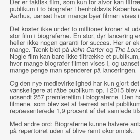
Der er faktisk film, som kun for alvor kan tiltr
publikum i to biografer i henholdsvis Københa
Aarhus, uanset hvor mange byer filmen vises i
Det koster ikke under to millioner kroner at u
stor film i biograferne. En stor, dyr lancering e
heller ikke nogen garanti for succes. Her er 
mange. Tænk blot på
John Carter
og
The Lon
Nogle film kan bare ikke tiltrække et publikum
hvor mange biografer filmen vises i, og uanset
mange penge man spenderer på lanceringen.
Og den nye medievirkelighed har kun gjort de
vanskeligere at råbe publikum op. I 2015 blev 
udsendt 257 premierefilm i biograferne. Den ha
filmene, som blev set af færrest antal publiku
repræsenterede 1,9 procent af det samlede til
Med andre ord: Biograferne kunne halvere antal
på repertoiret uden af blive ramt økonomisk.