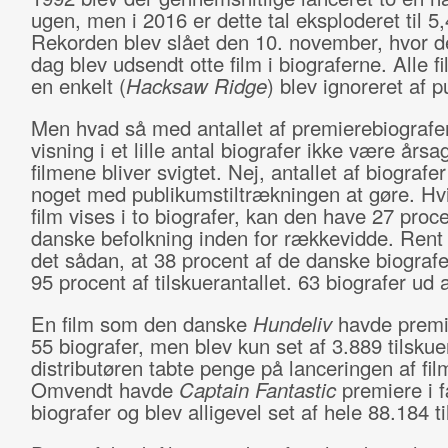
ugen, men i 2016 er dette tal eksploderet til 5,
Rekorden blev slået den 10. november, hvor d
dag blev udsendt otte film i biograferne. Alle 
en enkelt (
Hacksaw Ridge
) blev ignoreret af 
Men hvad så med antallet af premierebiografe
visning i et lille antal biografer ikke være årsag
filmene bliver svigtet. Nej, antallet af biografer
noget med publikumstiltrækningen at gøre. Hvi
film vises i to biografer, kan den have 27 proc
danske befolkning inden for rækkevidde. Rent 
det sådan, at 38 procent af de danske biografer
95 procent af tilskuerantallet. 63 biografer ud 
En film som den danske
Hundeliv
havde premie
55 biografer, men blev kun set af 3.889 tilskue
distributøren tabte penge på lanceringen af fil
Omvendt havde
Captain Fantastic
premiere i 
biografer og blev alligevel set af hele 88.184 t