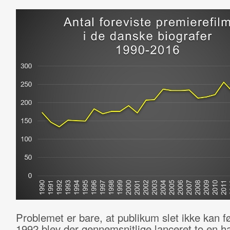
Problemet er bare, at publikum slet ikke kan f
1992 blev der gennemsnitlige lanceret to en ha