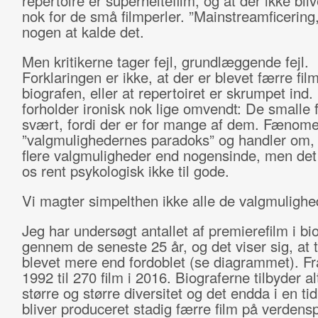
repertoire er superheltefilm, og at der ikke bliv
nok for de små filmperler. ”Mainstreamficering
nogen at kalde det.
Men kritikerne tager fejl, grundlæggende fejl.
Forklaringen er ikke, at der er blevet færre film
biografen, eller at repertoiret er skrumpet ind.
forholder ironisk nok lige omvendt: De smalle f
svært, fordi der er for mange af dem. Fænome
”valgmulighedernes paradoks” og handler om, a
flere valgmuligheder end nogensinde, men de
os rent psykologisk ikke til gode.
Vi magter simpelthen ikke alle de valgmulighe
Jeg har undersøgt antallet af premierefilm i bi
gennem de seneste 25 år, og det viser sig, at t
blevet mere end fordoblet (se diagrammet). Fra
1992 til 270 film i 2016. Biograferne tilbyder a
større og større diversitet og det endda i en tid
bliver produceret stadig færre film på verdensp