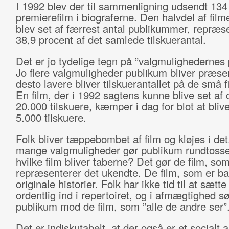
I 1992 blev der til sammenligning udsendt 134
premierefilm i biograferne. Den halvdel af fil
blev set af færrest antal publikummer, repræs
38,9 procent af det samlede tilskuerantal.
Det er jo tydelige tegn på ”valgmulighedernes
Jo flere valgmuligheder publikum bliver præsen
desto lavere bliver tilskuerantallet på de små f
En film, der i 1992 sagtens kunne blive set af 
20.000 tilskuere, kæmper i dag for blot at blive
5.000 tilskuere.
Folk bliver tæppebombet af film og kløjes i det
mange valgmuligheder gør publikum rundtoss
hvilke film bliver taberne? Det gør de film, so
repræsenterer det ukendte. De film, som er ba
originale historier. Folk har ikke tid til at sætte
ordentlig ind i repertoiret, og i afmægtighed s
publikum mod de film, som ”alle de andre ser”
Det er indiskutabelt, at der også er et socialt 