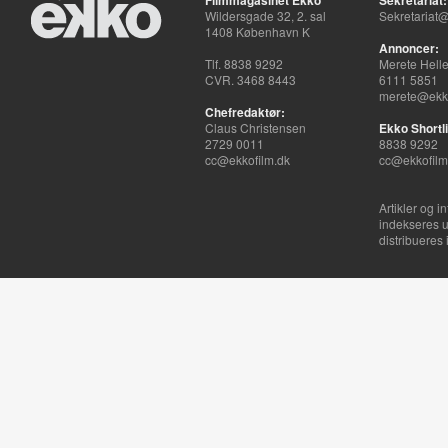
Filmmagasinet Ekko
Sekretariat:
Wildersgade 32, 2. sal
Sekretariat@
1408 København K
Annoncer:
Tlf. 8838 9292
Merete Hell
CVR. 3468 8443
6111 5851
merete@ekko
Chefredaktør:
Claus Christensen
Ekko Shortli
2729 0011
8838 9292
cc@ekkofilm.dk
cc@ekkofilm
Artikler og i
indekseres u
distribueres