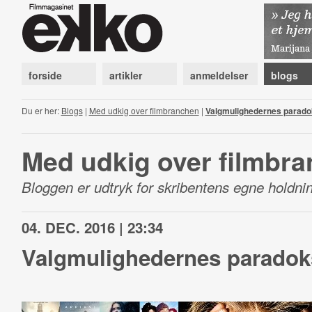
forside
artikler
anmeldelser
blogs
Du er her:
Blogs
|
Med udkig over filmbranchen
|
Valgmulighedernes parado
Med udkig over filmbr
Bloggen er udtryk for skribentens egne holdnin
04. DEC. 2016 | 23:34
Valgmulighedernes paradok