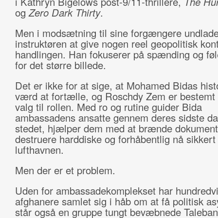
i Kathryn Bigelows post-9/11-thrillere,
The Hur
og
Zero Dark Thirty
.
Men i modsætning til sine forgængere undlade
instruktøren at give nogen reel geopolitisk kont
handlingen. Han fokuserer på spænding og føl
for det større billede.
Det er ikke for at sige, at Mohamed Bidas histo
værd at fortælle, og Roschdy Zem er bestemt 
valg til rollen. Med ro og rutine guider Bida
ambassadens ansatte gennem deres sidste da
stedet, hjælper dem med at brænde dokument
destruere harddiske og forhåbentlig nå sikkert 
lufthavnen.
Men der er et problem.
Uden for ambassadekomplekset har hundredvi
afghanere samlet sig i håb om at få politisk as
står også en gruppe tungt bevæbnede Taleban