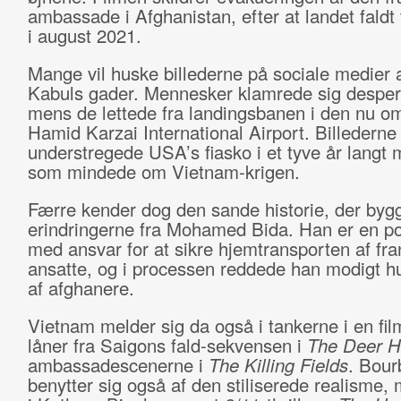
ambassade i Afghanistan, efter at landet faldt 
i august 2021.
Mange vil huske billederne på sociale medier a
Kabuls gader. Mennesker klamrede sig desperat 
mens de lettede fra landingsbanen i den nu o
Hamid Karzai International Airport. Billederne
understregede USA’s fiasko i et tyve år langt 
som mindede om Vietnam-krigen.
Færre kender dog den sande historie, der byg
erindringerne fra Mohamed Bida. Han er en pol
med ansvar for at sikre hjemtransporten af fr
ansatte, og i processen reddede han modigt h
af afghanere.
Vietnam melder sig da også i tankerne i en fil
låner fra Saigons fald-sekvensen i
The Deer H
ambassadescenerne i
The Killing Fields
. Bour
benytter sig også af den stiliserede realisme, 