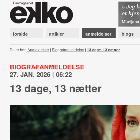
forside
artikler
anmeldelser
blogs
Du er her:
Anmeldelser
|
Biografanmeldelse
|
13 dage, 13 nætter
BIOGRAFANMELDELSE
27. JAN. 2026 | 06:22
13 dage, 13 nætter