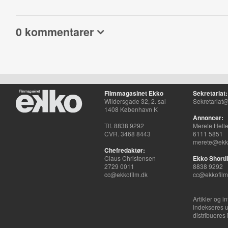
0 kommentarer
Filmmagasinet Ekko
Sekretariat:
Wildersgade 32, 2. sal
Sekretariat@
1408 København K
Annoncer:
Tlf. 8838 9292
Merete Hell
CVR. 3468 8443
6111 5851
merete@ekko
Chefredaktør:
Claus Christensen
Ekko Shortli
2729 0011
8838 9292
cc@ekkofilm.dk
cc@ekkofilm
Artikler og i
indekseres u
distribueres