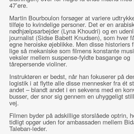
47’ere.
Martin Bourboulon forsøger at variere udtrykke
tilføje to kvindelige personer. Det er en arabis
nødhjælpsarbejder (Lyna Khoudri) og en uden
journalist (Sidse Babett Knudsen), som hver f
egne heroiske øjeblikke. Men disse historiers f
lige så mekaniske som filmens konstante musi
veksler mellem suspense-fyldte basgange og
tårepersende violiner.
Instruktøren er bedst, når han fokuserer på de
logistik i at flytte alle disse mennesker fra ét st
andet – blandt andet i en sekvens med en konv
busser, der snor sig gennem en uhyggeligt still
vej.
Filmen byder på adskillige storslåede optrin, h
tidligt opgør uden for ambassaden mellem Bid
Taleban-leder.