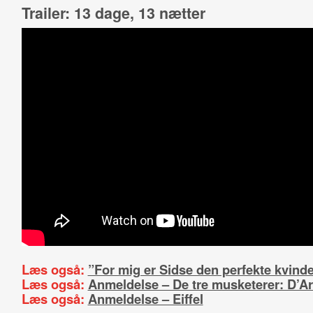
Trailer: 13 dage, 13 nætter
Læs også:
”For mig er Sidse den perfekte kvind
Læs også:
Anmeldelse – De tre musketerer: D’A
Læs også:
Anmeldelse – Eiffel