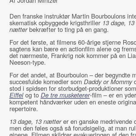
Af Jordan Mintzer
Den franske instruktør Martin Bourboulons in
skematisk opbyggede krigsthriller
13 dage, 13
nætter
bekræfter to ting på en gang.
For det første, at filmens 60-årige stjerne Ro
sagtens kan bære en actionfilm alene og frem
det nærmeste, Frankrig nok kommer på en Li
Neeson-type.
For det andet, at Bourboulon – der begyndte 
succesfulde komedier som
Daddy or Mommy
o
stod i spidsen for storbudget-produktioner som
Eiffel
og to
De tre musketerer
-film – er en yder
kompetent håndværker uden en eneste original 
repertoire.
13 dage, 13 nætter
er en ganske medrivende o
men den føles også så forudsigelig, at man ru
øjnene. Filmen skildrer evakueringen af den f