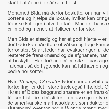
klar til at åbne ild når som helst.
Mohamed Bida må derfor beslutte, om han vil
portene og hjælpe de lokale, hvilket kan bring
franske kolleger i alvorlig fare. Mange i hans 
er imod og mener, at risikoen er for stor.
Men Bida er stædig og har et godt hjerte – en
der både kan håndtere et våben og tage kam
terrorister. Snart leder han evakueringen af de
resterende franskmænd og de afghanere, han 
at beskytte. Han forhandler en sikker passag
Taleban, så de flygtende kan nå lufthavnen og
bedre horisonter.
Hvis
13 dage, 13 nætter
lyder som en white sa
fortælling, er det i store træk også tilfældet.
i kraft af Bidas baggrund snarere er en fransk/
frelser-historie, der stiller en masse gode fyre
de amerikanske marinesoldater, som dukker 
slutningen) over for nogle få onde mænd med