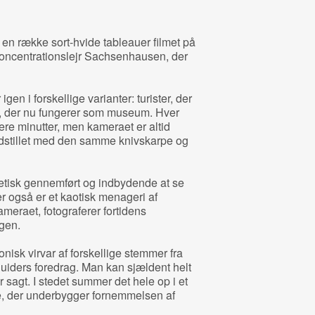
f en række sort-hvide tableauer filmet på
e koncentrationslejr Sachsenhausen, der
gen i forskellige varianter: turister, der
en, der nu fungerer som museum. Hver
ere minutter, men kameraet er altid
indstillet med den samme knivskarpe og
tetisk gennemført og indbydende at se
 også er et kaotisk menageri af
meraet, fotograferer fortidens
ggen.
nisk virvar af forskellige stemmer fra
uiders foredrag. Man kan sjældent helt
r sagt. I stedet summer det hele op i et
de, der underbygger fornemmelsen af