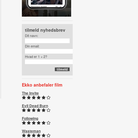
tilmeld nyhedsbrev
Dit navn:
Din email:
Hvad er 1 + 2?
Ekko anbefaler film
The Invite
Evil Dead Burn
Following
Wasteman