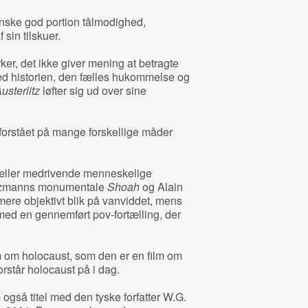
ske god portion tålmodighed,
sin tilskuer.
ker, det ikke giver mening at betragte
 med historien, den fælles hukommelse og
usterlitz
løfter sig ud over sine
 forstået på mange forskellige måder
æller medrivende menneskelige
nzmanns monumentale
Shoah
og Alain
mere objektivt blik på vanviddet, mens
ed en gennemført pov-fortælling, der
m om holocaust, som den er en film om
orstår holocaust på i dag.
 også titel med den tyske forfatter W.G.