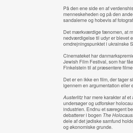
På den ene side en af verdenshist
menneskeheden og på den anden 
sandalerne og hobevis af fotog
Det mærkværdige fænomen, at men
nedværdigelse til udyr er blevet e
omdrejningspunktet i ukrainske 
Cinemateket har danmarkspremi
Jewish Film Festival, som har fåe
Finkelstein til at præsentere filme
Det er en ikke en film, der tager 
igennem en argumentation eller e
Austerlitz
har mere karakter af et 
undersøger og udforsker holocaus
industrien. Endnu et særegent b
debatterer i bogen
The Holocaust
dele af det jødiske samfund holder
og økonomiske grunde.