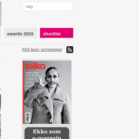
awards 2025
shortlist
RSS-feed / anmeldelser
m