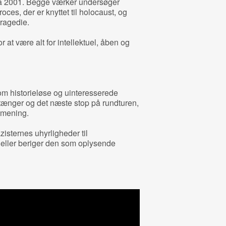
a 2001. Begge værker undersøger
oces, der er knyttet til holocaust, og
tragedie.
or at være alt for intellektuel, åben og
som historieløse og uinteresserede
stænger og det næste stop på rundturen,
 mening.
isternes uhyrligheder til
 eller beriger den som oplysende