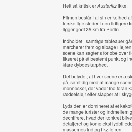
Helt så kritisk er
Austerlitz
ikke.
Filmen består i al sin enkelhed a
forskellige steder i den tidliger
ligger godt 35 km fra Berlin.
Indholdet i samtlige tableauer går i
marcherer frem og tilbage i lejr
scene kan sagtens forløbe over fl
fikseret på ét bestemt punkt og 
klare dybdeskarphed.
Det betyder, at hver scene er æs
på, samtidig med at mange scener
mennesker, der vader ind foran ka
rædselslejr eller slapper af i sky
Lydsiden er domineret af et kakofo
de mange turister og indmellem g
dechifrere, hvad der konkret blive
detaljeret og komplekst lydbille
massernes indtog i kz-lejren.