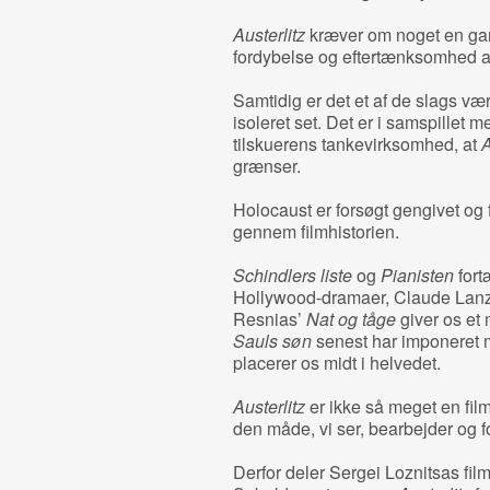
Austerlitz
kræver om noget en gan
fordybelse og eftertænksomhed af 
Samtidig er det et af de slags vær
isoleret set. Det er i samspillet
tilskuerens tankevirksomhed, at
A
grænser.
Holocaust er forsøgt gengivet og
gennem filmhistorien.
Schindlers liste
og
Pianisten
fort
Hollywood-dramaer, Claude La
Resnias’
Nat og tåge
giver os et 
Sauls søn
senest har imponeret m
placerer os midt i helvedet.
Austerlitz
er ikke så meget en fil
den måde, vi ser, bearbejder og f
Derfor deler Sergei Loznitsas film