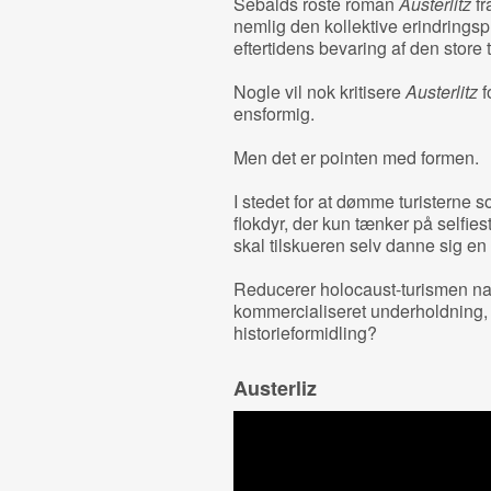
Sebalds roste roman
Austerlitz
fr
nemlig den kollektive erindringspr
eftertidens bevaring af den store 
Nogle vil nok kritisere
Austerlitz
f
ensformig.
Men det er pointen med formen.
I stedet for at dømme turisterne 
flokdyr, der kun tænker på selfie
skal tilskueren selv danne sig en
Reducerer holocaust-turismen naz
kommercialiseret underholdning,
historieformidling?
Austerliz