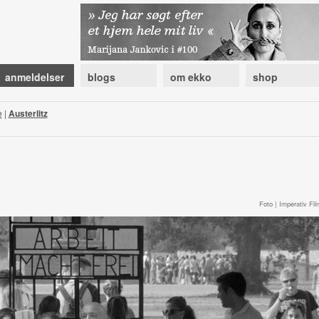
anmeldelser
blogs
om ekko
shop
e
|
Austerlitz
Foto | Imperativ Fil