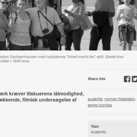
kz-lejren Sachsenhausen med nazisternes ”Arbeit macht frei”-skilt. Stedet blev
nister i 1940’erne.
Share this
rk kræver tilskuerens tålmodighed,
kkende, filmisk undersøgelse af
austerlitz
,
norman finkelstein
,
sergei loznitsa
Titel:
Austerlitz