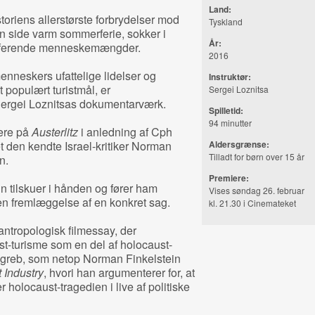
Land:
oriens allerstørste forbrydelser mod
Tyskland
side varm sommerferie, sokker i
År:
raferende menneskemængder.
2016
neskers ufattelige lidelser og
Instruktør:
t populært turistmål, er
Sergei Loznitsa
Sergei Loznitsas dokumentarværk.
Spilletid:
94 minutter
ere på
Austerlitz
i anledning af Cph
t den kendte Israel-kritiker Norman
Aldersgrænse:
Tilladt for børn over 15 år
n.
Premiere:
sin tilskuer i hånden og fører ham
Vises søndag 26. februar
n fremlæggelse af en konkret sag.
kl. 21.30 i Cinemateket
antropologisk filmessay, der
t-turisme som en del af holocaust-
egreb, som netop Norman Finkelstein
 Industry
, hvori han argumenterer for, at
 holocaust-tragedien i live af politiske