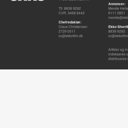
Annoncer:
Tlf. 8838 9292
Merete Hell
CVR. 3468 8443
6111 5851
merete@ekko
Chefredaktør:
Claus Christensen
Ekko Shortli
2729 0011
8838 9292
cc@ekkofilm.dk
cc@ekkofilm
Artikler og i
indekseres u
distribueres