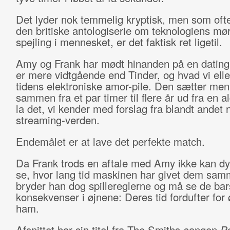
Det lyder nok temmelig kryptisk, men som oft
den britiske antologiserie om teknologiens mø
spejling i mennesket, er det faktisk ret ligetil.
Amy og Frank har mødt hinanden på en dating
er mere vidtgående end Tinder, og hvad vi elle
tidens elektroniske amor-pile. Den sætter me
sammen fra et par timer til flere år ud fra en a
la det, vi kender med forslag fra blandt andet 
streaming-verden.
Endemålet er at lave det perfekte match.
Da Frank trods en aftale med Amy ikke kan dy 
se, hvor lang tid maskinen har givet dem sam
bryder han dog spillereglerne og må se de ba
konsekvenser i øjnene: Deres tid fordufter for 
ham.
Afsnittet har sin titel fra The Smiths-sangen
P