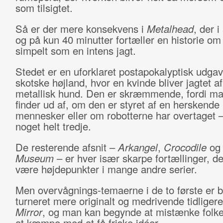
som tilsigtet.
Så er der mere konsekvens i
Metalhead
, der i
og på kun 40 minutter fortæller en historie om
simpelt som en intens jagt.
Stedet er en uforklaret postapokalyptisk udgav
skotske højland, hvor en kvinde bliver jagtet a
metallisk hund. Den er skræmmende, fordi ma
finder ud af, om den er styret af en herskende
mennesker eller om robotterne har overtaget –
noget helt tredje.
De resterende afsnit –
Arkangel
,
Crocodile
o
Museum
– er hver især skarpe fortællinger, de
være højdepunkter i mange andre serier.
Men overvågnings-temaerne i de to første er b
turneret mere originalt og medrivende tidligere
Mirror
, og man kan begynde at mistænke folke
at kæmpe med at få friske idéer.