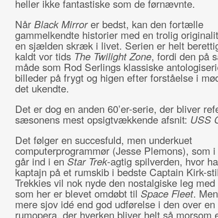
heller ikke fantastiske som de førnævnte.
Når
Black Mirror
er bedst, kan den fortælle
gammelkendte historier med en trolig originali
en sjælden skræk i livet. Serien er helt beretti
kaldt vor tids
The Twilight Zone
, fordi den på
måde som Rod Serlings klassiske antologiseri
billeder på frygt og higen efter forståelse i m
det ukendte.
Det er dog en anden 60’er-serie, der bliver refer
sæsonens mest opsigtvækkende afsnit:
USS Ca
Det følger en succesfuld, men underkuet
computerprogrammør (Jesse Plemons), som i si
går ind i en
Star Trek
-agtig spilverden, hvor ha
kaptajn på et rumskib i bedste Captain Kirk-sti
Trekkies vil nok nyde den nostalgiske leg med
som her er blevet omdøbt til
Space Fleet
. Men
mere sjov idé end god udførelse i den over en
rumopera, der hverken bliver helt så morsom e