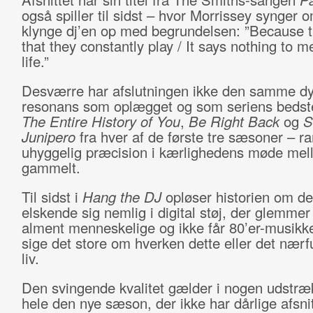
også spiller til sidst – hvor Morrissey synger o
klynge dj’en op med begrundelsen: ”Because 
that they constantly play / It says nothing to 
life.”
Desværre har afslutningen ikke den samme dy
resonans som oplægget og som seriens bedste
The Entire History of You
,
Be Right Back
og
S
Junipero
fra hver af de første tre sæsoner –
uhyggelig præcision i kærlighedens møde mel
gammelt.
Til sidst i
Hang the DJ
opløser historien om de
elskende sig nemlig i digital støj, der glemmer
alment menneskelige og ikke får 80’er-musikken
sige det store om hverken dette eller det nærfu
liv.
Den svingende kvalitet gælder i nogen udstræ
hele den nye sæson, der ikke har dårlige afsni