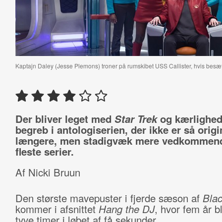
Kaptajn Daley (Jesse Plemons) troner på rumskibet USS Callister, hvis besæ
Der bliver leget med
Star Trek
og kærlighe
begreb i antologiserien, der ikke er så origi
længere, men stadigvæk mere vedkommend
fleste serier.
Af Nicki Bruun
Den største mavepuster i fjerde sæson af
Blac
kommer i afsnittet
Hang the DJ
, hvor fem år bli
tyve timer i løbet af få sekunder.