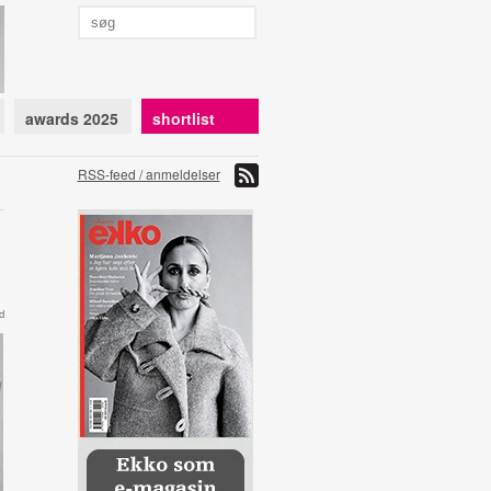
awards 2025
shortlist
RSS-feed / anmeldelser
d