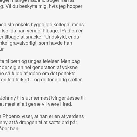
ryg. Vil du beskytte mig, hvis jeg hopper
 med sin onkels hyggelige kollega, mens
krise, da han vender tilbage. iPad’en er
er tilbage at snacke: ”Undskyld, er du
kel gravalvorligt, som havde han
ur.
tte til børn og unges følelser. Men bag
der sig en hel generation af voksne
ne så fulde af idéen om det perfekte
en fod forkert – og derfor aldrig sætter
 Johnny til slut nærmest tvinger Jesse til
t mest af alt gerne vil være i fred.
n Phoenix viser, at han er en af verdens
ny at få drengen til at sætte ord på:
råber han.