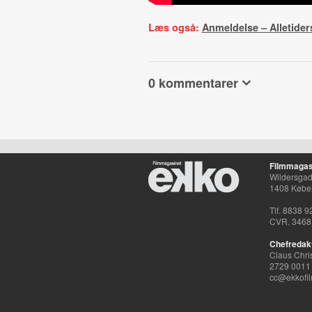
Læs også:
Anmeldelse – Alletider
0 kommentarer
Filmmagas
Wildersgade
1408 Købe
Tlf. 8838 9
CVR. 3468
Chefredak
Claus Chri
2729 0011
cc@ekkofil