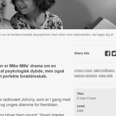
en af verdens bedste skuespillere med rollen som radioværten, der tager sig af
Share this
r er Mike Mills’ drama om en
 af psykologisk dybde, men også
c’mon c’mon
,
gaby hoffmann
,
et perfekte forældreskab.
joaquin phoenix
,
mike mills
Titel:
C’mon C’mon
e radiovært Johnny, som er i gang med
 og unges drømme for fremtiden.
Land:
USA
ns bliver børn spurgt: ”Hvad glæder