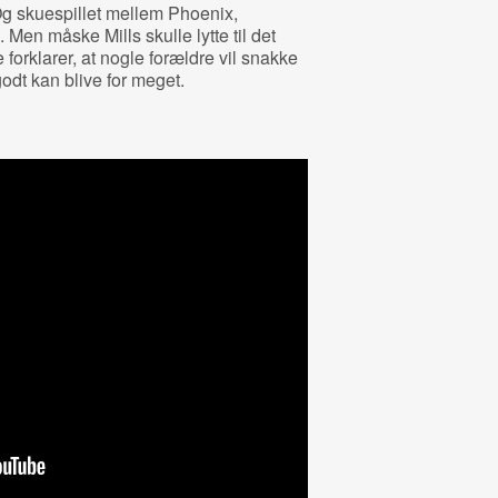
Og skuespillet mellem Phoenix,
p.
Men måske Mills skulle lytte til det
 forklarer, at nogle forældre vil snakke
godt kan blive for meget.