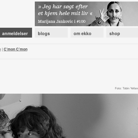
anmeldelser
blogs
om ekko
shop
e
|
C’mon C’mon
Foto: Tobin Yellan