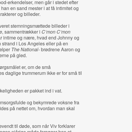
ood-erkendelser, men går i stedet efter
 han en sand mester i at få intimitet og
akterer og billeder
.
veret stemningsmættede billeder i
e
, sammentrækker i
C’mon C’mon
år intime og nære, hvad end Johnny og
 strand i Los Angeles eller på en
ælper
The National-
brødrene Aaron og
erne på gled.
pørgsmålet er, om de små
s daglige trummerum ikke er for små til
keligheden er pakket ind i vat.
omsorgsfulde og bekymrede voksne fra
uides på nettet om, hvordan man skal
vendt til døde, som når Viv forklarer
 egen niårige måde forsøger han at