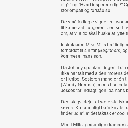
dig?” og ”Hvad inspirerer dig?” O
stor empati og forståelse.
De små indlagte vignetter, hvor au
til kameraet, fungerer i den sort-
om, at vi altid skal huske at lytte 
Instruktøren Mike Mills har tidlig
forholdet til sin far (
Beginners
) og
kommet til hans søn.
Da Johnny spontant ringer til si
ikke har talt med siden morens død
er i knibe. Søsteren mangler én ti
(Woody Norman), mens hun selv ta
Jesses far indlagt igen, da hans bi
Den slags plejer at være startsku
søvne. Kropumuligt barn knytter s
finder ud af, at det faktisk er cool
Men i Mills’ personlige dramaer s