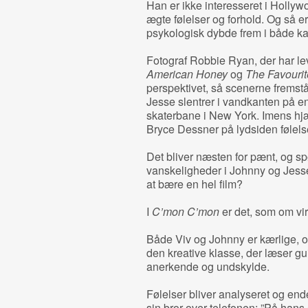
Han er ikke interesseret i Hollyw
ægte følelser og forhold. Og så er
psykologisk dybde frem i både kar
Fotograf Robbie Ryan, der har le
American Honey
og
The Favourit
perspektivet, så scenerne fremst
Jesse slentrer i vandkanten på en
skaterbane i New York. Imens hj
Bryce Dessner på lydsiden følels
Det bliver næsten for pænt, og s
vanskeligheder i Johnny og Jesse
at bære en hel film?
I
C’mon C’mon
er det, som om vir
Både Viv og Johnny er kærlige, 
den kreative klasse, der læser g
anerkende og undskylde.
Følelser bliver analyseret og ende
sin bror over telefonen: ”På hans