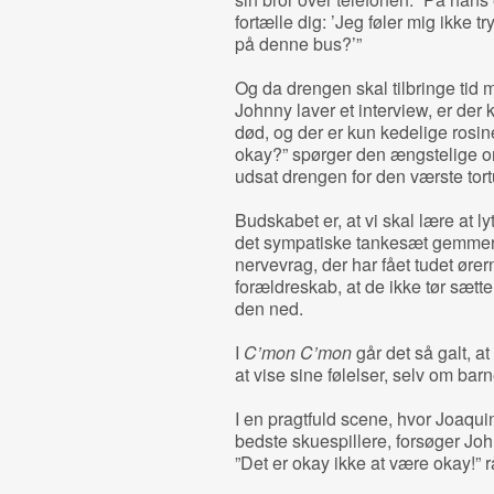
fortælle dig: ’Jeg føler mig ikke t
på denne bus?’”
Og da drengen skal tilbringe tid
Johnny laver et interview, er der 
død, og der er kun kedelige rosin
okay?” spørger den ængstelige on
udsat drengen for den værste tort
Budskabet er, at vi skal lære at ly
det sympatiske tankesæt gemmer 
nervevrag, der har fået tudet ører
forældreskab, at de ikke tør sætte 
den ned.
I
C’mon C’mon
går det så galt, at
at vise sine følelser, selv om barne
I en pragtfuld scene, hvor Joaqui
bedste skuespillere, forsøger John
”Det er okay ikke at være okay!” 