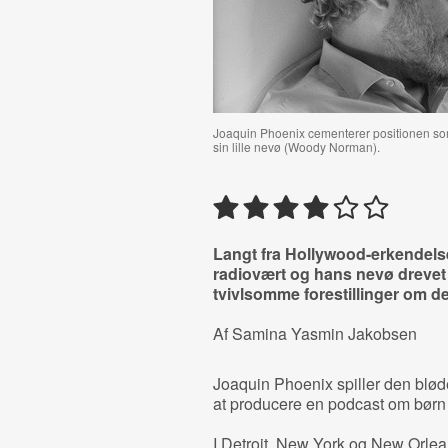
Joaquin Phoenix cementerer positionen som 
sin lille nevø (Woody Norman).
Langt fra Hollywood-erkendelse
radiovært og hans nevø drevet
tvivlsomme forestillinger om d
Af Samina Yasmin Jakobsen
Joaquin Phoenix spiller den blød
at producere en podcast om børn
I Detroit, New York og New Orlea