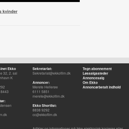
s kvinder
inet Ekko
Sekretariat:
Tegn abonnement
 32, 2. sal
Sekretariat@ekkofilm.dk
Løssalgssteder
nhavn K
Annoncesalg
Annoncer:
Om Ekko
292
Merete Hellerøe
Annoncørbetalt indhold
 8443
6111 5851
merete@ekkofilm.dk
tør:
stensen
Ekko Shortlist:
8838 9292
m.dk
cc@ekkofilm.dk
Artikler og informationer må ikke elektronisk kopieres eller