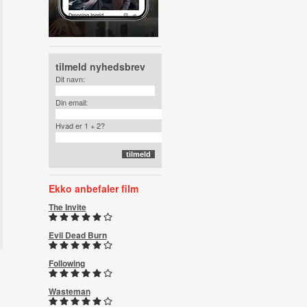
tilmeld nyhedsbrev
Dit navn:
Din email:
Hvad er 1 + 2?
Ekko anbefaler film
The Invite
Evil Dead Burn
Following
Wasteman