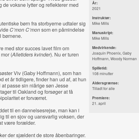
År:
g de voksne lytter og reflekterer med
2021
Instruktør:
tentiske børn fra storbyerne udtaler sig
Mike Mills
hvide
C’mon C’mon
som en påmindelse
Manuskript:
til børnene.
Mike Mills
ere med stor succes lavet film om
Medvirkende:
Joaquin Phoenix, Gaby
 mor (
Alletiders kvinder
). Nu er turen
Hoffmann, Woody Norman
Spilletid:
n søster Viv (Gaby Hoffmann), som han
108 minutter
 et år tidligere, finder han ud af, at hun
Aldersgrænse:
l at passe sin niårige søn Jesse
Tilladt for alle
ger til Oakland og forsøger at få
polaritet er forværret.
Premiere:
21. april
ddet til en dannelsesrejse, man kan i
ig til en sjov og uansvarlig voksen, der
 at være forælder.
ker der sjældent de store åbenbaringer.