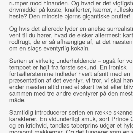
rumper mod hinanden. Og hvad er det vigtigst
drivmiddel på koste, knallerter, kærrer, rullesk
heste? Den mindste bjørns gigantiske prutter!
Og hvis det allerede lyder en anelse surrealist
vent til du hører, hvad de elsker allermest: kart
rodfrugt, de er så afhængige af, at det næste
om en slags eventyrlig kokain.
Serien er virkelig underholdende – også for v
tempoet er højt fra første sekund. En ironisk
fortællerstemme indleder hvert afsnit med en
præsentation af det eventyr, vi tror, vi skal hø
ender næsten altid med et skørt twist eller bli
sammen med tre andre eventyrer på den mest
måde.
Samtidig introducerer serien en række skønne
karakterer. En vidunderligt smuk, sort Prince
og en kridhvid, tandløs taberprins udgør et hy
morsomt makkerpar. Og det fungerer som en