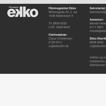
Filmmagasinet Ekko
Sekretariat:
Wildersgade 32, 2. sal
Sekretariat@
1408 København K
Annoncer:
Tlf. 8838 9292
Merete Hell
CVR. 3468 8443
6111 5851
merete@ekko
Chefredaktør:
Claus Christensen
Ekko Shortli
2729 0011
8838 9292
cc@ekkofilm.dk
cc@ekkofilm
Artikler og i
indekseres u
distribueres