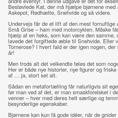
andre eventyr. I denne udgave er det for eks
Bestøvlede Kat, der må hjælpe bjørnene med 
Askepot, Rødhætte, Snehvide og så videre.
Undervejs får de et lift af den mest fornuftige 
Små Grise – ham med motorcyklen. Måske får
hjælp af en heks, som kan være den samme, de
lavede det forgiftede æble til Snehvide. Eller 
Tornerose? I hvert fald er der igen nogen, der 
år!
Men trods alt det velkendte føles det som noget
Her er både nye historier, nye figurer og friske
af … ja, stort set alt.
Sådan en metafortælling får naturligvis sit eget
før man ved af det, er man smaskforelsket i d
venner – hver med deres helt særlige og temm
besynderlige egenskaber.
Bjørnene kan kun få gode idéer, når de gnider