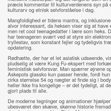
præcis kommentar til kulturverdenens syn på
kulturarv og etnisk selvforståelse i dag.
Mangfoldighed er tidens mantra, og inklusionen
alvor interessant, da heksen viser sig at have 
men ret cool teenagedatter i lære som heks. 
har teenageren svært ved at styre sin elektron
tryllestav, som konstant fejler og tydeligvis træ
opdatering.
Rødhætte, der har et let asiatisk udseende, vis
pludselig at være Kung Fu-ekspert med forkær
feministisk selvforsvar. Man spærrer øjnene o
Askepots glassko kun passer hende, fordi hun
cirka størrelse 54 og nægter at finde sig i bo
heller ikke fra kongelige – er det tydeligt, at de
gjort plads til alle.
De moderne tegninger og animationer hjælper
ubesværet den skæve, skønne historie fremad