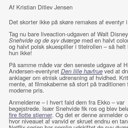
Af Kristian Ditlev Jensen
Det skorter ikke på skøre remakes af eventyr i
Tag nu bare liveaction-udgaven af Walt Disne
Snehvide og de syv dværge
med en halvt col
og halvt polsk skuespiller i titelrollen – så helt
hun ikke!
På samme måde var den seneste udgave af H
Andersen-eventyret
Den lille havfrue
ved at dr
anklager om etnisk udrensning af hvidhed. Kri
mente, at filmskaberne så stort på traditionen 
moderne pris.
Anmelderne – i hvert fald dem fra Ekko – var
begejstrede. Især Snehvide fik ros og blev be
fire flotte stjerner
. Og det er denne anmelder o
hvor niveauet af vanvid er skruet endnu en tan
Netflix-serien har nemlig udskiftet de syv dv