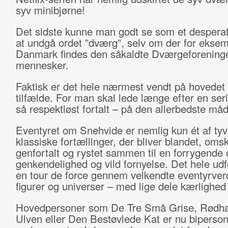
syv minibjørne!
Det sidste kunne man godt se som et desperat
at undgå ordet ”dværg”, selv om der for eksem
Danmark findes den såkaldte Dværgeforening
mennesker.
Faktisk er det hele nærmest vendt på hovedet 
tilfælde. For man skal lede længe efter en seri
så respektløst fortalt – på den allerbedste må
Eventyret om Snehvide er nemlig kun ét af ty
klassiske fortællinger, der bliver blandet, oms
genfortalt og rystet sammen til en forrygende c
genkendelighed og vild fornyelse. Det hele ud
en tour de force gennem velkendte eventyrver
figurer og universer – med lige dele kærlighe
Hovedpersoner som De Tre Små Grise, Rødh
Ulven eller Den Bestøvlede Kat er nu bipersone