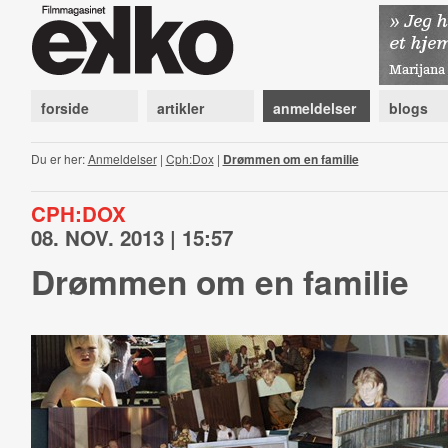
forside
artikler
anmeldelser
blogs
Du er her:
Anmeldelser
|
Cph:Dox
|
Drømmen om en familie
CPH:DOX
08. NOV. 2013 | 15:57
Drømmen om en familie