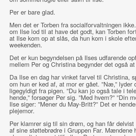
Per er bare glad.
Men det er Torben fra socialforvaltningen ikke.
om Ilse lod til at have det godt, kan Torben for
at Ilse kom op at slås, da hun kom i skole efte
weekenden.
Det er kun begyndelsen på Ilses udfarende op
mellem Per og Christina begynder det også at
Da Ilse en dag har vinket farvel til Christina, 
om hun er ked af, at mor er gået. ”Næ,” lyder 
ligegyldigt fra pigen. ”Du kan jo også tale i te
hende,” forsøger Per sig. ”Med hvem?” ”Din mo
Ilse siger: ”Mener du May-Britt?” Det er hende
plejemor.
Per klamrer sig til sin drøm, og han får delvis
af sine støttebrødre i Gruppen Far. Mændene 