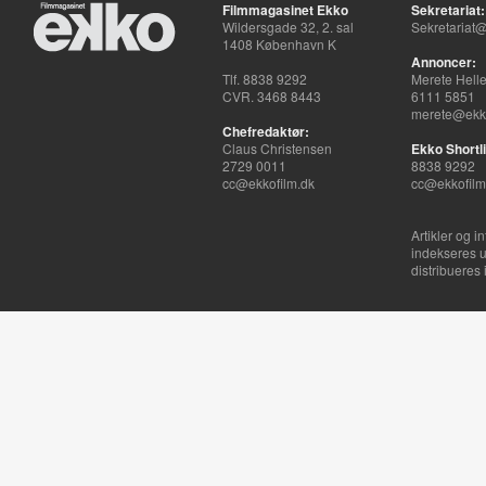
Filmmagasinet Ekko
Sekretariat:
Wildersgade 32, 2. sal
Sekretariat@
1408 København K
Annoncer:
Tlf. 8838 9292
Merete Hell
CVR. 3468 8443
6111 5851
merete@ekko
Chefredaktør:
Claus Christensen
Ekko Shortli
2729 0011
8838 9292
cc@ekkofilm.dk
cc@ekkofilm
Artikler og i
indekseres u
distribueres