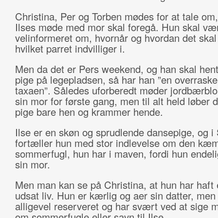
Christina, Per og Torben mødes for at tale om
Ilses møde med mor skal foregå. Hun skal vær
velinformeret om, hvornår og hvordan det skal
hvilket parret indvilliger i.
Men da det er Pers weekend, og han skal hente 
pige på legepladsen, så har han ”en overraske
taxaen”. Således uforberedt møder jordbærblo
sin mor for første gang, men til alt held løber d
pige bare hen og krammer hende.
Ilse er en skøn og sprudlende dansepige, og i 
fortæller hun med stor indlevelse om den kæ
sommerfugl, hun har i maven, fordi hun endel
sin mor.
Men man kan se på Christina, at hun har haft 
udsat liv. Hun er kærlig og aer sin datter, men
alligevel reserveret og har svært ved at sige 
om sommerfugle eller savn til Ilse.