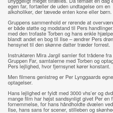
uhyggeligt meget tilfælles. Da temaet en dag 
egen far, fortæller de uden undtagelse om en
alkoholiker, der tævede enten kone eller børn.
Gruppens sammenhold er rørende at overvære
er både støtte og modstand til Pers handling
med den trofaste Torben og hans enkle hjælpe
blandt andet en bog til Ilse – ændrer Pers drø
hensynet til den skønne datter træder forrest.
Instruktøren Mira Jargil samler flot trådene fr
Gruppen Far, samtalerne med Torben og optag
Pers lejlighed, hvor fjernsynet kører konstant.
Men filmens genistreg er Per Lynggaards egn
optagelser.
Hans lejlighed er fyldt med 3000 vhs’er og dvd
mange film har højst sandsynligt givet Per en 
fornemmelse, for hans håndholdte dvælen ved
Ilse, hans sans for scener, stilleben og skønhe