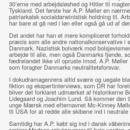
30’erne med arbejdsløshed og Hitler til magten
Tyskland. Det første har A.P. Møller en nærme
patriarkalsk socialdarwinistisk holdning til. Ar
har bare at gå ned i løn eller også gå ud af dø
Det andet har han et mere kompliceret forhold 
præcis som alle andre nationalkonservative i 
Danmark. Nazistisk bolværk mod bolsjevisme
arbejde til alle, men også Danmarks fjende, s
fædrelandet ikke vil opruste imod. A.P. Møller
som foragter Danmarks neutralitetsforsvar.
I dokudramagenrens altid svære og uegale bla
fiktion og ekspertinterviews, som DR har forels
bliver det forklaret udmærket af historikerne B
Lidegaard og Joachim Lund. Så kommer den 9.
unge Mærsk med efternavnet Mc-Kinney Møll
til USA for at redde alle skibene ind i neutrale
Samtidig har A.P. købt sig ind i dansk våbenin
sælger Madsen-rekylgeværer til hele verden, 