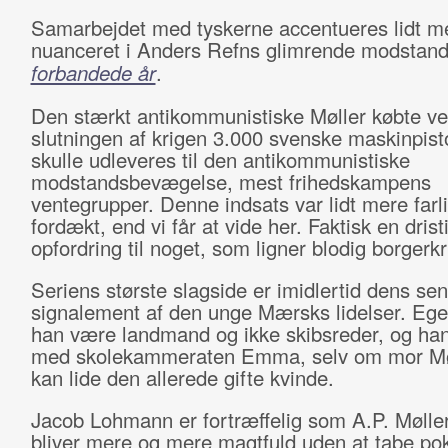
Samarbejdet med tyskerne accentueres lidt m
nuanceret i Anders Refns glimrende modstand
forbandede år
.
Den stærkt antikommunistiske Møller købte v
slutningen af krigen 3.000 svenske maskinpist
skulle udleveres til den antikommunistiske
modstandsbevægelse, mest frihedskampens
ventegrupper. Denne indsats var lidt mere farl
fordækt, end vi får at vide her. Faktisk en drist
opfordring til noget, som ligner blodig borgerkr
Seriens største slagside er imidlertid dens se
signalement af den unge Mærsks lidelser. Egent
han være landmand og ikke skibsreder, og han 
med skolekammeraten Emma, selv om mor Møl
kan lide den allerede gifte kvinde.
Jacob Lohmann er fortræffelig som A.P. Mølle
bliver mere og mere magtfuld uden at tabe po