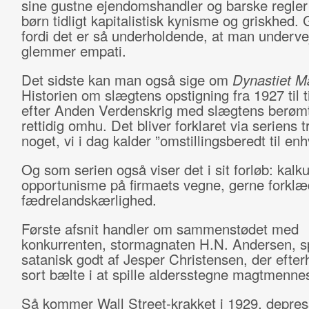
sine gustne ejendomshandler og barske regler
børn tidligt kapitalistisk kynisme og griskhed. 
fordi det er så underholdende, at man underve
glemmer empati.
Det sidste kan man også sige om
Dynastiet 
Historien om slægtens opstigning fra 1927 til t
efter Anden Verdenskrig med slægtens berømt
rettidig omhu. Det bliver forklaret via seriens tre
noget, vi i dag kalder ”omstillingsberedt til enhv
Og som serien også viser det i sit forløb: kalku
opportunisme på firmaets vegne, gerne forkl
fædrelandskærlighed.
Første afsnit handler om sammenstødet med
konkurrenten, stormagnaten H.N. Andersen, sp
satanisk godt af Jesper Christensen, der efte
sort bælte i at spille aldersstegne magtmenne
Så kommer Wall Street-krakket i 1929, depres