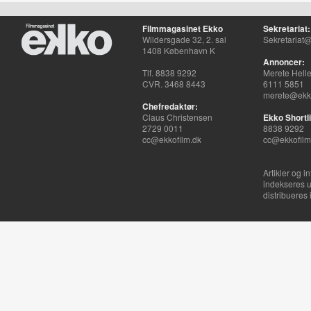
Filmmagasinet Ekko
Sekretariat:
Wildersgade 32, 2. sal
Sekretariat@
1408 København K
Annoncer:
Tlf. 8838 9292
Merete Hell
CVR. 3468 8443
6111 5851
merete@ekko
Chefredaktør:
Claus Christensen
Ekko Shortli
2729 0011
8838 9292
cc@ekkofilm.dk
cc@ekkofilm
Artikler og i
indekseres u
distribueres