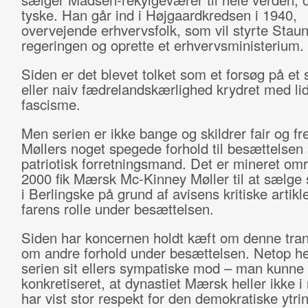
tyske. Han går ind i Højgaardkredsen i 1940,
overvejende erhvervsfolk, som vil styrte Staun
regeringen og oprette et erhvervsministerium.
Siden er det blevet tolket som et forsøg på et 
eller naiv fædrelandskærlighed krydret med lid
fascisme.
Men serien er ikke bange og skildrer fair og fre
Møllers noget spegede forhold til besættelsen
patriotisk forretningsmand. Det er mineret om
2000 fik Mærsk Mc-Kinney Møller til at sælge s
i Berlingske på grund af avisens kritiske artik
farens rolle under besættelsen.
Siden har koncernen holdt kæft om denne tran
om andre forhold under besættelsen. Netop he
serien sit ellers sympatiske mod – man kunne
konkretiseret, at dynastiet Mærsk heller ikke i 
har vist stor respekt for den demokratiske ytri