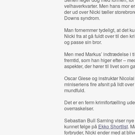
velhaverkvarter. Men hans mor er 
der ud over Nicki tæller storebr
Downs syndrom.
Man fornemmer tydeligt, at det kun
Nicki fra at gå fuldt over til den
og passe sin bror.
Men med Markus’ indtrædelse i til
fremtid, som han higer efter – me
aspekter, der hører til livet som g
Oscar Giese og instruktør Nicolai
miniseriens fire afsnit på lidt over
mundfuld.
Det er en ferm krimifortælling ude
overraskelser.
Sebastian Bull Sarning viser nye si
kunnet følge på
Ekko Shortlist
. M
forbryder, Nicki ender med at bl