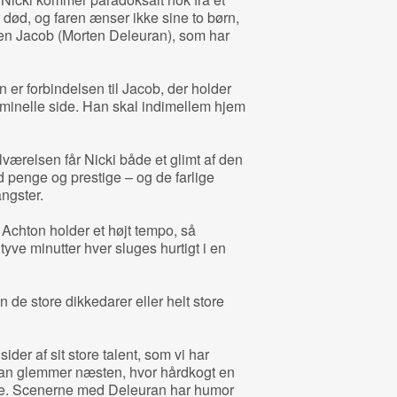
død, og faren ænser ikke sine to børn,
oren Jacob (Morten Deleuran), som har
 er forbindelsen til Jacob, der holder
 kriminelle side. Han skal indimellem hjem
værelsen får Nicki både et glimt af den
d penge og prestige – og de farlige
angster.
 Achton holder et højt tempo, så
 tyve minutter hver sluges hurtigt i en
n de store dikkedarer eller helt store
der af sit store talent, som vi har
an glemmer næsten, hvor hårdkogt en
ive. Scenerne med Deleuran har humor