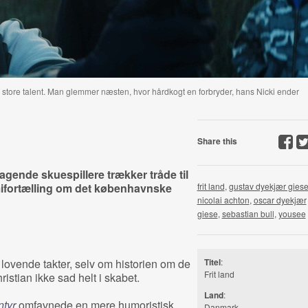
it store talent. Man glemmer næsten, hvor hårdkogt en forbryder, hans Nicki ender
Share this
gende skuespillere trækker tråde til
mifortælling om det københavnske
frit land
,
gustav dyekjær gies
nicolai achton
,
oscar dyekjær
giese
,
sebastian bull
,
yousee
 lovende takter, selv om historien om de
Titel
:
Frit land
stian ikke sad helt i skabet.
Land
:
ntyr
omfavnede en mere humoristisk
Danmark