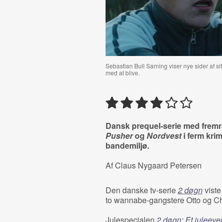
Sebastian Bull Sarning viser nye sider af s
med at blive.
Dansk prequel-serie med fremra
Pusher
og
Nordvest
i ferm kri
bandemiljø.
Af Claus Nygaard Petersen
Den danske tv-serie
2 døgn
viste
to wannabe-gangstere Otto og Chri
Julespecialen
2 døgn: Et juleeve