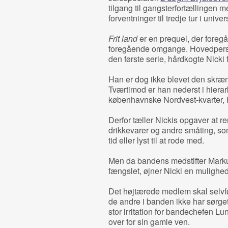
tilgang til gangsterfortællingen m
forventninger til tredje tur i univer
Frit land
er en prequel, der foregå
foregående omgange. Hovedperson
den første serie, hårdkogte Nicki
Han er dog ikke blevet den skræ
Tværtimod er han nederst i hierar
københavnske Nordvest-kvarter, 
Derfor tæller Nickis opgaver at ren
drikkevarer og andre småting, s
tid eller lyst til at rode med.
Men da bandens medstifter Markus
fængslet, øjner Nicki en mulighed 
Det højtærede medlem skal selvfø
de andre i banden ikke har sørget fo
stor irritation for bandechefen Lu
over for sin gamle ven.