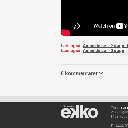
Læs også:
Anmeldelse – 2 døgn: E
Læs også:
Anmeldelse – 2 døgn
0 kommentarer
Filmmagas
Wildersgade
1408 Købe
Tlf. 8838 9