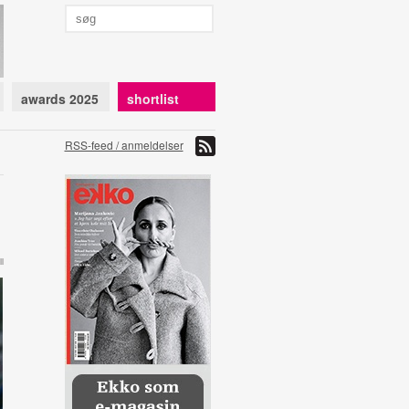
awards 2025
shortlist
RSS-feed / anmeldelser
l