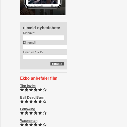
tilmeld nyhedsbrev
Dit navn:
Din email:
Hvad er 1 + 2?
Ekko anbefaler film
The Invite
Evil Dead Burn
Following
Wasteman