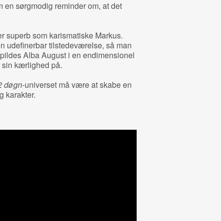
 en sørgmodig reminder om, at det
er superb som karismatiske Markus.
en udefinerbar tilstedeværelse, så man
spildes Alba August i en endimensionel
 sin kærlighed på.
2 døgn
-universet må være at skabe en
g karakter.