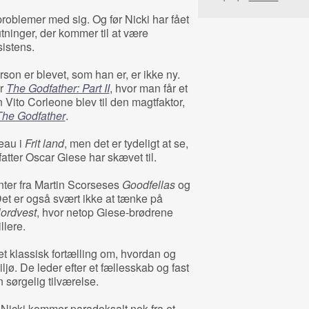
roblemer med sig. Og før Nicki har fået
utninger, der kommer til at være
sistens.
son er blevet, som han er, er ikke ny.
er
The Godfather: Part II
, hvor man får et
 Vito Corleone blev til den magtfaktor,
The Godfather
.
eau i
Frit land
, men det er tydeligt at se,
fatter Oscar Giese har skævet til.
nter fra Martin Scorseses
Goodfellas
og
Det er også svært ikke at tænke på
ordvest
, hvor netop Giese-brødrene
llere.
t klassisk fortælling om, hvordan og
ljø. De leder efter et fællesskab og fast
n sørgelig tilværelse.
 Nicki kommer paradoksalt nok fra et