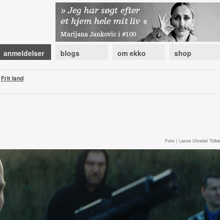
anmeldelser
blogs
om ekko
shop
|
Frit land
Foto | Lasse Ulvedal Tolbøl