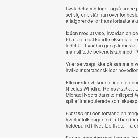
Løsladelsen bringer også andre p
set sig om, står han over for besl
altafgørende for hans fortsatte ek
Idéen med at vise, hvordan en per
Et af de mest kendte eksempler 
indblik i, hvordan gangsterbossen
man stiftede bekendtskab med i
Vi er selvsagt ikke på samme niv
hvilke inspirationskilder hovedfor
Filmnørder vil kunne finde eleme
Nicolas Winding Refns
Pusher
. 
Michael Noers danske milepæl
N
spillefilmdebuterede som skuespi
Frit land
er i den forstand en mege
hvorfor folk søger ind i et bandemi
holdepunkt i livet. De flygter fra e
Serien leger dog med formen, for