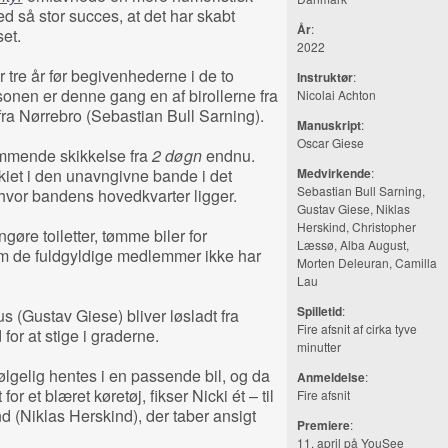
ed så stor succes, at det har skabt
År
:
set.
2022
r tre år før begivenhederne i de to
Instruktør
:
en er denne gang en af birollerne fra
Nicolai Achton
 fra Nørrebro (Sebastian Bull Sarning).
Manuskript
:
Oscar Giese
mmende skikkelse fra
2 døgn
endnu.
kiet i den unavngivne bande i det
Medvirkende
:
Sebastian Bull Sarning,
hvor bandens hovedkvarter ligger.
Gustav Giese, Niklas
Herskind, Christopher
gøre toiletter, tømme biler for
Læssø, Alba August,
om de fuldgyldige medlemmer ikke har
Morten Deleuran, Camilla
Lau
Spilletid
:
 (Gustav Giese) bliver løsladt fra
Fire afsnit af cirka tyve
for at stige i graderne.
minutter
lgelig hentes i en passende bil, og da
Anmeldelse
:
r et blæret køretøj, fikser Nicki ét – til
Fire afsnit
nd (Niklas Herskind), der taber ansigt
Premiere
:
11. april på
YouSee