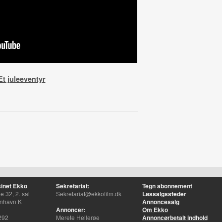
t juleeventyr
inet Ekko
Sekretariat:
Tegn abonnement
 32, 2. sal
Sekretariat@ekkofilm.dk
Løssalgssteder
nhavn K
Annoncesalg
Annoncer:
Om Ekko
292
Merete Hellerøe
Annoncørbetalt indhold