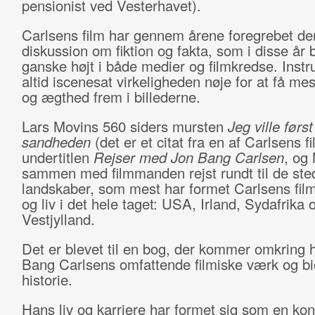
pensionist ved Vesterhavet).
Carlsens film har gennem årene foregrebet de
diskussion om fiktion og fakta, som i disse år 
ganske højt i både medier og filmkredse. Instr
altid iscenesat virkeligheden nøje for at få me
og ægthed frem i billederne.
Lars Movins 560 siders mursten
Jeg ville først
sandheden
(det er et citat fra en af Carlsens f
undertitlen
Rejser med Jon Bang Carlsen
, og
sammen med filmmanden rejst rundt til de ste
landskaber, som mest har formet Carlsens film
og liv i det hele taget: USA, Irland, Sydafrika 
Vestjylland.
Det er blevet til en bog, der kommer omkring 
Bang Carlsens omfattende filmiske værk og bi
historie.
Hans liv og karriere har formet sig som en kon