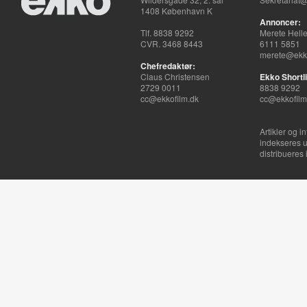
1408 København K
Annoncer:
Tlf. 8838 9292
Merete Hell
CVR. 3468 8443
6111 5851
merete@ekko
Chefredaktør:
Claus Christensen
Ekko Shortli
2729 0011
8838 9292
cc@ekkofilm.dk
cc@ekkofilm
Artikler og i
indekseres u
distribueres