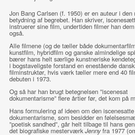
Jon Bang Carlsen (f. 1950) er en auteur i den 
betydning af begrebet. Han skriver, iscenesæt
instruerer sine film, undertiden filmer han de
også.
Alle filmene (og de tæller både dokumentarfil
kunstfilm, hybridfilm og ganske almindelige spil
bærer hans helt særlige kunstneriske kendete
i bogstaveligste forstand en enestående dansk
filminstruktør, hvis værk tæller mere end 40 fi
debuten i 1973.
Og så har han brugt betegnelsen ”iscenesat
dokumentarisme” flere årtier før, det kom på
Hans formulering af ideen om den iscenesatte
dokumentarisme, som besidder en følelsesmæs
”poetisk sandhed”, går helt tilbage til hans g
det biografiske mesterværk
Jenny
fra 1977 (o