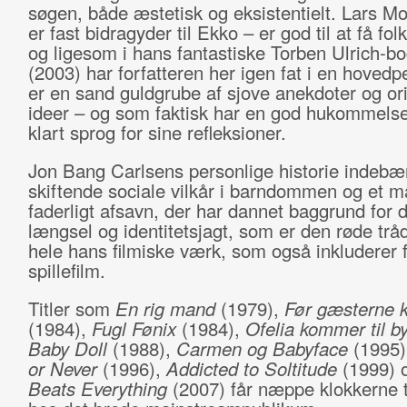
søgen, både æstetisk og eksistentielt. Lars Mo
er fast bidragyder til Ekko – er god til at få folk 
og ligesom i hans fantastiske Torben Ulrich-b
(2003) har forfatteren her igen fat i en hoved
er en sand guldgrube af sjove anekdoter og or
ideer – og som faktisk har en god hukommelse
klart sprog for sine refleksioner.
Jon Bang Carlsens personlige historie indebæ
skiftende sociale vilkår i barndommen og et m
faderligt afsavn, der har dannet baggrund for 
længsel og identitetsjagt, som er den røde trå
hele hans filmiske værk, som også inkluderer f
spillefilm.
Titler som
En rig mand
(1979),
Før gæsterne
(1984),
Fugl Fønix
(1984),
Ofelia kommer til b
Baby Doll
(1988),
Carmen og Babyface
(1995
or Never
(1996),
Addicted to Soltitude
(1999) 
Beats Everything
(2007) får næppe klokkerne ti