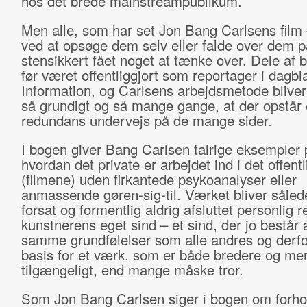
hos det brede mainstreampublikum.
Men alle, som har set Jon Bang Carlsens film
ved at opsøge dem selv eller falde over dem p
stensikkert fået noget at tænke over. Dele af 
før været offentliggjort som reportager i dagbl
Information, og Carlsens arbejdsmetode bliver
så grundigt og så mange gange, at der opstår
redundans undervejs på de mange sider.
I bogen giver Bang Carlsen talrige eksempler 
hvordan det private er arbejdet ind i det offentl
(filmene) uden firkantede psykoanalyser eller
anmassende gøren-sig-til. Værket bliver såled
forsat og formentlig aldrig afsluttet personlig r
kunstnerens eget sind – et sind, der jo består 
samme grundfølelser som alle andres og derf
basis for et værk, som er både bredere og me
tilgængeligt, end mange måske tror.
Som Jon Bang Carlsen siger i bogen om forho