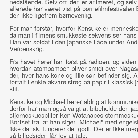
nedslående. Selv om den er animeret, og sel
allerede har været vist på børnefilmfestivalen 
den ikke ligefrem børnevenlig.
For man forstår, hvorfor Kensuke er menneske
da man i filmens smukkeste sekvens ser hans f
Han var soldat i den japanske flåde under An
Verdenskrig.
Fra havet hører han først på radioen, og siden
hvordan atombomben bliver smidt over Nagasa
der, hvor hans kone og lille søn befinder sig.
fortalt i enkle akvarelstrøg på papir i klassisk 
stil.
Kensuke og Michael lærer aldrig at kommunik
derfor har man også valgt at bibeholde den ja
stjerneskuespiller Ken Watanabes stemmeskue
Bortset fra, at han siger ”Michael” med engels
ikke dansk, fungerer det godt. Der er ikke meg
så billedsiden får lov at tale.