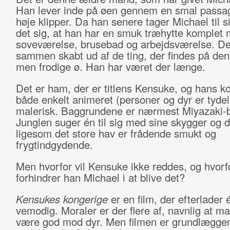
Han lever inde på øen gennem en smal passag
høje klipper. Da han senere tager Michael til si
det sig, at han har en smuk træhytte komplet
soveværelse, brusebad og arbejdsværelse. Det
sammen skabt ud af de ting, der findes på den 
men frodige ø. Han har været der længe.
Det er ham, der er titlens Kensuke, og hans k
både enkelt animeret (personer og dyr er tydel
malerisk. Baggrundene er nærmest Miyazaki-
Junglen suger én til sig med sine skygger og 
ligesom det store hav er frådende smukt og
frygtindgydende.
Men hvorfor vil Kensuke ikke reddes, og hvorf
forhindrer han Michael i at blive det?
Kensukes kongerige
er en film, der efterlader 
vemodig. Moraler er der flere af, navnlig at ma
være god mod dyr. Men filmen er grundlægge