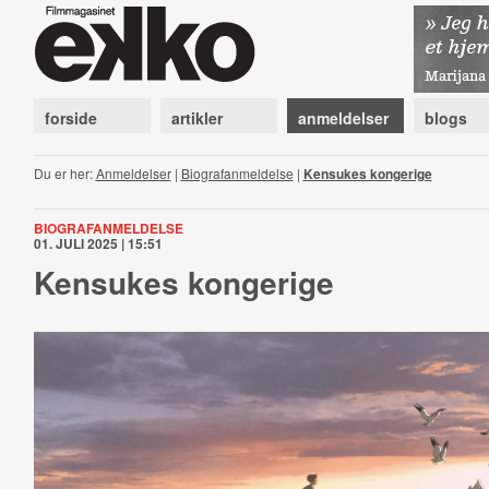
forside
artikler
anmeldelser
blogs
Du er her:
Anmeldelser
|
Biografanmeldelse
|
Kensukes kongerige
BIOGRAFANMELDELSE
01. JULI 2025 | 15:51
Kensukes kongerige