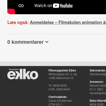
Læs også:
Anmeldelse – Filmskolen animation 
0 kommentarer
Filmmagasinet Ekko
Sekretariat:
Wildersgade 32, 2. sal
Sekretariat@
1408 København K
Annoncer:
Tlf. 8838 9292
Merete Hell
CVR. 3468 8443
6111 5851
merete@ekko
Chefredaktør:
Claus Christensen
Ekko Shortli
2729 0011
8838 9292