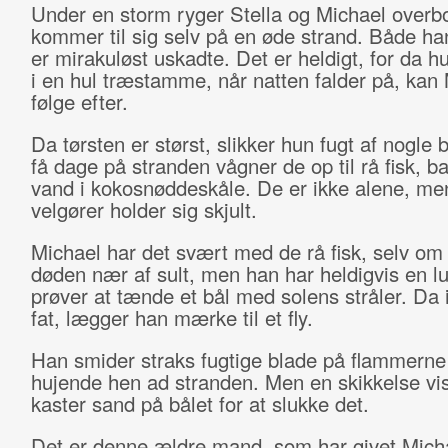
Under en storm ryger Stella og Michael overb
kommer til sig selv på en øde strand. Både ha
er mirakuløst uskadte. Det er heldigt, for da h
i en hul træstamme, når natten falder på, kan
følge efter.
Da tørsten er størst, slikker hun fugt af nogle 
få dage på stranden vågner de op til rå fisk, b
vand i kokosnøddeskåle. De er ikke alene, me
velgører holder sig skjult.
Michael har det svært med de rå fisk, selv om
døden nær af sult, men han har heldigvis en l
prøver at tænde et bål med solens stråler. Da 
fat, lægger han mærke til et fly.
Han smider straks fugtige blade på flammerne
hujende hen ad stranden. Men en skikkelse vis
kaster sand på bålet for at slukke det.
Det er denne ældre mand, som har givet Mich