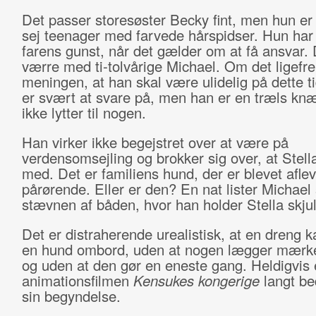
Det passer storesøster Becky fint, men hun er
sej teenager med farvede hårspidser. Hun har
farens gunst, når det gælder om at få ansvar. 
værre med ti-tolvårige Michael. Om det ligefr
meningen, at han skal være ulidelig på dette t
er svært at svare på, men han er en træls knæ
ikke lytter til nogen.
Han virker ikke begejstret over at være på
verdensomsejling og brokker sig over, at Stella
med. Det er familiens hund, der er blevet afle
pårørende. Eller er den? En nat lister Michael s
stævnen af båden, hvor han holder Stella skjul
Det er distraherende urealistisk, at en dreng 
en hund ombord, uden at nogen lægger mærke 
og uden at den gør en eneste gang. Heldigvis 
animationsfilmen
Kensukes kongerige
langt b
sin begyndelse.