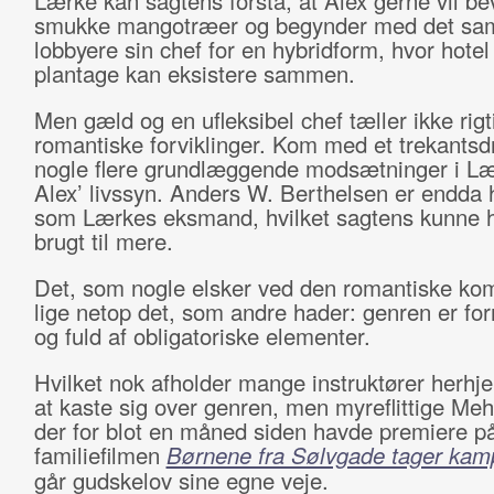
Lærke kan sagtens forstå, at Alex gerne vil be
smukke mangotræer og begynder med det sa
lobbyere sin chef for en hybridform, hvor hotel
plantage kan eksistere sammen.
Men gæld og en ufleksibel chef tæller ikke rig
romantiske forviklinger. Kom med et trekantsd
nogle flere grundlæggende modsætninger i L
Alex’ livssyn. Anders W. Berthelsen er endda h
som Lærkes eksmand, hvilket sagtens kunne 
brugt til mere.
Det, som nogle elsker ved den romantiske kom
lige netop det, som andre hader: genren er for
og fuld af obligatoriske elementer.
Hvilket nok afholder mange instruktører herhj
at kaste sig over genren, men myreflittige Meh
der for blot en måned siden havde premiere p
familiefilmen
Børnene fra Sølvgade tager kam
går gudskelov sine egne veje.