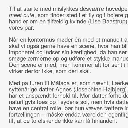
Til at starte med mislykkes desværre hovedp
meet cute
, som finder sted i et fly og i højere 
handler om en tilfældig kvinde (Lise Baastrup
vores par.
Når en kontormus møder én med et manuelt a
skal vi også gerne have en scene, hvor han bli
imponeret og indser sin kærlighed, da han se
smøge ærmerne op og udføre et stykke manuel
Den scene er med, men kommer alt for sent i 
virker derfor ikke, som den skal.
Med på turen til Málaga er, som nævnt, Lærk
syttenårige datter Agnes (Josephine Højbjerg
har et anspændt forhold til. Mor-datter-forholde
naturligvis tøes op i sydens sol, men hvis datt
have en central rolle, bør hun væves tættere in
fortællingen – måske endda være den egentli
til, at de to elskende ikke kan få hinanden.