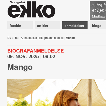
forside
artikler
anmeldelser
blogs
Du er her:
Anmeldelser
|
Biografanmeldelse
|
Mango
BIOGRAFANMELDELSE
09. NOV. 2025 | 09:02
Mango