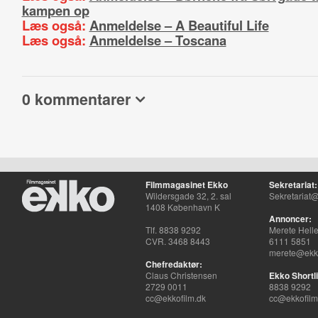
kampen op
Læs også:
Anmeldelse – A Beautiful Life
Læs også:
Anmeldelse – Toscana
0 kommentarer
Filmmagasinet Ekko
Sekretariat:
Wildersgade 32, 2. sal
Sekretariat@
1408 København K
Annoncer:
Tlf. 8838 9292
Merete Hell
CVR. 3468 8443
6111 5851
merete@ekko
Chefredaktør:
Claus Christensen
Ekko Shortli
2729 0011
8838 9292
cc@ekkofilm.dk
cc@ekkofilm