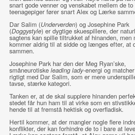
snart gode venner og venskabet mellem de to
teenagepiger fører snart Alex og Lærke sam
Dar Salim (
Underverden
) og Josephine Park
(
Doggystyle
) er dygtige skuespillere, der natur
sagtens kan spille tiltrukket af hinanden, men
kommer aldrig til at sidde og længes efter, at 
sammen.
Josephine Park har den der Meg Ryan’ske,
småneurotiske
leading lady
-energi og matcher
rigtigt med Dar Salim, som er mere underspille
tavse, stærke kategori.
Tanken er, at de skal supplere hinanden perfek
stedet får hun ham til at virke som en stivstik
hende til at fremstå hektisk og overfladisk.
Hertil kommer, at der mangler nogle flere indr
konflikter, der kan forhindre de to i bare at leve