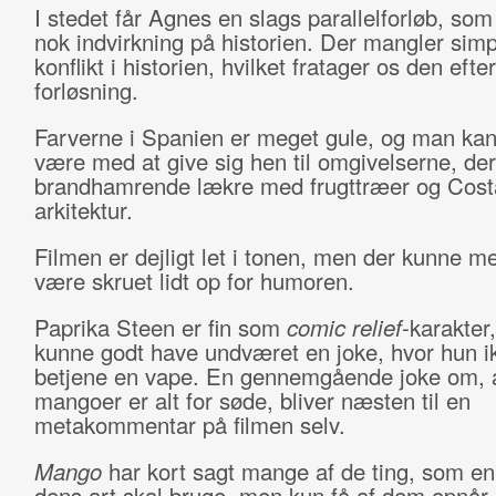
I stedet får Agnes en slags parallelforløb, som
nok indvirkning på historien. Der mangler sim
konflikt i historien, hvilket fratager os den eft
forløsning.
Farverne i Spanien er meget gule, og man kan
være med at give sig hen til omgivelserne, der
brandhamrende lækre med frugttræer og Costa
arkitektur.
Filmen er dejligt let i tonen, men der kunne me
være skruet lidt op for humoren.
Paprika Steen er fin som
comic relief
-karakte
kunne godt have undværet en joke, hvor hun i
betjene en vape. En gennemgående joke om, 
mangoer er alt for søde, bliver næsten til en
metakommentar på filmen selv.
Mango
har kort sagt mange af de ting, som en 
dens art skal bruge, men kun få af dem opnår