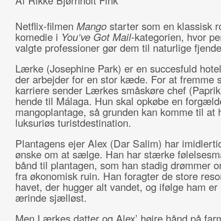
Af Rikke Bjørnholt Fink
Netflix-filmen
Mango
starter som en klassisk 
komedie i
You’ve Got Mail
-kategorien, hvor p
valgte professioner gør dem til naturlige fjend
Lærke (Josephine Park) er en succesfuld hote
der arbejder for en stor kæde. For at fremme 
karriere sender Lærkes småskøre chef (Paprik
hende til Málaga. Hun skal opkøbe en forgæld
mangoplantage, så grunden kan komme til at 
luksuriøs turistdestination.
Plantagens ejer Alex (Dar Salim) har imidlertid
ønske om at sælge. Han har stærke følelses
bånd til plantagen, som han stadig drømmer o
fra økonomisk ruin. Han foragter de store reso
havet, der hugger alt vandet, og ifølge ham e
ærinde sjælløst.
Men Lærkes datter og Alex’ højre hånd på farm