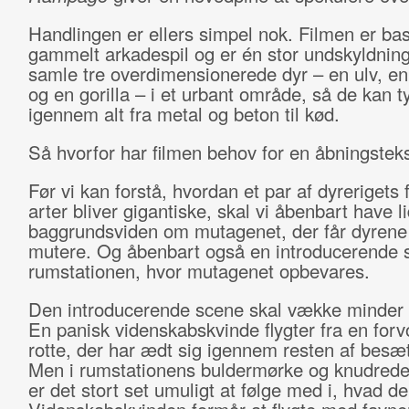
Handlingen er ellers simpel nok. Filmen er bas
gammelt arkadespil og er én stor undskyldning
samle tre overdimensionerede dyr – en ulv, en 
og en gorilla – i et urbant område, så de kan t
igennem alt fra metal og beton til kød.
Så hvorfor har filmen behov for en åbningstek
Før vi kan forstå, hvordan et par af dyrerigets 
arter bliver gigantiske, skal vi åbenbart have li
baggrundsviden om mutagenet, der får dyrene t
mutere. Og åbenbart også en introducerende 
rumstationen, hvor mutagenet opbevares.
Den introducerende scene skal vække minde
En panisk videnskabskvinde flygter fra en forv
rotte, der har ædt sig igennem resten af besæ
Men i rumstationens buldermørke og knudrede 
er det stort set umuligt at følge med i, hvad de