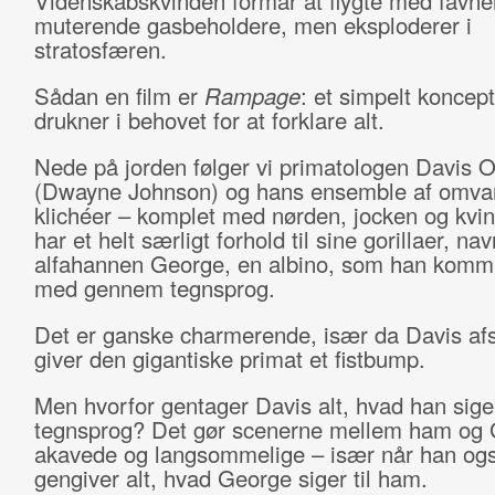
Videnskabskvinden formår at flygte med favnen
muterende gasbeholdere, men eksploderer i
stratosfæren.
Sådan en film er
Rampage
: et simpelt koncept
drukner i behovet for at forklare alt.
Nede på jorden følger vi primatologen Davis 
(Dwayne Johnson) og hans ensemble af omva
klichéer – komplet med nørden, jocken og kvi
har et helt særligt forhold til sine gorillaer, nav
alfahannen George, en albino, som han komm
med gennem tegnsprog.
Det er ganske charmerende, især da Davis afs
giver den gigantiske primat et fistbump.
Men hvorfor gentager Davis alt, hvad han sige
tegnsprog? Det gør scenerne mellem ham og
akavede og langsommelige – især når han og
gengiver alt, hvad George siger til ham.