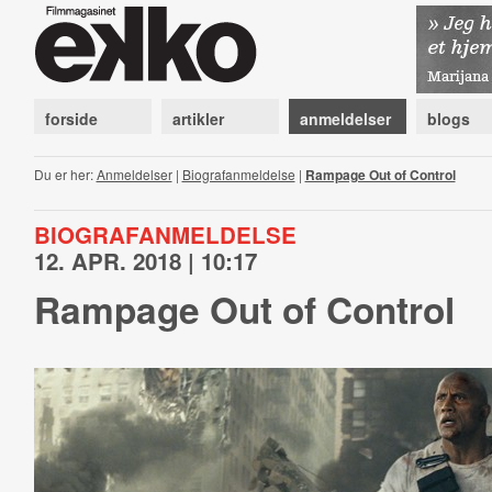
forside
artikler
anmeldelser
blogs
Du er her:
Anmeldelser
|
Biografanmeldelse
|
Rampage Out of Control
BIOGRAFANMELDELSE
12. APR. 2018 | 10:17
Rampage Out of Control