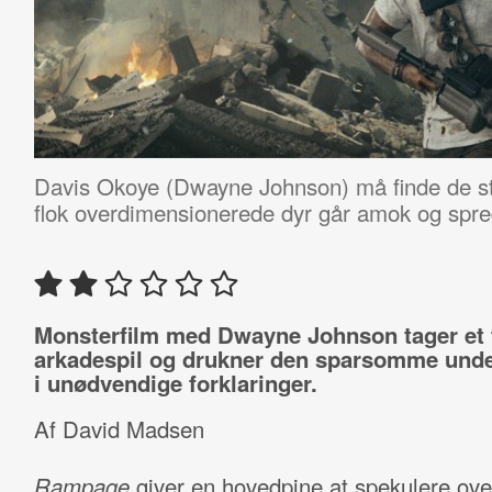
Davis Okoye (Dwayne Johnson) må finde de s
flok overdimensionerede dyr går amok og spr
Monsterfilm med Dwayne Johnson tager et t
arkadespil og drukner den sparsomme und
i unødvendige forklaringer.
Af David Madsen
Rampage
giver en hovedpine at spekulere ove