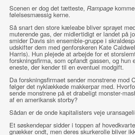
Scenen er dog det tætteste,
Rampage
kommer
følelsesmæssig kerne.
Så snart den store kæleabe bliver sprayet me
muterende gas, der midlertidigt er landet på j
smider Davis sin ensemble-gruppe i skraldes
udskifter dem med genforskeren Kate Caldwe
Harris). Hun plejede at arbejde for et storslem
forskningsfirma, som opfandt gassen, og hun 
eneste, der kender til en eventuel modgift.
Da forskningsfirmaet sender monstrene mod C
følger det nyklækkede makkerpar med. Hvorfor
sende monstrene på et drabeligt monster-mash
af en amerikansk storby?
Sådan er de onde kapitalisters veje uransageli
Et søskendepar sidder i toppen af hovedkvarte
gnækker ondt, men deres skurkerolle bliver ik