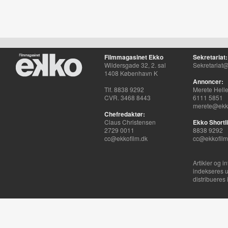
Filmmagasinet Ekko
Sekretariat:
Wildersgade 32, 2. sal
Sekretariat@
1408 København K
Annoncer:
Tlf. 8838 9292
Merete Hell
CVR. 3468 8443
6111 5851
merete@ekko
Chefredaktør:
Claus Christensen
Ekko Shortli
2729 0011
8838 9292
cc@ekkofilm.dk
cc@ekkofilm
Artikler og i
indekseres u
distribueres