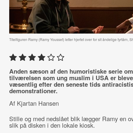
Titelfiguren Ramy (Ramy Youssef) letter hjertet over for sit åndelige fyrtårn, 
Anden sæson af den humoristiske serie om
tilværelsen som ung muslim i USA er bleve
væsentlig efter den seneste tids antiracisti
demonstrationer.
Af Kjartan Hansen
Stille og med nedslået blik lægger Ramy en ov
slik på disken i den lokale kiosk.