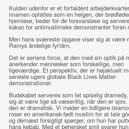
Kulden udenfor er et forfaldent arbejderkvarter
imamen opfattes som en helgen, der brødføde
hjemløse, beder for de forsvarsløse og server
kakao for antimuslimske demonstranter foran
Men hans sværeste opgave viser sig at være 
Ramys åndelige fyrtårn.
Det er seriens force, at den med sin optik på m
anerkender mennesker som forskellige, men
ligeværdige. Et perspektiv, der er højaktuelt 
seneste ugers globale Black Lives Matter-
demonstrationer.
Budskabet serveres som let spiselig dramedy, 
sig at være lige så væsentlig, når den er sjov
den er dramatisk. Vi møder en tidligere islamo
roser en amerikansk-født muslim for at tale go
og dernæst forsigtigt spørger, om hun har puttet
hans kebab. Med et behersket smil svarer hun