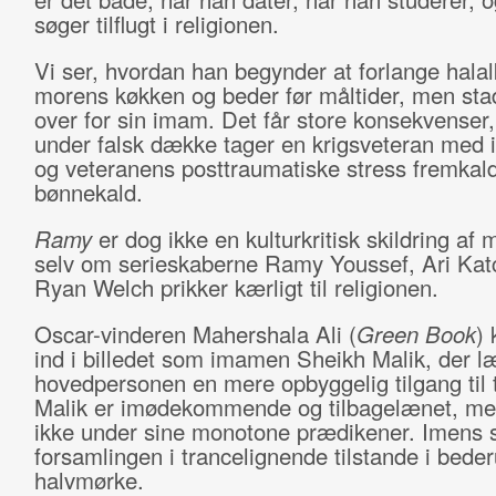
søger tilflugt i religionen.
Vi ser, hvordan han begynder at forlange halal
morens køkken og beder før måltider, men stad
over for sin imam. Det får store konsekvenser,
under falsk dække tager en krigsveteran med 
og veteranens posttraumatiske stress fremkal
bønnekald.
Ramy
er dog ikke en kulturkritisk skildring af 
selv om serieskaberne Ramy Youssef, Ari Kat
Ryan Welch prikker kærligt til religionen.
Oscar-vinderen Mahershala Ali (
Green Book
)
ind i billedet som imamen Sheikh Malik, der l
hovedpersonen en mere opbyggelig tilgang til 
Malik er imødekommende og tilbagelænet, men
ikke under sine monotone prædikener. Imens 
forsamlingen i trancelignende tilstande i bed
halvmørke.