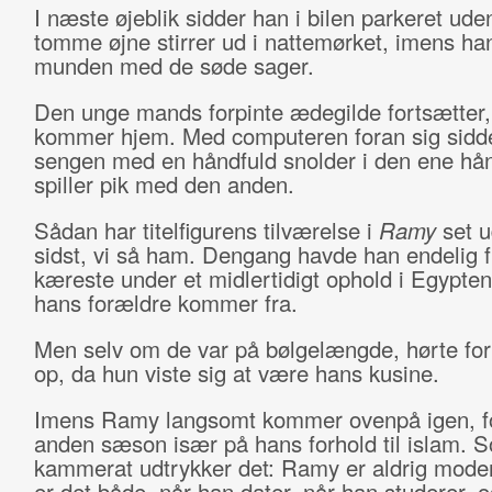
I næste øjeblik sidder han i bilen parkeret ude
tomme øjne stirrer ud i nattemørket, imens han
munden med de søde sager.
Den unge mands forpinte ædegilde fortsætter,
kommer hjem. Med computeren foran sig sidde
sengen med en håndfuld snolder i den ene hå
spiller pik med den anden.
Sådan har titelfigurens tilværelse i
Ramy
set u
sidst, vi så ham. Dengang havde han endelig 
kæreste under et midlertidigt ophold i Egypten
hans forældre kommer fra.
Men selv om de var på bølgelængde, hørte for
op, da hun viste sig at være hans kusine.
Imens Ramy langsomt kommer ovenpå igen, f
anden sæson især på hans forhold til islam. 
kammerat udtrykker det: Ramy er aldrig mode
er det både, når han dater, når han studerer, 