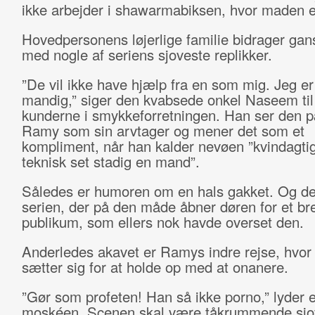
ikke arbejder i shawarmabiksen, hvor maden e
Hovedpersonens løjerlige familie bidrager gans
med nogle af seriens sjoveste replikker.
”De vil ikke have hjælp fra en som mig. Jeg er
mandig,” siger den kvabsede onkel Naseem t
kunderne i smykkeforretningen. Han ser den 
Ramy som sin arvtager og mener det som et
kompliment, når han kalder nevøen ”kvindagti
teknisk set stadig en mand”.
Således er humoren om en hals gakket. Og de
serien, der på den måde åbner døren for et br
publikum, som ellers nok havde overset den.
Anderledes akavet er Ramys indre rejse, hvor
sætter sig for at holde op med at onanere.
”Gør som profeten! Han så ikke porno,” lyder e
moskéen. Scenen skal være tåkrummende sjo