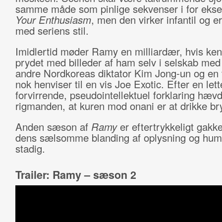
samme måde som pinlige sekvenser i for eks
Your Enthusiasm
, men den virker infantil og er
med seriens stil.
Imidlertid møder Ramy en milliardær, hvis ke
prydet med billeder af ham selv i selskab med
andre Nordkoreas diktator Kim Jong-un og en t
nok henviser til en vis Joe Exotic. Efter en lett
forvirrende, pseudointellektuel forklaring hæv
rigmanden, at kuren mod onani er at drikke b
Anden sæson af
Ramy
er eftertrykkeligt gakk
dens sælsomme blanding af oplysning og hum
stadig.
Trailer: Ramy – sæson 2