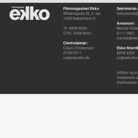
Filmmagasinet Ekko
Sekretariat:
Wildersgade 32, 2. sal
Sekretariat@
1408 København K
Annoncer:
Tlf. 8838 9292
Merete Hell
CVR. 3468 8443
6111 5851
merete@ekko
Chefredaktør:
Claus Christensen
Ekko Shortli
2729 0011
8838 9292
cc@ekkofilm.dk
cc@ekkofilm
Artikler og i
indekseres u
distribueres