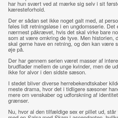
har hun svært ved at mærke sig selv i sit først
kæresteforhold.
Der er sådan set ikke noget galt med, at pers
føles lidt retningsløse i en ungdomsserie. Det 
nærmest påkrævet, hvis det skal virke bare n
som at være omkring de tyve. Men historien, 
skal gerne have en retning, og den kan være s
øje på.
Der har gennem serien været masser af inter
brudflader mellem de unge kvinder, men de ud
ikke for alvor i den sidste sæson.
I stedet bliver diverse herrebekendtskaber kilde
meste drama, hvor det i tidligere sæsoner ha
mere om venskaber og udforskning af identitet
grænser.
Nu, hvor al den tilfældige sex er pillet ud, står 
med en
Salsa
med
Skam
i ascendanten, hvilke