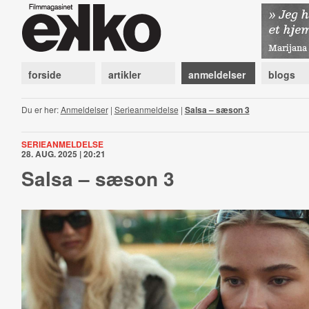
forside
artikler
anmeldelser
blogs
Du er her:
Anmeldelser
|
Serieanmeldelse
|
Salsa – sæson 3
SERIEANMELDELSE
28. AUG. 2025 | 20:21
Salsa – sæson 3