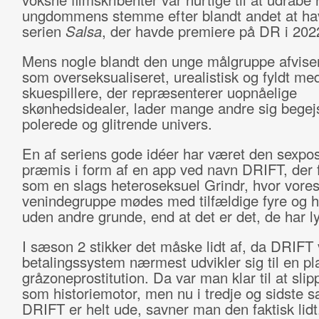
ungdommens stemme efter blandt andet at ha
serien
Salsa
, der havde premiere på DR i 202
Mens nogle blandt den unge målgruppe afviser
som overseksualiseret, urealistisk og fyldt me
skuespillere, der repræsenterer uopnåelige
skønhedsidealer, lader mange andre sig begejs
polerede og glitrende univers.
En af seriens gode idéer har været den sexpos
præmis i form af en app ved navn DRIFT, der 
som en slags heteroseksuel Grindr, hvor vore
venindegruppe mødes med tilfældige fyre og h
uden andre grunde, end at det er det, de har lys
I sæson 2 stikker det måske lidt af, da DRIFT 
betalingssystem nærmest udvikler sig til en pl
gråzoneprostitution. Da var man klar til at sli
som historiemotor, men nu i tredje og sidste 
DRIFT er helt ude, savner man den faktisk lidt