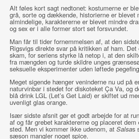
Alt føles kort sagt nedtonet: kostumerne er bl
grå, sorte og dækkende, historierne er blevet
almindelige, karaktererne er blevet mindre dr
og sex er i alle former stort set forsvundet.
Man får til tider fornemmelsen af, at den sids
Rigsvigs direkte svar på kritikken af ham. Det 
skam, for seriens styrke lå netop i, at den skilt
fra mængden og turde skildre unges grænses
seksuelle eksperimenter uden løftede pegefing
Meget sigende hænger veninderne nu ud på e
naturvinbar i stedet for diskoteket Ça Va, og 
blå drink LGL (Let’s Get Laid) er skiftet ud m
uvenligt glas orange.
Især sidste afsnit gør et godt arbejde for at ru
af og får grebet karaktererne og placeret dem e
sted. Men vi kommer ikke udenom, at
Salsa
s 
sæson mangler noget spice.