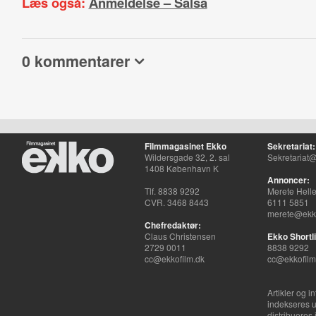
Læs også:
Anmeldelse – Salsa
0 kommentarer
Filmmagasinet Ekko
Sekretariat:
Wildersgade 32, 2. sal
Sekretariat@
1408 København K
Annoncer:
Tlf. 8838 9292
Merete Hell
CVR. 3468 8443
6111 5851
merete@ekko
Chefredaktør:
Claus Christensen
Ekko Shortli
2729 0011
8838 9292
cc@ekkofilm.dk
cc@ekkofilm
Artikler og i
indekseres u
distribueres