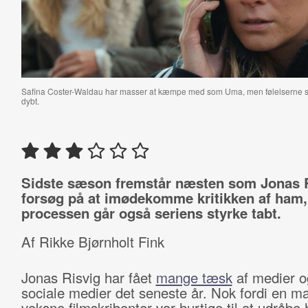
Safina Coster-Waldau har masser at kæmpe med som Uma, men følelserne sti
dybt.
Sidste sæson fremstår næsten som Jonas 
forsøg på at imødekomme kritikken af ham,
processen går også seriens styrke tabt.
Af Rikke Bjørnholt Fink
Jonas Risvig har fået
mange tæsk
af medier o
sociale medier det seneste år. Nok fordi en m
voksne filmskribenter var hurtige til at udråb