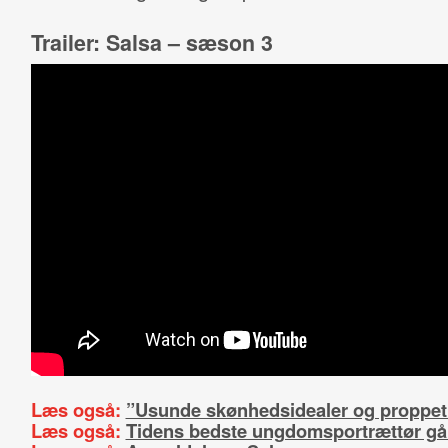
Trailer: Salsa – sæson 3
Læs også:
”Usunde skønhedsidealer og proppet
Læs også:
Tidens bedste ungdomsportrættør går 