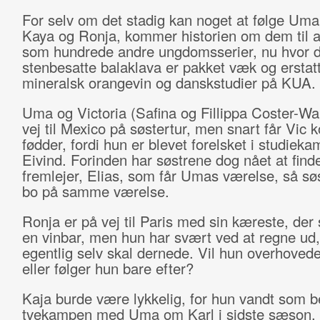
For selv om det stadig kan noget at følge Uma
Kaya og Ronja, kommer historien om dem til at
som hundrede andre ungdomsserier, nu hvor de
stenbesatte balaklava er pakket væk og erstat
mineralsk orangevin og danskstudier på KUA.
Uma og Victoria (Safina og Fillippa Coster-Wa
vej til Mexico på søstertur, men snart får Vic k
fødder, fordi hun er blevet forelsket i studiek
Eivind. Forinden har søstrene dog nået at find
fremlejer, Elias, som får Umas værelse, så s
bo på samme værelse.
Ronja er på vej til Paris med sin kæreste, der
en vinbar, men hun har svært ved at regne ud
egentlig selv skal dernede. Vil hun overhovedet
eller følger hun bare efter?
Kaja burde være lykkelig, for hun vandt som 
tvekampen med Uma om Karl i sidste sæson.