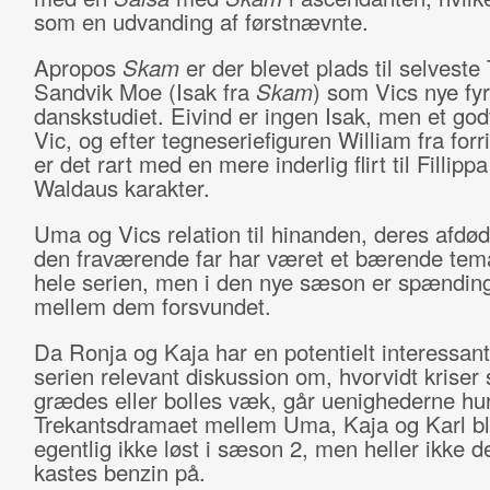
som en udvanding af førstnævnte.
Apropos
Skam
er der blevet plads til selveste 
Sandvik Moe (Isak fra
Skam
) som Vics nye fyr
danskstudiet. Eivind er ingen Isak, men et godt
Vic, og efter tegneseriefiguren William fra for
er det rart med en mere inderlig flirt til Fillipp
Waldaus karakter.
Uma og Vics relation til hinanden, deres afdø
den fraværende far har været et bærende te
hele serien, men i den nye sæson er spændin
mellem dem forsvundet.
Da Ronja og Kaja har en potentielt interessant
serien relevant diskussion om, hvorvidt kriser 
grædes eller bolles væk, går uenighederne hurt
Trekantsdramaet mellem Uma, Kaja og Karl b
egentlig ikke løst i sæson 2, men heller ikke d
kastes benzin på.