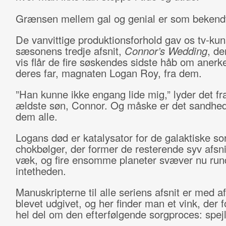
Grænsen mellem gal og genial er som bekendt
De vanvittige produktionsforhold gav os tv-ku
sæsonens tredje afsnit,
Connor’s Wedding
, de
vis flår de fire søskendes sidste håb om anerk
deres far, magnaten Logan Roy, fra dem.
”Han kunne ikke engang lide mig,” lyder det fr
ældste søn, Connor. Og måske er det sandhed
dem alle.
Logans død er katalysator for de galaktiske so
chokbølger, der former de resterende syv afsni
væk, og fire ensomme planeter svæver nu rund
intetheden.
Manuskripterne til alle seriens afsnit er med a
blevet udgivet, og her finder man et vink, der f
hel del om den efterfølgende sorgproces: spejl