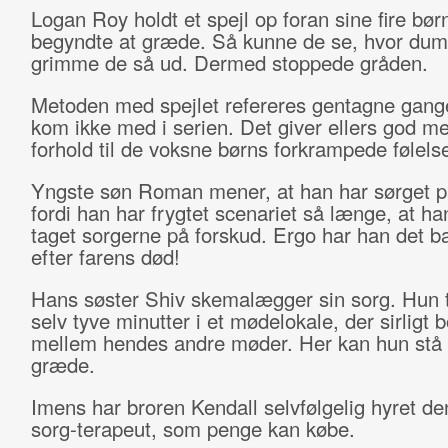
Logan Roy holdt et spejl op foran sine fire bør
begyndte at græde. Så kunne de se, hvor du
grimme de så ud. Dermed stoppede gråden.
Metoden med spejlet refereres gentagne gan
kom ikke med i serien. Det giver ellers god me
forhold til de voksne børns forkrampede følelse
Yngste søn Roman mener, at han har sørget p
fordi han har frygtet scenariet så længe, at h
taget sorgerne på forskud. Ergo har han det b
efter farens død!
Hans søster Shiv skemalægger sin sorg. Hun ti
selv tyve minutter i et mødelokale, der sirligt 
mellem hendes andre møder. Her kan hun stå 
græde.
Imens har broren Kendall selvfølgelig hyret de
sorg-terapeut, som penge kan købe.