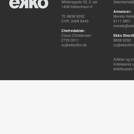
Wildersgade 32, 2. sal
Sekretariat@
1408 København K
Annoncer:
Tlf. 8838 9292
Merete Hell
CVR. 3468 8443
6111 5851
merete@ekko
Chefredaktør:
Claus Christensen
Ekko Shortli
2729 0011
8838 9292
cc@ekkofilm.dk
cc@ekkofilm
Artikler og i
indekseres u
distribueres