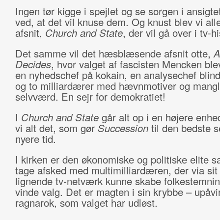
Ingen tør kigge i spejlet og se sorgen i ansigtet
ved, at det vil knuse dem. Og knust blev vi all
afsnit,
Church and State
, der vil gå over i tv-h
Det samme vil det hæsblæsende afsnit otte,
A
Decides
, hvor valget af fascisten Mencken blev
en nyhedschef på kokain, en analysechef blind
og to milliardærer med hævnmotiver og mang
selvværd. En sejr for demokratiet!
I
Church and State
går alt op i en højere enhe
vi alt det, som gør
Succession
til den bedste se
nyere tid.
I kirken er den økonomiske og politiske elite sa
tage afsked med multimilliardæren, der via sit
lignende tv-netværk kunne skabe folkestemnin
vinde valg. Det er magten i sin krybbe – upåvir
ragnarok, som valget har udløst.