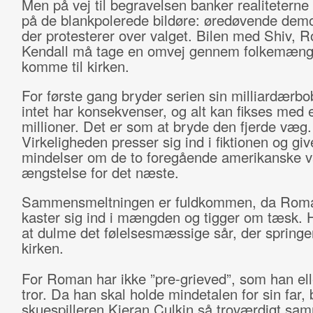
Men på vej til begravelsen banker realiteterne 
på de blankpolerede bildøre: øredøvende demo
der protesterer over valget. Bilen med Shiv, 
Kendall må tage en omvej gennem folkemængd
komme til kirken.
For første gang bryder serien sin milliardærbo
intet har konsekvenser, og alt kan fikses med 
millioner. Det er som at bryde den fjerde væg.
Virkeligheden presser sig ind i fiktionen og giv
mindelser om de to foregående amerikanske v
ængstelse for det næste.
Sammensmeltningen er fuldkommen, da Roman 
kaster sig ind i mængden og tigger om tæsk. 
at dulme det følelsesmæssige sår, der springer
kirken.
For Roman har ikke ”pre-grieved”, som han ell
tror. Da han skal holde mindetalen for sin far,
skuespilleren Kieran Culkin så troværdigt sa