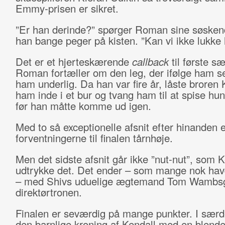
Emmy-prisen er sikret.
”Er han derinde?” spørger Roman sine søske
han bange peger på kisten. ”Kan vi ikke lukke
Det er et hjerteskærende
callback
til første s
Roman fortæller om den leg, der ifølge ham se
ham underlig. Da han var fire år, låste broren 
ham inde i et bur og tvang ham til at spise h
før han måtte komme ud igen.
Med to så exceptionelle afsnit efter hinanden e
forventningerne til finalen tårnhøje.
Men det sidste afsnit går ikke ”nut-nut”, som Ke
udtrykke det. Det ender – som mange nok hav
– med Shivs uduelige ægtemand Tom Wambs
direktørtronen.
Finalen er seværdig på mange punkter. I sær
den barnlige kroning af Kendall med en blende