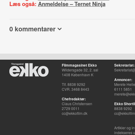
Læs også:
Anmeldelse – Ternet Ninja
0 kommentarer
Filmmagasinet Ekko
Sekretariat:
Wildersgade 32, 2. sal
Sekretariat@
1408 København K
Annoncer:
Tlf. 8838 9292
Merete Hell
CVR. 3468 8443
6111 5851
merete@ekko
Chefredaktør:
Claus Christensen
Ekko Shortli
2729 0011
8838 9292
cc@ekkofilm.dk
cc@ekkofilm
Artikler og i
indekseres u