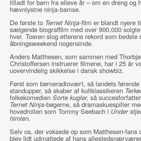
tilladt for børn fra elleve år – om en dreng og 
hævnlystne ninja-bamse.
De første to
Ternet Ninja-
film er blandt nyere t
sælgende biograffilm med over 900.000 solgte b
hver. Toeren slog etterens rekord som bedste
åbningsweekend nogensinde.
Anders Matthesen, som sammen med Thorbjø
Christoffersen instruerer filmene, har i 25 år 
uovervindelig skikkelse i dansk showbiz.
Først som børneradiovært, så landets førende
standupper, så skaber af kultklassikeren
Terke
folkekomedien
Sorte kugler,
så succesforfatte
Ternet Ninja-
bøgerne, så dramaskuespiller me
hovedrollen som Tommy Seebach i
Under stje
himlen.
Selv os, der voksede op som Matthesen-fans 
blev lidt udmattede af hans allestedsnærvære