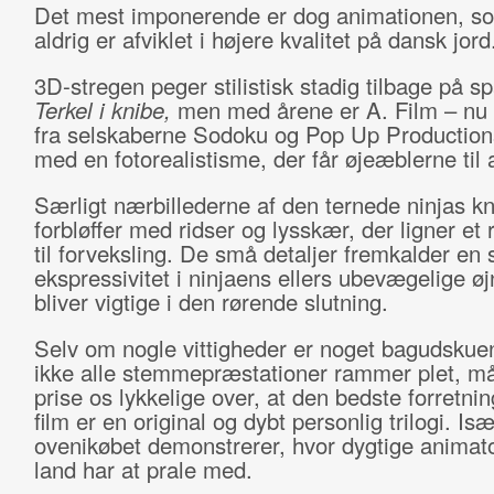
Det mest imponerende er dog animationen, s
aldrig er afviklet i højere kvalitet på dansk jord
3D-stregen peger stilistisk stadig tilbage på s
Terkel i knibe,
men med årene er A. Film – nu
fra selskaberne Sodoku og Pop Up Production
med en fotorealistisme, der får øjeæblerne til at
Særligt nærbillederne af den ternede ninjas k
forbløffer med ridser og lysskær, der ligner et 
til forveksling. De små detaljer fremkalder en
ekspressivitet i ninjaens ellers ubevægelige ø
bliver vigtige i den rørende slutning.
Selv om nogle vittigheder er noget bagudskue
ikke alle stemmepræstationer rammer plet, må v
prise os lykkelige over, at den bedste forretnin
film er en original og dybt personlig trilogi. Is
ovenikøbet demonstrerer, hvor dygtige animat
land har at prale med.