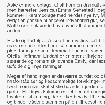
Aske er mere optaget af sit hormon-dramatisk
med kæresten Jessica (Emma Sehested Høeg
kommer i karambolage med hendes nye fyr, Ma
øvrigt en ganske nuanceret indvandrerfigur, s
Matthesen nok burde have overladt stemmen ti
anden.
Pludselig forfølges Aske af en mystisk sort bi
må være ude efter ham, så sammen med skol
pige, forsøger han at komme til bunds i sagen.
Ofelia Hoffmann Lindahl er en stærk tilføjels
støttende og romantisk lovende Emily, der lad
udfolde sig i nye retninger.
Meget af handlingen er desværre bundet op p
misforståelser og kedsommelige forviklinger 
twist, som man skal stikke hovedet i jorden for
gætte. Heldigvis kulminerer det i en ret energi
inspireret afslutning, der nikker bevidst til
Terk
og binder trådene sammen på en tilfredsstille