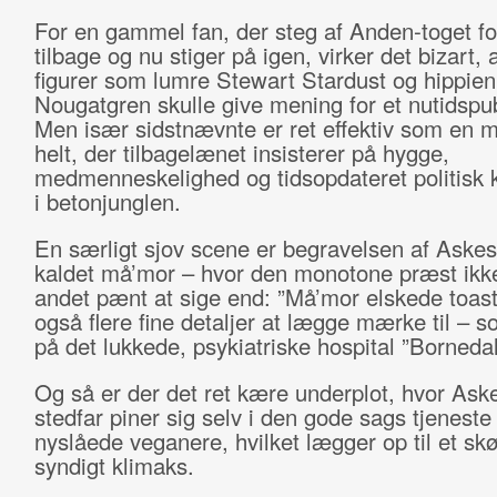
For en gammel fan, der steg af Anden-toget fo
tilbage og nu stiger på igen, virker det bizart,
figurer som lumre Stewart Stardust og hippie
Nougatgren skulle give mening for et nutidspu
Men især sidstnævnte er ret effektiv som en 
helt, der tilbagelænet insisterer på hygge,
medmenneskelighed og tidsopdateret politisk 
i betonjunglen.
En særligt sjov scene er begravelsen af Aske
kaldet må’mor – hvor den monotone præst ikk
andet pænt at sige end: ”Må’mor elskede toast
også flere fine detaljer at lægge mærke til – 
på det lukkede, psykiatriske hospital ”Bornedal
Og så er der det ret kære underplot, hvor Ask
stedfar piner sig selv i den gode sags tjenest
nyslåede veganere, hvilket lægger op til et sk
syndigt klimaks.