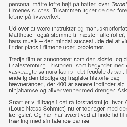
persona, måtte løfte højt på hatten over
Ternet
filmenes succes. Tilsammen ligner de den fore
krone på livsværket.
Ud over at være instruktør og manuskriptforfa
Matthesen også stemme til næsten alle roller, 
hans musik – den mindst succesfulde del af vi
finder plads i filmene uden problemer.
Tredje film er annonceret som den sidste, og d
finalestemning i historien, som begynder med 
vaskeægte samuraikamp i det feudale Japan. H
endelig den blodige og tragiske historie bag
hævnerånden, der 400 år senere indfinder sig 
ninjabamse og bliver venner med drengen Ask
Snart er vi tilbage i det rå forstadsmiljø, hvor
(Louis Næss-Schmidt) nu er teenager med den
længsler. Og han har svært ved at finde tid til 
træning med sin talende bamse.