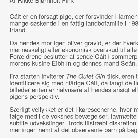
Af Rikke Bjørnholt Fink
Cáit er en forsagt pige, der forsvinder i larmen
mange søskende i en fattig landbofamilie i 19
Irland.
Da hendes mor igen bliver gravid, er der hver
menneskeligt eller økonomisk overskud til alle
Forældrene beslutter at sende Cáit i sommerp
morens kusine Eibhlín og dennes mand Seán.
Fra starten inviterer
The Quiet Girl
tilskueren ti
identificere sig med niårige Cáit, da langt de fl
billeder enten er halvnære af hendes ansigt ell
pigens perspektiv.
Særligt vellykket er det i kørescenerne, hvor 
følge med i de voksnes bevægelser, lavmælte
subtile udvekslinger. Trods tilstræbt diskretio
meningen nemt af det observante barn på ba