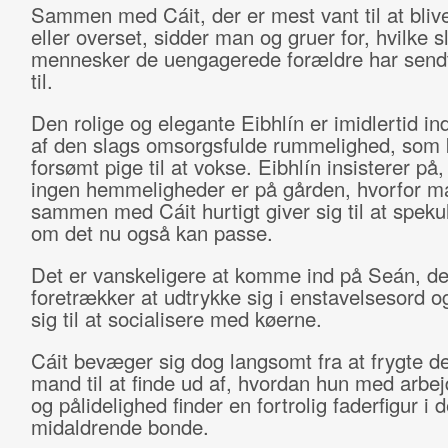
Sammen med Cáit, der er mest vant til at bliv
eller overset, sidder man og gruer for, hvilke s
mennesker de uengagerede forældre har send
til.
Den rolige og elegante Eibhlín er imidlertid i
af den slags omsorgsfulde rummelighed, som 
forsømt pige til at vokse. Eibhlín insisterer på,
ingen hemmeligheder er på gården, hvorfor m
sammen med Cáit hurtigt giver sig til at speku
om det nu også kan passe.
Det er vanskeligere at komme ind på Seán, de
foretrækker at udtrykke sig i enstavelsesord o
sig til at socialisere med køerne.
Cáit bevæger sig dog langsomt fra at frygte den
mand til at finde ud af, hvordan hun med arb
og pålidelighed finder en fortrolig faderfigur i 
midaldrende bonde.