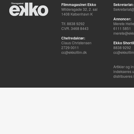
Filmmagasinet Ekko
Sekretariat:
Wildersgade 32, 2. sal
Sekretariat@
1408 København K
Annoncer:
Tlf. 8838 9292
Merete Hell
CVR. 3468 8443
6111 5851
merete@ekko
Chefredaktør:
Claus Christensen
Ekko Shortli
2729 0011
8838 9292
cc@ekkofilm.dk
cc@ekkofilm
Artikler og i
indekseres u
distribueres