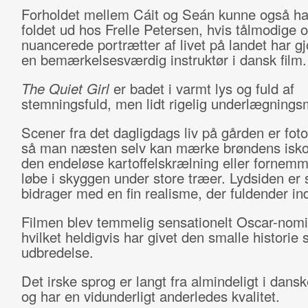
Forholdet mellem Cáit og Seán kunne også h
foldet ud hos Frelle Petersen, hvis tålmodige 
nuancerede portrætter af livet på landet har gj
en bemærkelsesværdig instruktør i dansk film.
The Quiet Girl
er badet i varmt lys og fuld af
stemningsfuld, men lidt rigelig underlægnings
Scener fra det dagligdags liv på gården er foto
så man næsten selv kan mærke brøndens isko
den endeløse kartoffelskrælning eller fornemm
løbe i skyggen under store træer. Lydsiden er 
bidrager med en fin realisme, der fuldender ind
Filmen blev temmelig sensationelt Oscar-nomi
hvilket heldigvis har givet den smalle historie 
udbredelse.
Det irske sprog er langt fra almindeligt i dansk
og har en vidunderligt anderledes kvalitet.