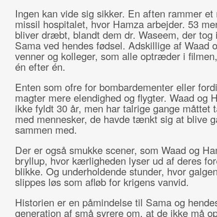
Ingen kan vide sig sikker. En aften rammer et 
missil hospitalet, hvor Hamza arbejder. 53 m
bliver dræbt, blandt dem dr. Waseem, der tog
Sama ved hendes fødsel. Adskillige af Waad
venner og kolleger, som alle optræder i filmen,
én efter én.
Enten som ofre for bombardementer eller fordi
magter mere elendighed og flygter. Waad og 
ikke fyldt 30 år, men har talrige gange måttet 
med mennesker, de havde tænkt sig at blive 
sammen med.
Der er også smukke scener, som Waad og H
bryllup, hvor kærligheden lyser ud af deres fo
blikke. Og underholdende stunder, hvor galg
slippes løs som afløb for krigens vanvid.
Historien er en påmindelse til Sama og hende
generation af små syrere om, at de ikke må 