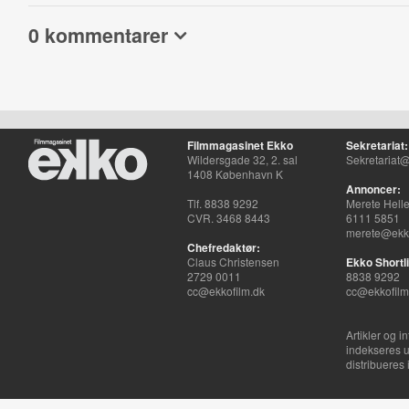
0 kommentarer
Filmmagasinet Ekko
Sekretariat:
Wildersgade 32, 2. sal
Sekretariat@
1408 København K
Annoncer:
Tlf. 8838 9292
Merete Hell
CVR. 3468 8443
6111 5851
merete@ekko
Chefredaktør:
Claus Christensen
Ekko Shortli
2729 0011
8838 9292
cc@ekkofilm.dk
cc@ekkofilm
Artikler og i
indekseres u
distribueres