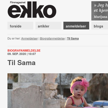
forside
artikler
anmeldelser
blogs
Du er her:
Anmeldelser
|
Biografanmeldelse
|
Til Sama
BIOGRAFANMELDELSE
09. SEP. 2020 | 10:07
Til Sama