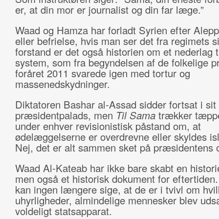
er, at din mor er journalist og din far læge.”
Waad og Hamza har forladt Syrien efter Alepp
eller befrielse, hvis man ser det fra regimets s
forstand er det også historien om et nederlag ti
system, som fra begyndelsen af de folkelige pr
foråret 2011 svarede igen med tortur og
massenedskydninger.
Diktatoren Bashar al-Assad sidder fortsat i sit
præsidentpalads, men
Til Sama
trækker tæpp
under enhver revisionistisk påstand om, at
ødelæggelserne er overdrevne eller skyldes isl
Nej, det er alt sammen sket på præsidentens 
Waad Al-Kateab har ikke bare skabt en histori
men også et historisk dokument for eftertiden.
kan ingen længere sige, at de er i tvivl om hvi
uhyrligheder, almindelige mennesker blev udsat
voldeligt statsapparat.