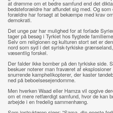
at drømme om et bedre samfund end det diktat
bedsteforældre har affundet sig med. Og som
forældre har forsøgt at bekæmpe med krav om
demokrati.
Det unge par har mulighed for at forlade Syri
tager på besøg i Tyrkiet hos flygtede familie
Selv om religionen og kulturen stort set er d
nord som syd i det syrisk-tyrkiske grænseland,
væsentlig forskel.
Der falder ikke bomber på den tyrkiske side. 
beskuer noterer man fraværet af eksplosioner
snurrende kamphelikopterer, der kaster tønd
ned på beboelsesejendomme.
Men hverken Waad eller Hamza vil opgive de
om et mere retfærdigt samfund, hvor de kan b
arbejde i en fredelig sammenhæng.
Som instruktøren siger: ”Sama, din eneste for