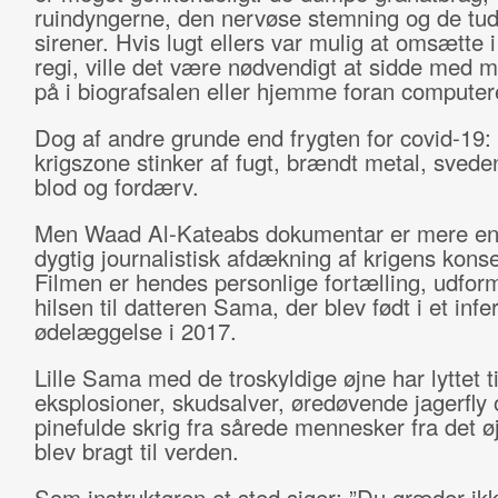
ruindyngerne, den nervøse stemning og de tu
sirener. Hvis lugt ellers var mulig at omsætte i
regi, ville det være nødvendigt at sidde med 
på i biografsalen eller hjemme foran computer
Dog af andre grunde end frygten for covid-19:
krigszone stinker af fugt, brændt metal, sved
blod og fordærv.
Men Waad Al-Kateabs dokumentar er mere end
dygtig journalistisk afdækning af krigens kons
Filmen er hendes personlige fortælling, udfo
hilsen til datteren Sama, der blev født i et infe
ødelæggelse i 2017.
Lille Sama med de troskyldige øjne har lyttet ti
eksplosioner, skudsalver, øredøvende jagerfly 
pinefulde skrig fra sårede mennesker fra det øj
blev bragt til verden.
Som instruktøren et sted siger: ”Du græder ik