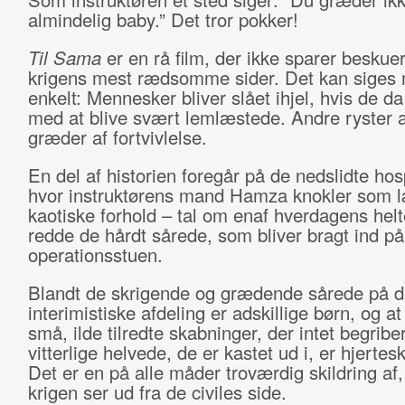
almindelig baby.” Det tror pokker!
Til Sama
er en rå film, der ikke sparer beskue
krigens mest rædsomme sider. Det kan siges
enkelt: Mennesker bliver slået ihjel, hvis de da
med at blive svært lemlæstede. Andre ryster a
græder af fortvivlelse.
En del af historien foregår på de nedslidte hosp
hvor instruktørens mand Hamza knokler som 
kaotiske forhold – tal om enaf hverdagens helte
redde de hårdt sårede, som bliver bragt ind på
operationsstuen.
Blandt de skrigende og grædende sårede på 
interimistiske afdeling er adskillige børn, og at
små, ilde tilredte skabninger, der intet begriber
vitterlige helvede, de er kastet ud i, er hjerte
Det er en på alle måder troværdig skildring af
krigen ser ud fra de civiles side.