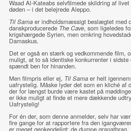
Waad Al-Kateabs selvfilmede skildring af livet
døden – i det belejrede Aleppo.
Til Sama
er indholdsmæssigt beslægtet med 
danskproducerede
The Cave
, som ligeledes fo
krigshærgede Syrien, men omkring hovedstad
Damaskus.
Det er også en stærk og vedkommende film, o
muligt, at to så identiske konkurrenter i sidste
spændt ben for hinanden.
Men filmpris eller ej,
Til Sama
er helt igennem
uafrystelig. Måske lyder det som en kliché af 
der for længst burde være kastet på mødding
er ikke muligt at finde et mere dækkende udtry
Uafrystelig!
For én der, som denne anmelder, selv har være
fire gange for at rapportere fra den igangvære
er meget genkendeligt: de dumpe granatbrag,