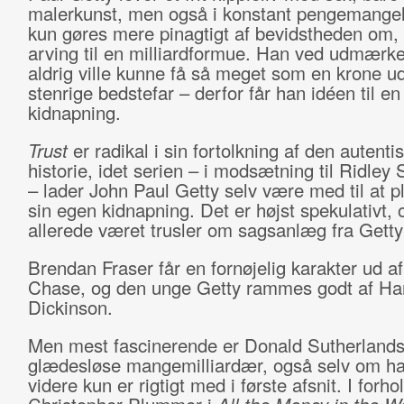
malerkunst, men også i konstant pengemangel.
kun gøres mere pinagtigt af bevidstheden om, 
arving til en milliardformue. Han ved udmærke
aldrig ville kunne få så meget som en krone ud
stenrige bedstefar – derfor får han idéen til en
kidnapning.
Trust
er radikal i sin fortolkning af den autenti
historie, idet serien – i modsætning til Ridley 
– lader John Paul Getty selv være med til at 
sin egen kidnapning. Det er højst spekulativt, 
allerede været trusler om sagsanlæg fra Getty
Brendan Fraser får en fornøjelig karakter ud af
Chase, og den unge Getty rammes godt af Har
Dickinson.
Men mest fascinerende er Donald Sutherland
glædesløse mangemilliardær, også selv om han
videre kun er rigtigt med i første afsnit. I forhol