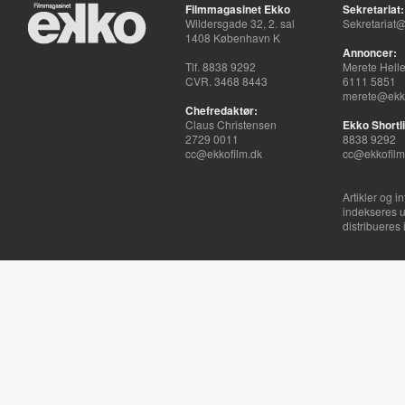
Filmmagasinet Ekko
Sekretariat:
Wildersgade 32, 2. sal
Sekretariat@
1408 København K
Annoncer:
Tlf. 8838 9292
Merete Hell
CVR. 3468 8443
6111 5851
merete@ekko
Chefredaktør:
Claus Christensen
Ekko Shortli
2729 0011
8838 9292
cc@ekkofilm.dk
cc@ekkofilm
Artikler og i
indekseres u
distribueres