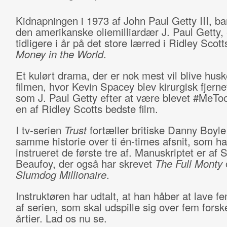
Kidnapningen i 1973 af John Paul Getty III, ba
den amerikanske oliemilliardær J. Paul Getty,
tidligere i år på det store lærred i Ridley Scot
Money in the World
.
Et kulørt drama, der er nok mest vil blive hus
filmen, hvor Kevin Spacey blev kirurgisk fjernet
som J. Paul Getty efter at være blevet #MeToo
en af Ridley Scotts bedste film.
I tv-serien
Trust
fortæller britiske Danny Boyle
samme historie over ti én-times afsnit, som ha
instrueret de første tre af. Manuskriptet er af
Beaufoy, der også har skrevet
The Full Monty
Slumdog Millionaire
.
Instruktøren har udtalt, at han håber at lave 
af serien, som skal udspille sig over fem forske
årtier. Lad os nu se.