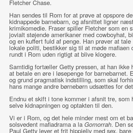
Fletcher Chase.
Han sendes til Rom for at prøve at opspore de
kidnappede barnebarn, og afsnittet ligner næs
krimikomedie. Fraser spiller Fletcher som en s
jovialt støjende amerikaner med cowboyhat, bi
og en kuffert fuld af penge. Han prøver at tal
lokale politi, bestikker sig til at møde mafiaen
rundt i Rom uden rigtigt at blive klogere.
Samtidig fortæller Getty pressen, at han ikke h
at betale en øre i løsepenge for barnebarnet. 
og grund pragmatisk indstilling, som skal forhi
hans mange andre børnebørn udsættes for de
Endnu et skift i tone kommer i afsnit tre, som
selve kidnapningen og optakten til den.
Vi er i Rom, og det hele minder mest om et ba
solsvedent mafiadrama a la
Gomorrah
. Den s
Paul Getty lever et frit hippieliv med sex, bare