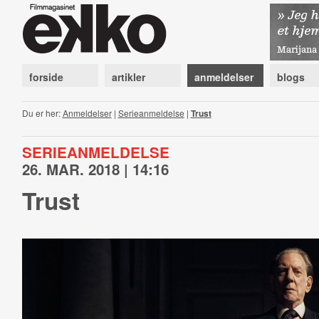
forside
artikler
anmeldelser
blogs
Du er her:
Anmeldelser
|
Serieanmeldelse
|
Trust
SERIEANMELDELSE
26. MAR. 2018 | 14:16
Trust