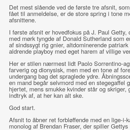
Det mest slående ved de første tre afsnit, so
fået til anmeldelse, er de store spring i tone 
afsnittene.
I første afsnit er hovedfokus på J. Paul Getty, 
med mørk tyngde af Donald Sutherland som e
af sindssygt rig gnier, altdominerende patriark
aldrende playboy med eget harem af villige ve
Her er stilen nærmest lidt Paolo Sorrentino-agt
farverig og dionysisk, men med en tone af for
undergang bag det spraglede ydre. Åbningssc
en mand begår selvmord med en stegegaffel
hjertet, mens smukke kvinder står og skriger, 
indtryk af, at her kan alt ske.
God start.
Afsnit to åbner ret forbløffende med en lige-i-
monolog af Brendan Fraser, der spiller Gettys ”