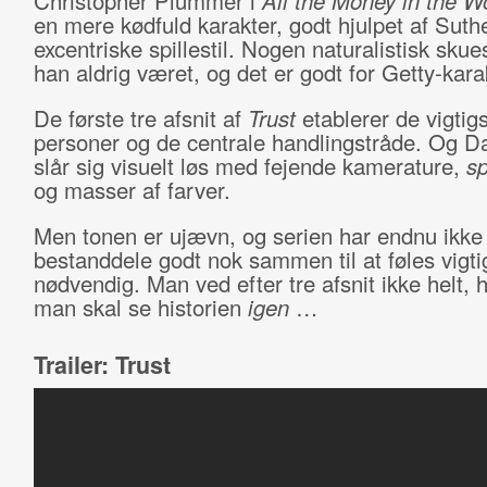
Christopher Plummer i
All the Money in the W
en mere kødfuld karakter, godt hjulpet af Suthe
excentriske spillestil. Nogen naturalistisk skues
han aldrig været, og det er godt for Getty-kara
De første tre afsnit af
Trust
etablerer de vigtig
personer og de centrale handlingstråde. Og D
slår sig visuelt løs med fejende kamerature,
sp
og masser af farver.
Men tonen er ujævn, og serien har endnu ikke k
bestanddele godt nok sammen til at føles vigtig
nødvendig. Man ved efter tre afsnit ikke helt, 
man skal se historien
igen
…
Trailer: Trust