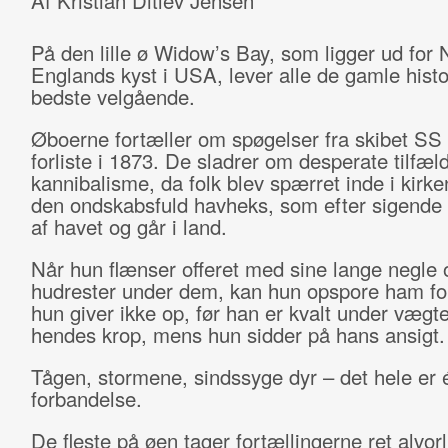
Af Kristian Ditlev Jensen
På den lille ø Widow’s Bay, som ligger ud for
Englands kyst i USA, lever alle de gamle histor
bedste velgående.
Øboerne fortæller om spøgelser fra skibet SS
forliste i 1873. De sladrer om desperate tilfæl
kannibalisme, da folk blev spærret inde i kirk
den ondskabsfuld havheks, som efter sigende 
af havet og går i land.
Når hun flænser offeret med sine lange negle 
hudrester under dem, kan hun opspore ham for
hun giver ikke op, før han er kvalt under vægte
hendes krop, mens hun sidder på hans ansigt
Tågen, stormene, sindssyge dyr – det hele er 
forbandelse.
De fleste på øen tager fortællingerne ret alvorl