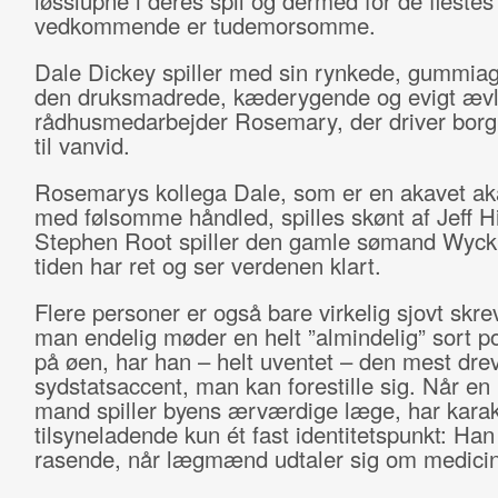
løsslupne i deres spil og dermed for de flestes
vedkommende er tudemorsomme.
Dale Dickey spiller med sin rynkede, gummiag
den druksmadrede, kæderygende og evigt æv
rådhusmedarbejder Rosemary, der driver bor
til vanvid.
Rosemarys kollega Dale, som er en akavet a
med følsomme håndled, spilles skønt af Jeff Hil
Stephen Root spiller den gamle sømand Wyck,
tiden har ret og ser verdenen klart.
Flere personer er også bare virkelig sjovt skre
man endelig møder en helt ”almindelig” sort pol
på øen, har han – helt uventet – den mest dre
sydstatsaccent, man kan forestille sig. Når e
mand spiller byens ærværdige læge, har kara
tilsyneladende kun ét fast identitetspunkt: Han 
rasende, når lægmænd udtaler sig om medici