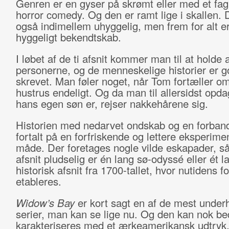
Genren er en gyser på skrømt eller med et fagl
horror comedy. Og den er ramt lige i skallen. 
også indimellem uhyggelig, men frem for alt er
hyggeligt bekendtskab.
I løbet af de ti afsnit kommer man til at holde a
personerne, og de menneskelige historier er g
skrevet. Man føler noget, når Tom fortæller om
hustrus endeligt. Og da man til allersidst opd
hans egen søn er, rejser nakkehårene sig.
Historien med nedarvet ondskab og en forband
fortalt på en forfriskende og lettere eksperim
måde. Der foretages nogle vilde eskapader, så
afsnit pludselig er én lang sø-odyssé eller ét l
historisk afsnit fra 1700-tallet, hvor nutidens 
etableres.
Widow’s Bay
er kort sagt en af de mest under
serier, man kan se lige nu. Og den kan nok be
karakteriseres med et ærkeamerikansk udtryk