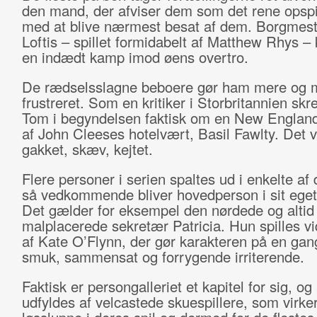
den mand, der afviser dem som det rene opsp
med at blive nærmest besat af dem. Borgmes
Loftis – spillet formidabelt af Matthew Rhys 
en indædt kamp imod øens overtro.
De rædselsslagne beboere gør ham mere og 
frustreret. Som en kritiker i Storbritannien skr
Tom i begyndelsen faktisk om en New Englan
af John Cleeses hotelvært, Basil Fawlty. Det vi
gakket, skæv, kejtet.
Flere personer i serien spaltes ud i enkelte af d
så vedkommende bliver hovedperson i sit eget 
Det gælder for eksempel den nørdede og altid
malplacerede sekretær Patricia. Hun spilles vi
af Kate O’Flynn, der gør karakteren på en gang
smuk, sammensat og forrygende irriterende.
Faktisk er persongalleriet et kapitel for sig, og 
udfyldes af velcastede skuespillere, som virker