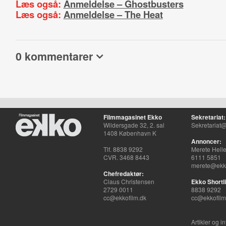
Læs også:
Anmeldelse – Ghostbusters
Læs også:
Anmeldelse – The Heat
0 kommentarer
Filmmagasinet Ekko
Sekretariat:
Wildersgade 32, 2. sal
Sekretariat@
1408 København K
Annoncer:
Tlf. 8838 9292
Merete Hell
CVR. 3468 8443
6111 5851
merete@ekko
Chefredaktør:
Claus Christensen
Ekko Shortli
2729 0011
8838 9292
cc@ekkofilm.dk
cc@ekkofilm
Artikler og i