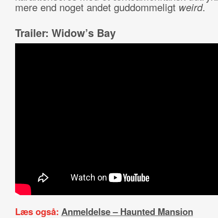
mere end noget andet guddommeligt
weird
.
Trailer: Widow’s Bay
Læs også:
Anmeldelse – Haunted Mansion