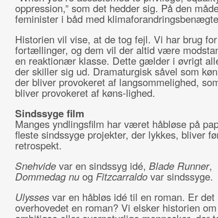
oppression,” som det hedder sig. På den måde 
feminister i båd med klimaforandringsbenægte
Historien vil vise, at de tog fejl. Vi har brug fo
fortællinger, og dem vil der altid være modsta
en reaktionær klasse. Dette gælder i øvrigt alle
der skiller sig ud. Dramaturgisk såvel som køns
der bliver provokeret af langsommelighed, so
bliver provokeret af køns-lighed.
Sindssyge film
Manges yndlingsfilm har været håbløse på pap
fleste sindssyge projekter, der lykkes, bliver før
retrospekt.
Snehvide
var en sindssyg idé,
Blade Runner
,
Dommedag nu
og
Fitzcarraldo
var sindssyge.
Ulysses
var en håbløs idé til en roman. Er det
overhovedet en roman? Vi elsker historien om