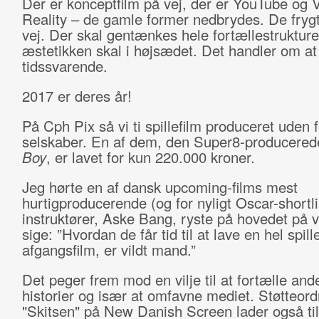
Der er konceptfilm på vej, der er YouTube og V
Reality – de gamle former nedbrydes. De frygt
vej. Der skal gentænkes hele fortællestrukture
æstetikken skal i højsædet. Det handler om a
tidssvarende.
2017 er deres år!
På Cph Pix så vi ti spillefilm produceret uden f
selskaber. En af dem, den Super8-producere
Boy
, er lavet for kun 220.000 kroner.
Jeg hørte en af dansk upcoming-films mest
hurtigproducerende (og for nyligt Oscar-shortl
instruktører, Aske Bang, ryste på hovedet på v
sige: ”Hvordan de får tid til at lave en hel spil
afgangsfilm, er vildt mand.”
Det peger frem mod en vilje til at fortælle and
historier og især at omfavne mediet. Støtteor
"Skitsen" på New Danish Screen lader også til