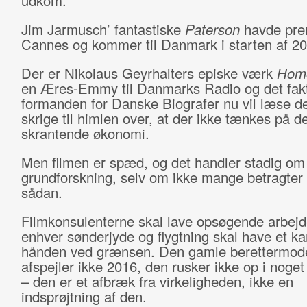
udkom.
Jim Jarmusch’ fantastiske
Paterson
havde pre
Cannes og kommer til Danmark i starten af 20
Der er Nikolaus Geyrhalters episke værk
Homo
en Æres-Emmy til Danmarks Radio og det fak
formanden for Danske Biografer nu vil læse de
skrige til himlen over, at der ikke tænkes på d
skrantende økonomi.
Men filmen er spæd, og det handler stadig om
grundforskning, selv om ikke mange betragter
sådan.
Filmkonsulenterne skal lave opsøgende arbejd
enhver sønderjyde og flygtning skal have et k
hånden ved grænsen. Den gamle berettermode
afspejler ikke 2016, den rusker ikke op i noget
– den er et afbræk fra virkeligheden, ikke en
indsprøjtning af den.