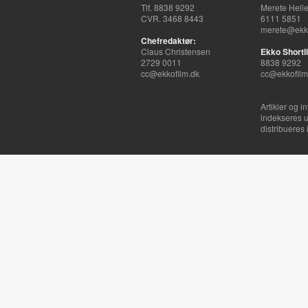
Tlf. 8838 9292
Merete Hell
CVR. 3468 8443
6111 5851
merete@ekko
Chefredaktør:
Claus Christensen
Ekko Shortli
2729 0011
8838 9292
cc@ekkofilm.dk
cc@ekkofilm
Artikler og i
indekseres u
distribueres