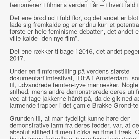
fænomener i filmens verden i år – i hvert fald
Det ene brød ud i fuld flor, og det andet er blot
lade sig fremkalde og er endnu kun et potentia
første er hele feminisme-debatten, det andet er
ville kalde ”den nye film”.
Det ene rækker tilbage i 2016, det andet peg
2017.
Under en filmforestilling på verdens største
dokumentarfilmfestival, IDFA i Amsterdam, so
til, udvandrede femten-tyve mennesker. Nogle
stilhed, mens andre demonstrerede deres util
ved at tage jakkerne hårdt på, da de gik ned a
larmende trapper i det gamle Brakke Grond-te
Grunden til, at man tydeligt kunne høre den
demonstrative larm fra deres fødder, var, at de
absolut stilhed i filmen i cirka en time i træk. 
havde ingen fortælling, ingen faste karakterer, 