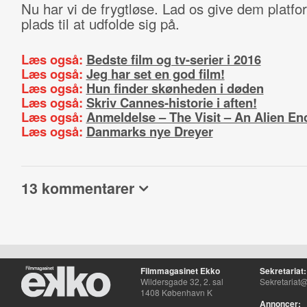
Nu har vi de frygtløse. Lad os give dem platf
plads til at udfolde sig på.
Læs også:
Bedste film og tv-serier i 2016
Læs også:
Jeg har set en god film!
Læs også:
Hun finder skønheden i døden
Læs også:
Skriv Cannes-historie i aften!
Læs også:
Anmeldelse – The Visit – An Alien En
Læs også:
Danmarks nye Dreyer
13 kommentarer
Filmmagasinet Ekko
Sekretariat:
Wildersgade 32, 2. sal
Sekretariat@
1408 København K
Annoncer: