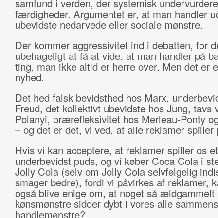
samfund i verden, der systemisk undervurdere
færdigheder. Argumentet er, at man handler ud
ubevidste nedarvede eller sociale mønstre.
Der kommer aggressivitet ind i debatten, for d
ubehageligt at få at vide, at man handler på b
ting, man ikke altid er herre over. Men det er
nyhed.
Det hed falsk bevidsthed hos Marx, underbevi
Freud, det kollektivt ubevidste hos Jung, tavs 
Polanyi, prærefleksivitet hos Merleau-Ponty og
– og det er det, vi ved, at alle reklamer spiller 
Hvis vi kan acceptere, at reklamer spiller os et
underbevidst puds, og vi køber Coca Cola i ste
Jolly Cola (selv om Jolly Cola selvfølgelig indi
smager bedre), fordi vi påvirkes af reklamer, k
også blive enige om, at noget så ældgammelt
kønsmønstre sidder dybt i vores alle sammens
handlemønstre?