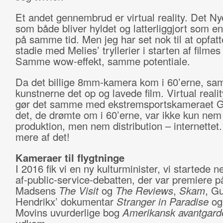
Et andet gennembrud er virtual reality. Det Ny
som både bliver hyldet og latterliggjort som en
på samme tid. Men jeg har set nok til at opfatt
stadie med Melies’ tryllerier i starten af filmes 
Samme wow-effekt, samme potentiale.
Da det billige 8mm-kamera kom i 60’erne, sa
kunstnerne det op og lavede film. Virtual reali
gør det samme med ekstremsportskameraet G
det, de drømte om i 60’erne, var ikke kun nem
produktion, men nem distribution – internettet.
mere af det!
Kameraer til flygtninge
I 2016 fik vi en ny kulturminister, vi startede 
af-public-service-debatten, der var premiere p
Madsens
The Visit
og
The Reviews
,
Skam
, G
Hendrikx’ dokumentar
Stranger in Paradise
og
Movins uvurderlige bog
Amerikansk avantgard