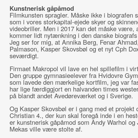
Kunstnerisk gåpåmod
Filmkunsten spragler. Måske ikke i biografen 
som i vores storkapital-ejede skyer og skinne
videobriller. Men i 2017 kan det måske være, 
kommer lidt nytænkning i den danske biografs
Jeg ser for mig, at Annika Berg, Fenar Ahmad
Palmason, Kasper Skovsbøl og et nyt Cph Do
seværdigt.
Firmaet Makropol vil lave en hel spillefilm i virt
Den gruppe gymnasieelever fra Hvidovre Gy
som lavede den mærkelige kortfilm, jeg var fas
har lige færdiggjort en halvanden times weste
på blandt andet Avedøreværket og i Sverige.
Og Kasper Skovsbøl er i gang med et projekt
Christian 4., der kun skal foregå inde i en hes
er kunstnerisk gåpåmod som Andy Warhol og 
Mekas ville være stolte af.