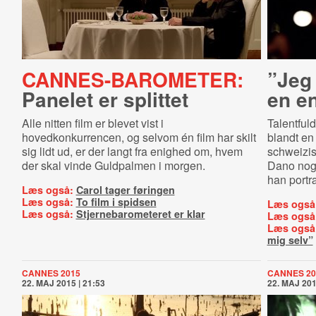
CANNES-BAROMETER:
”Jeg 
Panelet er splittet
en en
Alle nitten film er blevet vist i
Talentful
hovedkonkurrencen, og selvom én film har skilt
blandt en
sig lidt ud, er der langt fra enighed om, hvem
schweizis
der skal vinde Guldpalmen i morgen.
Dano noge
han portræ
Læs også:
Carol tager føringen
Læs også:
To film i spidsen
Læs også
Læs også:
Stjernebarometeret er klar
Læs også
Læs også
mig selv”
CANNES 2015
CANNES 20
22. MAJ 2015 | 21:53
22. MAJ 201