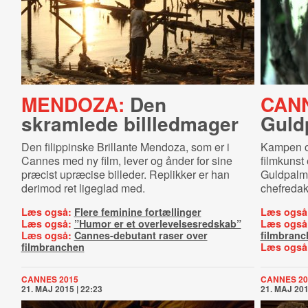
MENDOZA:
Den
CAN
skramlede billledmager
Guld
Den filippinske Brillante Mendoza, som er i
Kampen om
Cannes med ny film, lever og ånder for sine
filmkunst 
præcist upræcise billeder. Replikker er han
Guldpalm
derimod ret ligeglad med.
chefredak
Læs også:
Flere feminine fortællinger
Læs også
Læs også:
”Humor er et overlevelsesredskab”
Læs også
Læs også:
Cannes-debutant raser over
filmbranc
filmbranchen
Læs også
CANNES 2015
CANNES 20
21. MAJ 2015 | 22:23
21. MAJ 201