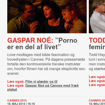
GASPAR NOÉ:
”Porno
TOD
er en del af livet”
femin
Love
modtages med både fascination og
Todd Hay
hovedrysten i Cannes. På dagens pressemøde
lunt i svi
fortalte den kontroversielle franske instruktør
men instru
om, hvorfor filmen har så mange eksplicitte sex-
og stærke
scener.
Læs også
Læs også
Læs også:
Film vi glæder os til
Læs også
Læs også:
Gaspar Noé på Cannes med fræk
plakat
CANNES 2015
CANNES 20
18. MAJ 2015 | 16:16
18. MAJ 201