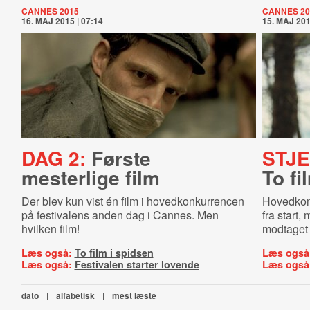
CANNES 2015
CANNES 20
16. MAJ 2015 | 07:14
15. MAJ 201
DAG 2:
Første
STJ
mesterlige film
To fi
Der blev kun vist én film i hovedkonkurrencen
Hovedkon
på festivalens anden dag i Cannes. Men
fra start,
hvilken film!
modtaget a
Læs også:
To film i spidsen
Læs også
Læs også:
Festivalen starter lovende
Læs også
dato
|
alfabetisk
|
mest læste