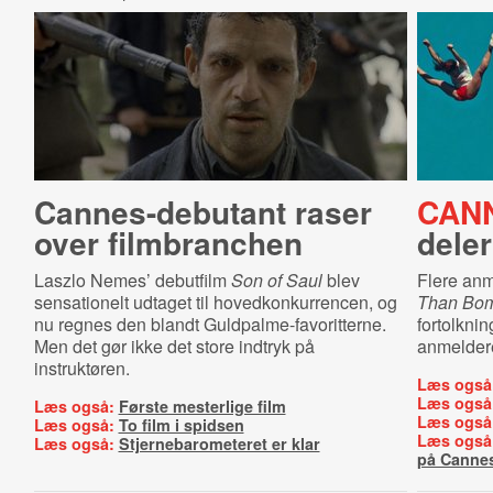
Cannes-​de­butant raser
CAN
over filmbranchen
dele
Laszlo Nemes’ debutfilm
Son of Saul
blev
Flere anm
sensationelt udtaget til hovedkonkurrencen, og
Than Bo
nu regnes den blandt Guldpalme-favoritterne.
fortolknin
Men det gør ikke det store indtryk på
anmeldere 
instruktøren.
Læs også
Læs også
Læs også:
Første mesterlige film
Læs også
Læs også:
To film i spidsen
Læs også
Læs også:
Stjernebarometeret er klar
på Canne