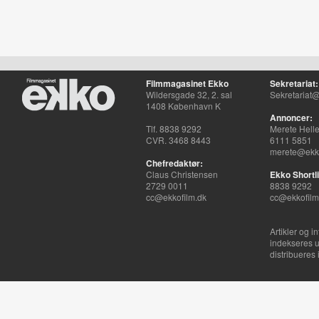
Filmmagasinet Ekko
Sekretariat:
Wildersgade 32, 2. sal
Sekretariat@
1408 København K
Annoncer:
Tlf. 8838 9292
Merete Hell
CVR. 3468 8443
6111 5851
merete@ekko
Chefredaktør:
Claus Christensen
Ekko Shortli
2729 0011
8838 9292
cc@ekkofilm.dk
cc@ekkofilm
Artikler og i
indekseres u
distribueres