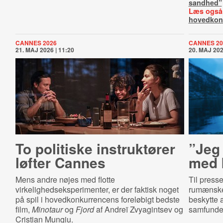
sandhed”
Læs også
hovedkon
CANNES 2026
CANNES 20
21. MAJ 2026 | 11:20
20. MAJ 202
To politiske instruktører
”Jeg
løfter Cannes
med 
Mens andre nøjes med flotte
Til press
virkelighedseksperimenter, er der faktisk noget
rumænske 
på spil i hovedkonkurrencens foreløbigt bedste
beskytte a
film,
Minotaur
og
Fjord
af Andreï Zvyagintsev og
samfundet
Cristian Mungiu.