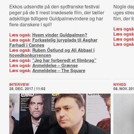
Ekkos udsendte på den sydfranske festival
Nogle dag
peger på de ti mest imødesete film, der tæller
uges stre
adskillige tidligere Guldpalmevindere og har
film, der 
flere danskere i spil!
Læs også
Læs også
Læs også:
Hvem vinder Guldpalmen?
Læs også
Læs også:
Forkastelig juryplads til Asghar
Læs også
Farhadi i Cannes
Læs også:
Ruben Östlund og Ali Abbasi i
hovedkonkurrencen
Læs også:
”Jeg har forberedt et filmbrag”
Læs også:
Anmeldelse – Grænse
Læs også:
Anmeldelse – The Square
INTERVIEW
NYHED
28. DEC. 2017 | 11:02
08. NOV. 201