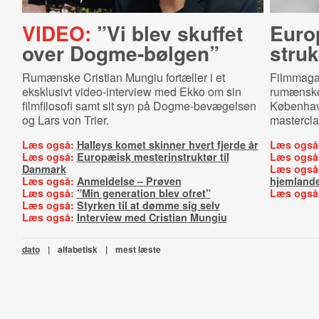
VIDEO:
”Vi blev skuffet
Euro
over Dogme-bølgen”
struk
Rumænske Cristian Mungiu fortæller i et
Filmmagas
eksklusivt video-interview med Ekko om sin
rumænske 
filmfilosofi samt sit syn på Dogme-bevægelsen
København
og Lars von Trier.
mastercla
Læs også:
Halleys komet skinner hvert fjerde år
Læs også
Læs også:
Europæisk mesterinstruktør til
Læs også
Danmark
Læs også
Læs også:
Anmeldelse – Prøven
hjemlande
Læs også:
”Min generation blev ofret”
Læs også
Læs også:
Styrken til at dømme sig selv
Læs også:
Interview med Cristian Mungiu
dato
|
alfabetisk
|
mest læste