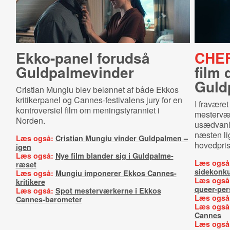
Ekko-panel forudså
CHE
Guld­pal­me­vin­der
film 
Guld
Cristian Mungiu blev belønnet af både Ekkos
kritikerpanel og Cannes-festivalens jury for en
I fravære
kontroversiel film om meningstyranniet i
mestervæ
Norden.
usædvanli
næsten li
Læs også:
Cristian Mungiu vinder Guldpalmen –
hovedprise
igen
Læs også:
Nye film blander sig i Guldpalme-
Læs også
ræset
sidekonk
Læs også:
Mungiu imponerer Ekkos Cannes-
Læs også
kritikere
queer-per
Læs også:
Spot mesterværkerne i Ekkos
Læs også
Cannes-barometer
Læs også
Cannes
Læs også