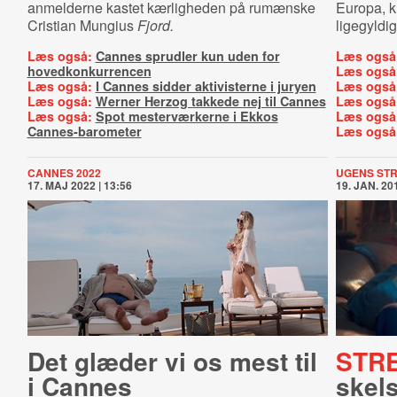
anmelderne kastet kærligheden på rumænske
Europa, kr
Cristian Mungius
Fjord.
ligegyldi
Læs også:
Cannes sprudler kun uden for
Læs også
hovedkonkurrencen
Læs også
Læs også:
I Cannes sidder aktivisterne i juryen
Læs også
Læs også:
Werner Herzog takkede nej til Cannes
Læs også
Læs også:
Spot mesterværkerne i Ekkos
Læs også
Cannes-barometer
Læs også
CANNES 2022
UGENS ST
17. MAJ 2022 | 13:56
19. JAN. 201
Det glæder vi os mest til
STR
i Cannes
skel