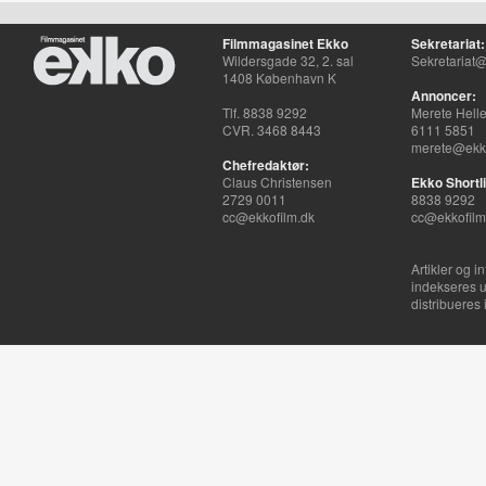
Filmmagasinet Ekko
Sekretariat:
Wildersgade 32, 2. sal
Sekretariat@
1408 København K
Annoncer:
Tlf. 8838 9292
Merete Hell
CVR. 3468 8443
6111 5851
merete@ekko
Chefredaktør:
Claus Christensen
Ekko Shortli
2729 0011
8838 9292
cc@ekkofilm.dk
cc@ekkofilm
Artikler og i
indekseres u
distribueres