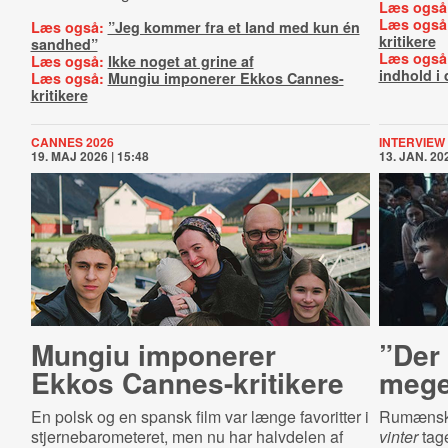
Læs også
Læs også
Læs også:
”Jeg kommer fra et land med kun én
kritikere
sandhed”
Læs også
Læs også:
Ikke noget at grine af
indhold i
Læs også:
Mungiu imponerer Ekkos Cannes-
kritikere
CANNES 2026
INTERVIEW
19. MAJ 2026 | 15:48
13. JAN. 202
Mungiu imponerer
”Der 
Ekkos Can­nes-​kri­ti­ke­re
mege
En polsk og en spansk film var længe favoritter i
Rumænske
stjernebarometeret, men nu har halvdelen af
vinter
tage