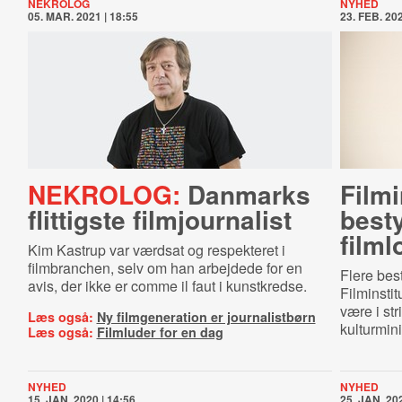
NEKROLOG
NYHED
05. MAR. 2021 | 18:55
23. FEB. 202
NEKROLOG:
Danmarks
Fil­mi
flittigste filmjournalist
best
filml
Kim Kastrup var værdsat og respekteret i
filmbranchen, selv om han arbejdede for en
Flere be
avis, der ikke er comme il faut i kunstkredse.
Filminstit
være i st
Læs også:
Ny filmgeneration er journalistbørn
kulturmin
Læs også:
Filmluder for en dag
NYHED
NYHED
15. JAN. 2020 | 14:56
25. JAN. 202