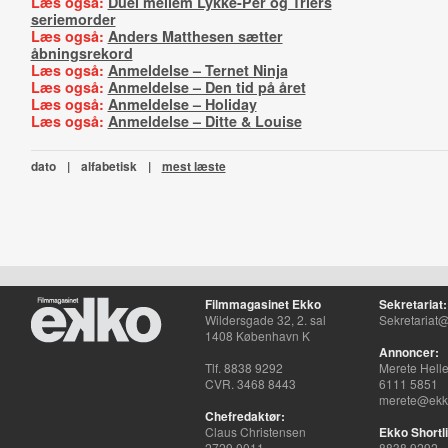
Læs også:
Duel mellem Lykke-Per og Triers
seriemorder
Læs også:
Anders Matthesen sætter
åbningsrekord
Læs også:
Anmeldelse – Ternet Ninja
Læs også:
Anmeldelse – Den tid på året
Læs også:
Anmeldelse – Holiday
Læs også:
Anmeldelse – Ditte & Louise
dato
|
alfabetisk
|
mest læste
Filmmagasinet Ekko
Sekretariat:
Wildersgade 32, 2. sal
Sekretariat@
1408 København K
Annoncer:
Tlf. 8838 9292
Merete Hell
CVR. 3468 8443
6111 5851
merete@ekko
Chefredaktør:
Claus Christensen
Ekko Shortli
2729 0011
8838 9292