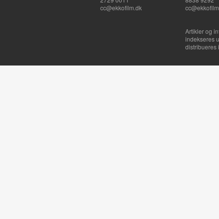
cc@ekkofilm.dk
cc@ekkofilm
Artikler og i
indekseres u
distribueres