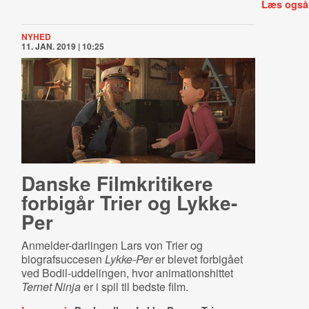
Læs også
NYHED
11. JAN. 2019 | 10:25
Danske Filmkritikere
forbigår Trier og Lykke-
Per
Anmelder-darlingen Lars von Trier og
biografsuccesen
Lykke-Per
er blevet forbigået
ved Bodil-uddelingen, hvor animationshittet
Ternet Ninja
er i spil til bedste film.