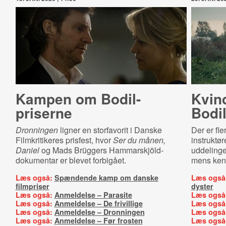
Kampen om Bodil-
Kvin
priserne
Bodil
Dronningen
ligner en storfavorit i Danske
Der er fl
Filmkritikeres prisfest, hvor
Ser du månen,
instruktør
Daniel
og Mads Brüggers Hammarskjöld-
uddelingen
dokumentar er blevet forbigået.
mens kend
Læs også:
Spændende kamp om danske
Læs også
filmpriser
dyster
Læs også:
Anmeldelse – Parasite
Læs også
Læs også:
Anmeldelse – De frivillige
Læs også
Læs også:
Anmeldelse – Dronningen
Læs også
Læs også:
Anmeldelse – Før frosten
Læs også