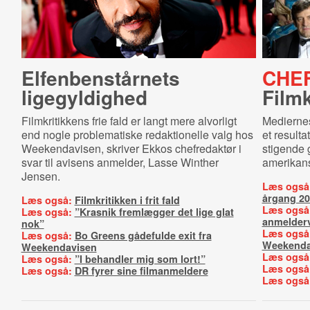
El­fen­ben­står­nets
CHE
ligegyldighed
Filmk
Filmkritikkens frie fald er langt mere alvorligt
Mediernes 
end nogle problematiske redaktionelle valg hos
et resulta
Weekendavisen, skriver Ekkos chefredaktør i
stigende 
svar til avisens anmelder, Lasse Winther
amerikans
Jensen.
Læs også
årgang 2
Læs også:
Filmkritikken i frit fald
Læs også
Læs også:
”Krasnik fremlægger det lige glat
anmelderv
nok”
Læs også
Læs også:
Bo Greens gådefulde exit fra
Weekenda
Weekendavisen
Læs også
Læs også:
”I behandler mig som lort!”
Læs også
Læs også:
DR fyrer sine filmanmeldere
Læs også