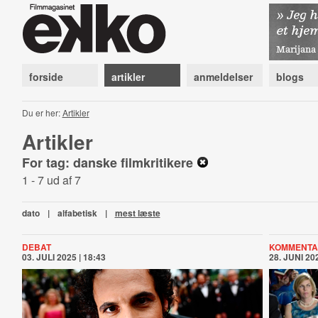
forside
artikler
anmeldelser
blogs
Du er her:
Artikler
Artikler
For tag: danske filmkritikere
1 - 7 ud af 7
dato
|
alfabetisk
|
mest læste
DEBAT
KOMMENTA
03. JULI 2025 | 18:43
28. JUNI 202