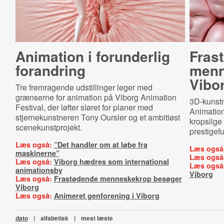
Animation i forunderlig
Fras
forandring
menn
Vibo
Tre fremragende udstillinger leger med
grænserne for animation på Viborg Animation
3D-kunstn
Festival, der løfter sløret for planer med
Animation
stjernekunstneren Tony Oursler og et ambitiøst
kropslige 
scenekunstprojekt.
prestigef
Læs også:
”Det handler om at løbe fra
Læs også
maskinerne”
Læs også
Læs også:
Viborg hædres som international
Læs også
animationsby
Viborg
Læs også:
Frastødende menneskekrop besøger
Viborg
Læs også:
Animeret genforening i Viborg
dato
|
alfabetisk
|
mest læste