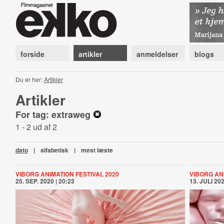
forside
artikler
anmeldelser
blogs
Du er her:
Artikler
Artikler
For tag: extraweg
1 - 2 ud af 2
dato
|
alfabetisk
|
mest læste
VIBORG ANIMATION FESTIVAL 2020
VIBORG ANI
25. SEP. 2020 | 20:23
13. JULI 202