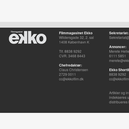
Filmmagasinet Ekko
Sekretariat:
Wildersgade 32, 2. sal
Sekretariat@
1408 København K
Annoncer:
Tlf. 8838 9292
Merete Hell
CVR. 3468 8443
6111 5851
merete@ekko
Chefredaktør:
Claus Christensen
Ekko Shortli
2729 0011
8838 9292
cc@ekkofilm.dk
cc@ekkofilm
Artikler og i
indekseres u
distribueres