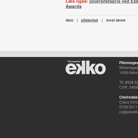
Læs også:
Diversitetspris ved Ekk
Awards
dato
|
alfabetisk
|
mest læste
Filmmagas
Wildersgade
1408 Købe
Tlf. 8838 9
CVR. 3468
Chefredak
Claus Chri
2729 0011
cc@ekkofil