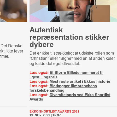
Autentisk
repræsentation stikker
dybere
t Det Danske
kt ikke lever
Det er ikke tilstrækkeligt at udskifte rollen som
emmer.
”Christian” eller ”Signe” med en af anden kulør
og kalde det øget diversitet.
Læs også:
Et Større Billede nomineret til
ligestillingspris
Læs også:
Mest roste artikel i Ekkos historie
Læs også:
Blotlægger filmbranchens
forskelsbehandling
Læs også:
Diversitetspris ved Ekko Shortlist
Awards
EKKO SHORTLIST AWARDS 2021
19. NOV. 2021 | 15:37