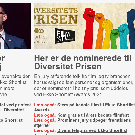
or
Her er de nominerede til
j
Diversitet Prisen
e overrakte den
En jury af førende folk fra film- og tv-branchen
kko Shortlist
har udvalgt de fem personer og organisationer,
en mere
der er nomineret til helt ny pris, som uddeles
che.
ved Ekko Shortlist Awards 2021.
tet ved prisfest
Læs også:
Stem på bedste film til Ekko Shortlist
l Diversitet
Awards
Læs også:
Kom gratis til årets bedste filmfest
o Shortlist
Læs også:
Prominent jury udpeger fremtidens
stjerner
Læs også:
Diversitetspris ved Ekko Shortlist