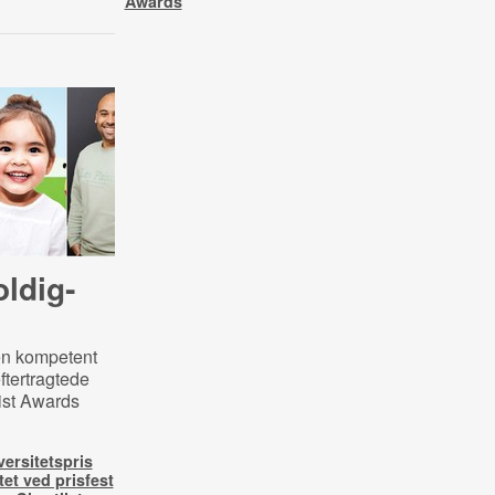
Awards
l­dig­
en kompetent
eftertragtede
list Awards
iversitetspris
tet ved prisfest