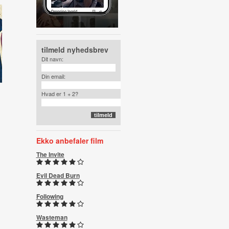
tilmeld nyhedsbrev
Dit navn:
Din email:
Hvad er 1 + 2?
Ekko anbefaler film
The Invite
Evil Dead Burn
Following
Wasteman