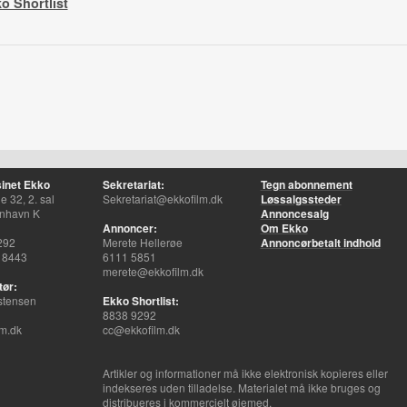
o Shortlist
inet Ekko
Sekretariat:
Tegn abonnement
 32, 2. sal
Sekretariat@ekkofilm.dk
Løssalgssteder
nhavn K
Annoncesalg
Annoncer:
Om Ekko
292
Merete Hellerøe
Annoncørbetalt indhold
 8443
6111 5851
merete@ekkofilm.dk
tør:
stensen
Ekko Shortlist:
8838 9292
m.dk
cc@ekkofilm.dk
Artikler og informationer må ikke elektronisk kopieres eller
indekseres uden tilladelse. Materialet må ikke bruges og
distribueres i kommercielt øjemed.