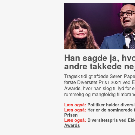
Han sagde ja, hv
andre takkede ne
Tragisk tidligt afdøde Søren Pap
første Diversitet Pris i 2021 ved E
Awards, hvor han slog til lyd for 
rummelig og mangfoldig filmbran
Læs også:
Politiker hylder diversi
Læs også:
Her er de nominerede ti
Prisen
Læs også:
Diversitetspris ved Ekk
Awards