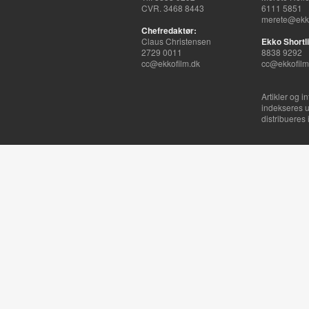
CVR. 3468 8443
6111 5851
merete@ekko
Chefredaktør:
Claus Christensen
Ekko Shortli
2729 0011
8838 9292
cc@ekkofilm.dk
cc@ekkofilm
Artikler og i
indekseres u
distribueres