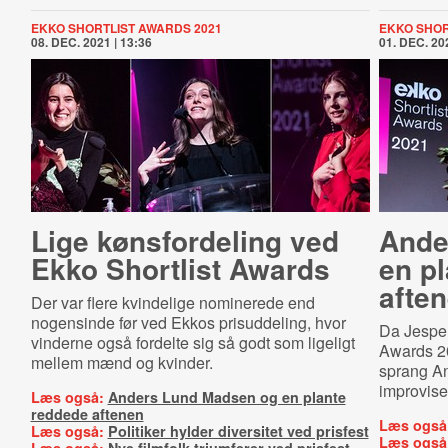
EKKO SHORTLIST AWARDS 2021
EKKO SHOR
08. DEC. 2021 | 13:36
01. DEC. 202
Lige kønsfordeling ved
Ande
Ekko Shortlist Awards
en p
afte
Der var flere kvindelige nominerede end
nogensinde før ved Ekkos prisuddeling, hvor
Da Jesper 
vinderne også fordelte sig så godt som ligeligt
Awards 20
mellem mænd og kvinder.
sprang An
improviser
Læs også:
Anders Lund Madsen og en plante
reddede aftenen
Læs også
Læs også:
Politiker hylder diversitet ved prisfest
Læs også