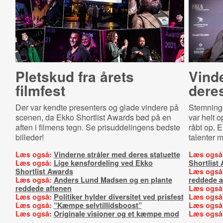
Pletskud fra årets
Vind
filmfest
deres
Der var kendte presenters og glade vindere på
Stemninge
scenen, da Ekko Shortlist Awards bød på en
var helt 
aften i filmens tegn. Se prisuddelingens bedste
råbt op. 
billeder!
talenter m
Læs også:
Vinderne stråler med deres statuette
Læs også
Læs også:
Lige kønsfordeling ved Ekko
Shortlist
Shortlist Awards
Læs også
Læs også:
Anders Lund Madsen og en plante
reddede a
reddede aftenen
Læs også
Læs også:
Politiker hylder diversitet ved prisfest
Læs også
Læs også:
”Kæmpe selvtillidsboost”
Læs også
Læs også:
Originale visioner og et kæmpe mod
Læs også