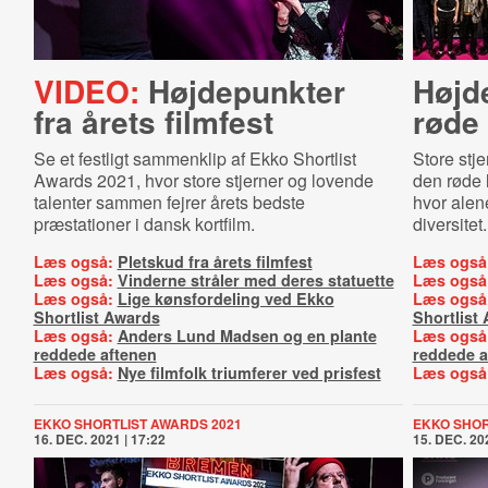
VIDEO:
Højdepunkter
Højd
fra årets filmfest
røde 
Se et festligt sammenklip af Ekko Shortlist
Store stj
Awards 2021, hvor store stjerner og lovende
den røde 
talenter sammen fejrer årets bedste
hvor alene
præstationer i dansk kortfilm.
diversitet.
Læs også:
Pletskud fra årets filmfest
Læs også
Læs også:
Vinderne stråler med deres statuette
Læs også
Læs også:
Lige kønsfordeling ved Ekko
Læs også
Shortlist Awards
Shortlist
Læs også:
Anders Lund Madsen og en plante
Læs også
reddede aftenen
reddede a
Læs også:
Nye filmfolk triumferer ved prisfest
Læs også
EKKO SHORTLIST AWARDS 2021
EKKO SHOR
16. DEC. 2021 | 17:22
15. DEC. 202