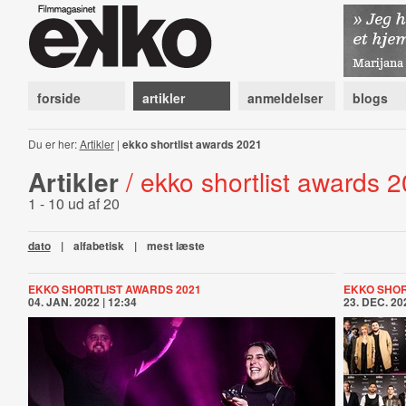
forside
artikler
anmeldelser
blogs
Du er her:
Artikler
|
ekko shortlist awards 2021
Artikler
/ ekko shortlist awards 
1 - 10 ud af 20
dato
|
alfabetisk
|
mest læste
EKKO SHORTLIST AWARDS 2021
EKKO SHOR
04. JAN. 2022 | 12:34
23. DEC. 202