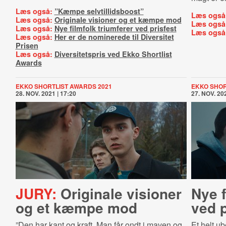
Læs også:
”Kæmpe selvtillidsboost”
Læs også
Læs også:
Originale visioner og et kæmpe mod
Læs også
Læs også:
Nye filmfolk triumferer ved prisfest
Læs også
Læs også:
Her er de nominerede til Diversitet
Prisen
Læs også:
Diversitetspris ved Ekko Shortlist
Awards
EKKO SHORTLIST AWARDS 2021
EKKO SHOR
28. NOV. 2021 | 17:20
27. NOV. 202
JURY:
Originale visioner
Nye f
og et kæmpe mod
ved p
”Den har kant og kraft. M
an får ondt i maven og
Et helt ub