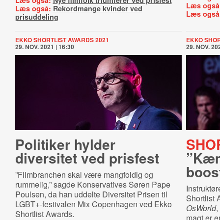
Læs også:
Nye filmfolk triumferer ved prisfest
Læs også
Læs også:
Rekordmange kvinder ved
Læs også
prisuddeling
EKKO SHORTLIST AWARDS 2021
EKKO SHOR
29. NOV. 2021 | 16:30
29. NOV. 202
Politiker hylder
SHOR
diversitet ved prisfest
”Kæmp
boos
”Filmbranchen skal være mangfoldig og
rummelig,” sagde Konservatives Søren Pape
Instruktø
Poulsen, da han uddelte Diversitet Prisen til
Shortlist 
LGBT+-festivalen Mix Copenhagen ved Ekko
OsWorld
,
Shortlist Awards.
magt er en 