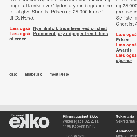
noget at tænke over,” lyder
juryens begrundelse
og 25.000
for at give
Shortlist Prisen og 25.000 kroner
grænseløs
til
OsWorld
.
Se liste 
Shortlist
Læs også:
Nye filmfolk triumferer ved prisfest
Læs også:
Prominent jury udpeger fremtidens
Læs også
stjerner
Prisen
Læs også
Awards
Læs også
stjerner
dato
|
alfabetisk
|
mest læste
Filmmagasinet Ekko
Sekretariat:
Wildersgade 32, 2. sal
Sekretariat@
1408 København K
Annoncer:
Tlf. 8838 9292
Merete Hell