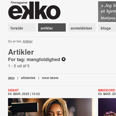
forside
artikler
anmeldelser
blogs
Du er her:
Artikler
Artikler
For tag: mangfoldighed
1 - 5 ud af 5
dato
|
alfabetisk
|
mest læste
DEBAT
MINDEORD
04. MAR. 2025 | 13:52
03. MAR. 20