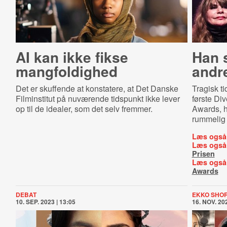
AI kan ikke fikse
Han 
mangfoldighed
andr
Det er skuffende at konstatere, at Det Danske
Tragisk t
Filminstitut på nuværende tidspunkt ikke lever
første Div
op til de idealer, som det selv fremmer.
Awards, hv
rummelig 
Læs også
Læs også
Prisen
Læs også
Awards
DEBAT
EKKO SHOR
10. SEP. 2023 | 13:05
16. NOV. 202