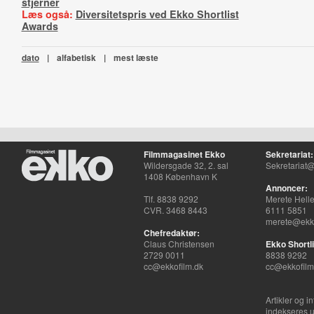
stjerner
Læs også:
Diversitetspris ved Ekko Shortlist
Awards
dato
|
alfabetisk
|
mest læste
Filmmagasinet Ekko
Sekretariat:
Wildersgade 32, 2. sal
Sekretariat@
1408 København K
Annoncer:
Tlf. 8838 9292
Merete Hell
CVR. 3468 8443
6111 5851
merete@ekko
Chefredaktør:
Claus Christensen
Ekko Shortli
2729 0011
8838 9292
cc@ekkofilm.dk
cc@ekkofilm
Artikler og i
indekseres u