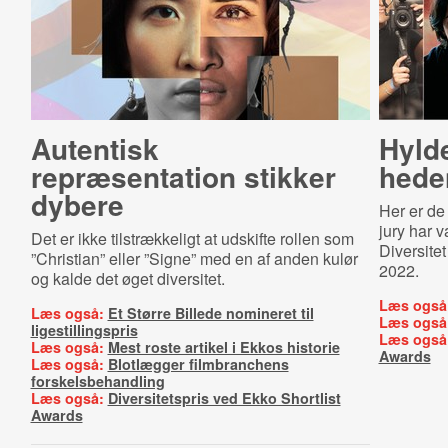
Autentisk
Hylde
repræsentation stikker
he­de
dybere
Her er de
jury har v
Det er ikke tilstrækkeligt at udskifte rollen som
Diversite
”Christian” eller ”Signe” med en af anden kulør
2022.
og kalde det øget diversitet.
Læs også
Læs også:
Et Større Billede nomineret til
Læs også
ligestillingspris
Læs også
Læs også:
Mest roste artikel i Ekkos historie
Awards
Læs også:
Blotlægger filmbranchens
forskelsbehandling
Læs også:
Diversitetspris ved Ekko Shortlist
Awards