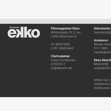
Filmmagasinet Ekko
Sekretariat:
Wildersgade 32, 2. sal
Sekretariat@
1408 København K
Annoncer:
Tlf. 8838 9292
Merete Hell
CVR. 3468 8443
6111 5851
merete@ekko
Chefredaktør:
Claus Christensen
Ekko Shortli
2729 0011
8838 9292
cc@ekkofilm.dk
cc@ekkofilm
Artikler og i
indekseres u
distribueres