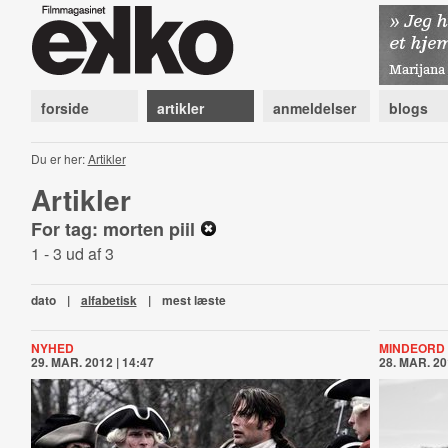
forside
artikler
anmeldelser
blogs
Du er her:
Artikler
Artikler
For tag: morten piil
1 - 3 ud af 3
dato
|
alfabetisk
|
mest læste
NYHED
MINDEORD
29. MAR. 2012 | 14:47
28. MAR. 20