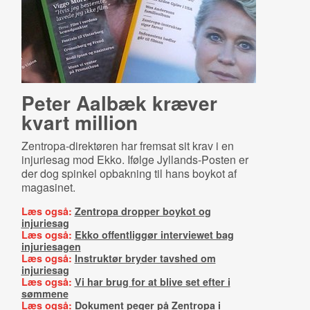
Peter Aalbæk kræver
kvart million
Zentropa-direktøren har fremsat sit krav i en
injuriesag mod Ekko. Ifølge Jyllands-Posten er
der dog spinkel opbakning til hans boykot af
magasinet.
Læs også:
Zentropa dropper boykot og
injuriesag
Læs også:
Ekko offentliggør interviewet bag
injuriesagen
Læs også:
Instruktør bryder tavshed om
injuriesag
Læs også:
Vi har brug for at blive set efter i
sømmene
Læs også:
Dokument peger på Zentropa i