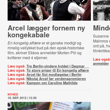
Arcel lægger fornem ny
Mind
kongekabale
Susanne B
Malmros e
En kongelig affære
er et ganske modigt og
ord på, 
rimelig vellykket bud på den episk-historiske
filmkriti
film, skriver Ekkos anmelder Morten Piil og
kvitterer med 4 stjerner.
Læs også
anmelder
Læs også:
Tre Berlin-vindere hyldet i Dagmar
Læs også:
To store priser til En kongelig affære
Læs også:
Arcel får flot modtagelse i Berlin
Læs også:
Nikolaj Arcel før verdenspremieren
Læs også:
Kampen om Caroline Mathilde
NYHED
18. SEP. 2012 | 12:30