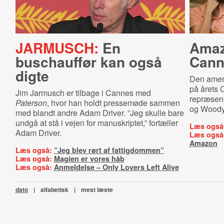
JARMUSCH:
En
Amaz
buschauffør kan også
Cann
digte
Den ameri
på årets 
Jim Jarmusch er tilbage i Cannes med
repræsent
Paterson
, hvor han holdt pressemøde sammen
og Woody 
med blandt andre Adam Driver. ”Jeg skulle bare
undgå at stå i vejen for manuskriptet,” fortæller
Læs også
Adam Driver.
Læs også
Amazon
Læs også:
”Jeg blev rørt af fattigdommen”
Læs også:
Magien er vores håb
Læs også:
Anmeldelse – Only Lovers Left Alive
dato
|
alfabetisk
|
mest læste