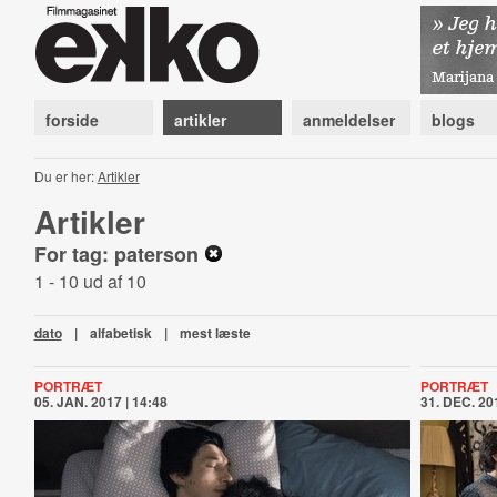
forside
artikler
anmeldelser
blogs
Du er her:
Artikler
Artikler
For tag: paterson
1 - 10 ud af 10
dato
|
alfabetisk
|
mest læste
PORTRÆT
PORTRÆT
05. JAN. 2017 | 14:48
31. DEC. 201