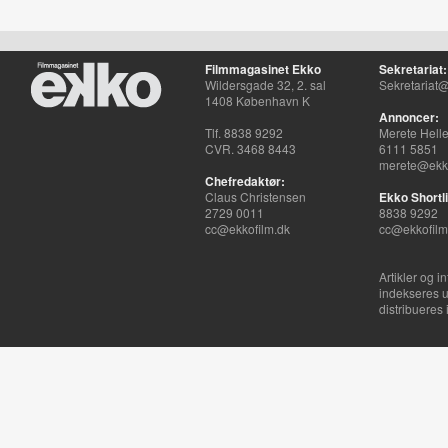
Filmmagasinet Ekko
Sekretariat:
Wildersgade 32, 2. sal
Sekretariat@
1408 København K
Annoncer:
Tlf. 8838 9292
Merete Hell
CVR. 3468 8443
6111 5851
merete@ekko
Chefredaktør:
Claus Christensen
Ekko Shortli
2729 0011
8838 9292
cc@ekkofilm.dk
cc@ekkofilm
Artikler og i
indekseres u
distribueres