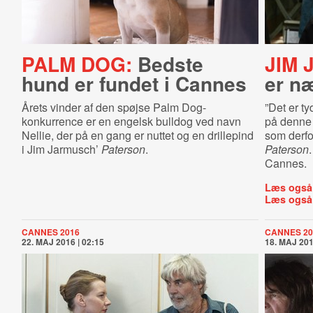
PALM DOG:
Bedste
JIM 
hund er fundet i Cannes
er n
Årets vinder af den spøjse Palm Dog-
”Det er ty
konkurrence er en engelsk bulldog ved navn
på denne 
Nellie, der på en gang er nuttet og en drillepind
som derfo
i Jim Jarmusch’
Paterson
.
Paterson
Cannes.
Læs også
Læs også
CANNES 2016
CANNES 20
22. MAJ 2016 | 02:15
18. MAJ 201