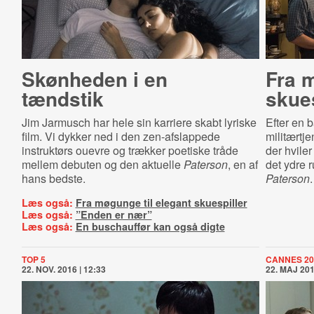
Skønheden i en
Fra m
tændstik
skues
Jim Jarmusch har hele sin karriere skabt lyriske
Efter en 
film. Vi dykker ned i den zen-afslappede
militærtj
instruktørs ouevre og trækker poetiske tråde
der hviler
mellem debuten og den aktuelle
Paterson
, en af
det ydre r
hans bedste.
Paterson
.
Læs også:
Fra møgunge til elegant skuespiller
Læs også:
”Enden er nær”
Læs også:
En buschauffør kan også digte
TOP 5
CANNES 20
22. NOV. 2016 | 12:33
22. MAJ 201