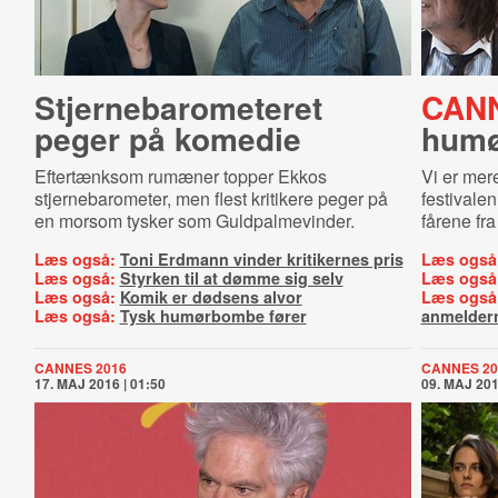
Stjer­ne­ba­ro­me­te­ret
CAN
peger på komedie
humø
Eftertænksom rumæner topper Ekkos
Vi er mer
stjernebarometer, men flest kritikere peger på
festivale
en morsom tysker som Guldpalmevinder.
fårene fr
Læs også:
Toni Erdmann vinder kritikernes pris
Læs også
Læs også:
Styrken til at dømme sig selv
Læs også
Læs også:
Komik er dødsens alvor
Læs også
Læs også:
Tysk humørbombe fører
anmelder
CANNES 2016
CANNES 20
17. MAJ 2016 | 01:50
09. MAJ 201