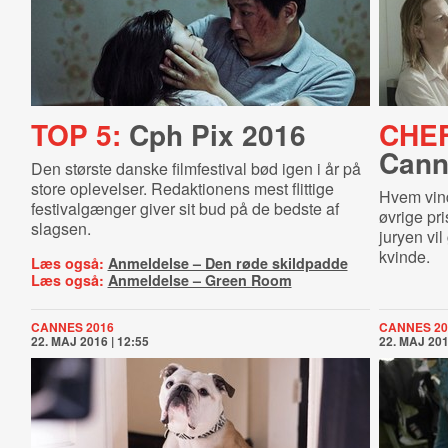
TOP 5:
Cph Pix 2016
CHE
Can­ne
Den største danske filmfestival bød igen i år på
store oplevelser. Redaktionens mest flittige
Hvem vin
festivalgænger giver sit bud på de bedste af
øvrige pr
slagsen.
juryen vil
kvinde.
Læs også:
Anmeldelse – Den røde skildpadde
Læs også:
Anmeldelse – Green Room
CANNES 2016
CANNES 20
22. MAJ 2016 | 12:55
22. MAJ 201