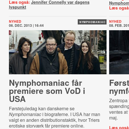
Læs også:
Jennifer Connelly var dagens
Nymphom
lyspunkt
Læs også
NYHED
NYHED
NYMPHOMANIAC
06. DEC. 2013 | 16:44
08. FEB. 201
Nymphomaniac får
Først
premiere som VoD i
nymf
USA
Zentropa f
spænding
Førstejuledag kan danskerne se
ventes at
Nymphomaniac
i biograferne. I USA har man
maj.
valgt en anden distributionstaktik, hvor Triers
erotiske storværk får premiere online.
Læs også