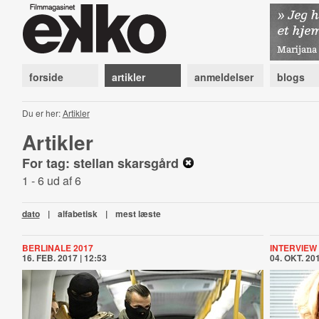
forside
artikler
anmeldelser
blogs
Du er her:
Artikler
Artikler
For tag: stellan skarsgård
1 - 6 ud af 6
dato
|
alfabetisk
|
mest læste
BERLINALE 2017
INTERVIEW
16. FEB. 2017 | 12:53
04. OKT. 201