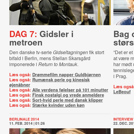
DAG 7:
Gidsler i
Bag 
metroen
størs
Den danske tv-serie
Gidseltagningen
fik stort
”Det er e
bifald i Berlin, mens Stellan Skarsgård
at være m
imponerede i
Return to Montauk
.
har mødt 
tennisle
Læs også:
Drømmefilm napper Guldbjørnen
i Prag.
Læs også:
Rumænsk perle og kinesisk
øjenåbner
Læs også
Læs også:
Alle verdens følelser på 101 minutter
LeBeouf
Læs også:
Finsk nostalgi og vrede anmeldere
Læs også:
Sort-hvid perle med dansk klipper
Læs også:
Stærke kvinder uden køn
BERLINALE 2014
INTERVIEW
11. FEB. 2014 | 01:26
22. DEC. 201