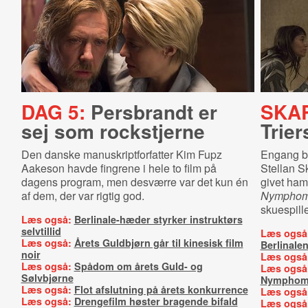
DAG 5:
Persbrandt er
SKA
sej som rockstjerne
Trier
Den danske manuskriptforfatter Kim Fupz
Engang br
Aakeson havde fingrene i hele to film på
Stellan S
dagens program, men desværre var det kun én
givet ham
af dem, der var rigtig god.
Nymphom
skuespill
Læs også:
Berlinale-hæder styrker instruktørs
selvtillid
Læs også
Læs også:
Årets Guldbjørn går til kinesisk film
Berlinale
noir
Læs også
Læs også:
Spådom om årets Guld- og
Læs også
Sølvbjørne
Nymphom
Læs også:
Flot afslutning på årets konkurrence
Læs også
Læs også:
Drengefilm høster bragende bifald
Læs også