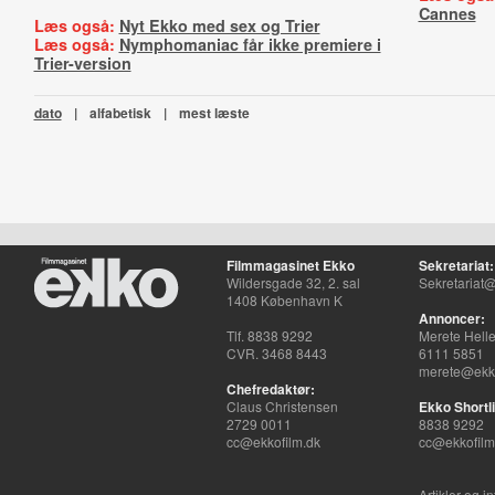
Cannes
Læs også:
Nyt Ekko med sex og Trier
Læs også:
Nymphomaniac får ikke premiere i
Trier-version
dato
|
alfabetisk
|
mest læste
Filmmagasinet Ekko
Sekretariat:
Wildersgade 32, 2. sal
Sekretariat@
1408 København K
Annoncer:
Tlf. 8838 9292
Merete Hell
CVR. 3468 8443
6111 5851
merete@ekko
Chefredaktør:
Claus Christensen
Ekko Shortli
2729 0011
8838 9292
cc@ekkofilm.dk
cc@ekkofilm
Artikler og i